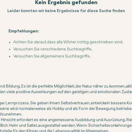
Kein Ergebnis gefunden
Leider konnten wir keine Ergebnisse für diese Suche finden
Empfehlungen:
Achten Sie darauf, dass alle Wörter richtig geschrieben sind.
Versuchen Sie verschiedene Suchbegriffe.
Versuchen Sie allgemeinere Suchbegriffe.
 Bildung. Es ist die perfekte Möglichkeit, der Natur näher zu kommen, akti
Reiten viele positive Auswirkungen auf den geistigen und emotionalen Zu
iger Lernprozess. Sie geben ihnen Selbstvertrauen, entwickeln bessere K
ne wird normalerweise als Hobby und als Form der Bewegung betrieben. Es
teilzunehmen.
r Hinsicht erfordert es eine angemessene Ausbildung und Ausrüstung. Reite
ßlich Helm und Sattel, ausgestattet werden. Wenn Sicherheitsvorkehrungen
orteile für den Körper und die Lebensqualität im Allgemeinen.