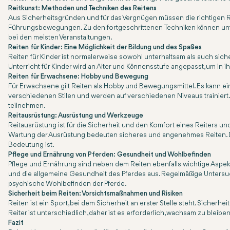
Reitkunst: Methoden und Techniken des Reitens
Aus Sicherheitsgründen und für das Vergnügen müssen die richtigen R
Führungsbewegungen. Zu den fortgeschrittenen Techniken können unte
bei den meisten Veranstaltungen.
Reiten für Kinder: Eine Möglichkeit der Bildung und des Spaßes
Reiten für Kinder ist normalerweise sowohl unterhaltsam als auch sic
Unterricht für Kinder wird an Alter und Könnensstufe angepasst, um i
Reiten für Erwachsene: Hobby und Bewegung
Für Erwachsene gilt Reiten als Hobby und Bewegungsmittel. Es kann ein
verschiedenen Stilen und werden auf verschiedenen Niveaus trainiert. 
teilnehmen.
Reitausrüstung: Ausrüstung und Werkzeuge
Reitausrüstung ist für die Sicherheit und den Komfort eines Reiters 
Wartung der Ausrüstung bedeuten sicheres und angenehmes Reiten. Die
Bedeutung ist.
Pflege und Ernährung von Pferden: Gesundheit und Wohlbefinden
Pflege und Ernährung sind neben dem Reiten ebenfalls wichtige Aspekte
und die allgemeine Gesundheit des Pferdes aus. Regelmäßige Untersuc
psychische Wohlbefinden der Pferde.
Sicherheit beim Reiten: Vorsichtsmaßnahmen und Risiken
Reiten ist ein Sport, bei dem Sicherheit an erster Stelle steht. Sicherhe
Reiter ist unterschiedlich, daher ist es erforderlich, wachsam zu ble
Fazit