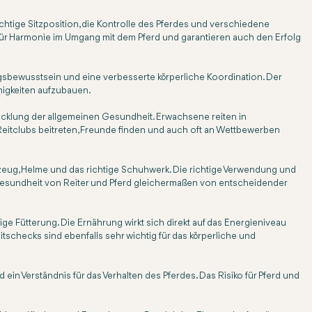
tige Sitzposition, die Kontrolle des Pferdes und verschiedene
ür Harmonie im Umgang mit dem Pferd und garantieren auch den Erfolg
ngsbewusstsein und eine verbesserte körperliche Koordination. Der
higkeiten aufzubauen.
twicklung der allgemeinen Gesundheit. Erwachsene reiten in
 Reitclubs beitreten, Freunde finden und auch oft an Wettbewerben
mzeug, Helme und das richtige Schuhwerk. Die richtige Verwendung und
 Gesundheit von Reiter und Pferd gleichermaßen von entscheidender
e Fütterung. Die Ernährung wirkt sich direkt auf das Energieniveau
checks sind ebenfalls sehr wichtig für das körperliche und
nd ein Verständnis für das Verhalten des Pferdes. Das Risiko für Pferd und