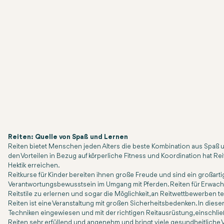
Reiten: Quelle von Spaß und Lernen
Reiten bietet Menschen jeden Alters die beste Kombination aus Spaß und
den Vorteilen in Bezug auf körperliche Fitness und Koordination hat 
Hektik erreichen.
Reitkurse für Kinder bereiten ihnen große Freude und sind ein großart
Verantwortungsbewusstsein im Umgang mit Pferden. Reiten für Erwachse
Reitstile zu erlernen und sogar die Möglichkeit, an Reitwettbewerben 
Reiten ist eine Veranstaltung mit großen Sicherheitsbedenken. In diese
Techniken eingewiesen und mit der richtigen Reitausrüstung, einschlie
Reiten sehr erfüllend und angenehm und bringt viele gesundheitliche V