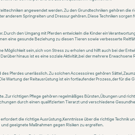
eittechniken angewendet werden. Zu den Grundtechniken gehören die rich
r anderem Springreiten und Dressur gehören. Diese Techniken sorgen f
her. Durch den Umgang mit Pferden entwickeln die Kinder ein Verantwortu
n ihnen eine gesunde Beziehung zu diesen Tieren sowie verbesserte Reitfä
e Möglichkeit sein, sich von Stress zu erholen und hilft auch bei der En
Darüber hinaus ist es eine soziale Aktivität, bei der mehrere Erwachsene
und des Pferdes unerlässlich. Zu solchen Accessoires gehören Sättel, Zau
 Wartung der Reitausrüstung ist ein fortlaufender Prozess, der für die
. Zur richtigen Pflege gehören regelmäßiges Bürsten, Übungen und richtig
hungen durch einen qualifizierten Tierarzt und verschiedene Gesundheits
it erfordert die richtige Ausrüstung, Kenntnisse über die richtige Technik u
iben und geeignete Maßnahmen gegen Risiken zu ergreifen.