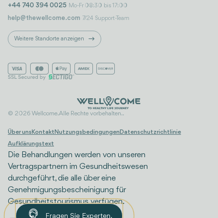
+44 740 394 0025
Mo-Fr 08:30 bis 17:00
help@thewellcome.com
7/24 Support-Team
Weitere Standorte anzeigen
© 2026 Wellcome. Alle Rechte vorbehalten..
Über uns
Kontakt
Nutzungsbedingungen
Datenschutzrichtlinie
Aufklärungstext
Die Behandlungen werden von unseren
Vertragspartnern im Gesundheitswesen
durchgeführt, die alle über eine
Genehmigungsbescheinigung für
Gesundheitstourismus verfügen.
Fragen Sie Experten.