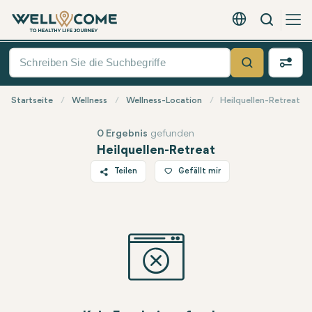
Suche
Deutsch - EUR
Quick
Menü
Suche
Startseite
Wellness
Wellness-Location
Heilquellen-Retreat
0 Ergebnis
gefunden
Heilquellen-Retreat
Teilen
Gefällt mir
Twitter
Facebook
Linkedin
WhatsApp
Telegram
E-Mail