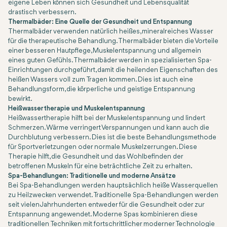
eigene Leben können sich Gesundheit und Lebensqualität
drastisch verbessern.
Thermalbäder: Eine Quelle der Gesundheit und Entspannung
Thermalbäder verwenden natürlich heißes, mineralreiches Wasser
für die therapeutische Behandlung. Thermalbäder bieten die Vorteile
einer besseren Hautpflege, Muskelentspannung und allgemein
eines guten Gefühls. Thermalbäder werden in spezialisierten Spa-
Einrichtungen durchgeführt, damit die heilenden Eigenschaften des
heißen Wassers voll zum Tragen kommen. Dies ist auch eine
Behandlungsform, die körperliche und geistige Entspannung
bewirkt.
Heißwassertherapie und Muskelentspannung
Heißwassertherapie hilft bei der Muskelentspannung und lindert
Schmerzen. Wärme verringert Verspannungen und kann auch die
Durchblutung verbessern. Dies ist die beste Behandlungsmethode
für Sportverletzungen oder normale Muskelzerrungen. Diese
Therapie hilft, die Gesundheit und das Wohlbefinden der
betroffenen Muskeln für eine beträchtliche Zeit zu erhalten.
Spa-Behandlungen: Traditionelle und moderne Ansätze
Bei Spa-Behandlungen werden hauptsächlich heiße Wasserquellen
zu Heilzwecken verwendet. Traditionelle Spa-Behandlungen werden
seit vielen Jahrhunderten entweder für die Gesundheit oder zur
Entspannung angewendet. Moderne Spas kombinieren diese
traditionellen Techniken mit fortschrittlicher moderner Technologie