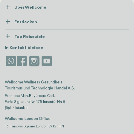
Über Wellcome
Über Uns
Entdecken
Presse
Gesundheitsversorgung
Ressourcen und Richtlinien
Top Reiseziele
Wellness
Alle anzeigen
Karriere
Türkei
Unterkünfte
In Kontakt bleiben
Vertrauen & Sicherheit
Antalya
Attraktionen
Kontaktieren Sie uns
Istanbul
Bewertungen
Life-Plattform
Wellcome Wellness Gesundheit
Tourismus und Technologie Handel A.Ş.
Esentepe Mah. Büyükdere Cad.
Ferko Signature Nr: 175 Innentür Nr: 6
Şişli / Istanbul
Wellcome London Office
13 Hanover Square London, W1S 1HN