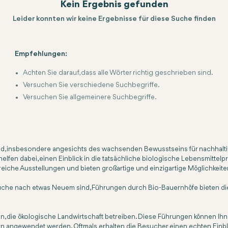
Kein Ergebnis gefunden
Leider konnten wir keine Ergebnisse für diese Suche finden
Empfehlungen:
Achten Sie darauf, dass alle Wörter richtig geschrieben sind.
Versuchen Sie verschiedene Suchbegriffe.
Versuchen Sie allgemeinere Suchbegriffe.
nd, insbesondere angesichts des wachsenden Bewusstseins für nachhalt
fen dabei, einen Einblick in die tatsächliche biologische Lebensmittelpr
che Ausstellungen und bieten großartige und einzigartige Möglichkeiten
Suche nach etwas Neuem sind, Führungen durch Bio-Bauernhöfe bieten die
 die ökologische Landwirtschaft betreiben. Diese Führungen können Ihnen
en angewendet werden. Oftmals erhalten die Besucher einen echten Einbl