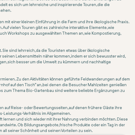
lt es sich um lehrreiche und inspirierende Touren, die die
sehen.
 mit einer kleinen Einführung in die Farm und ihre ökologische Praxis.
Auf vielen Touren gibt es zahlreiche interaktive Elemente, wie
se auch Workshops zu ausgewählten Themen an, wie Kompostierung,
ie sind lehrreich, da die Touristen etwas über ökologische
er seinen Lebensmitteln näher kommen, indem er sich bewusster wird,
igen, sich besser um die Umwelt zu kümmern und nachhaltige
nformieren. Zu den Aktivitäten können geführte Feldwanderungen auf dem
rnhof auf den Tisch“ an, bei denen die Besucher Mahlzeiten genießen
hops zum Thema Bio-Gartenbau sind weitere beliebte Ergänzungen zu
n auf Reise- oder Bewertungsseiten, auf denen frühere Gäste ihre
is-Leistungs-Verhältnis im Allgemeinen.
t lernen und sich wieder mit ihrer Nahrung verbinden möchten. Diese
andwirte. Ob Bildungsangebote, frische Produkte oder ein Tag in der
 all seiner Schönheit und seinen Vorteilen zu sein.