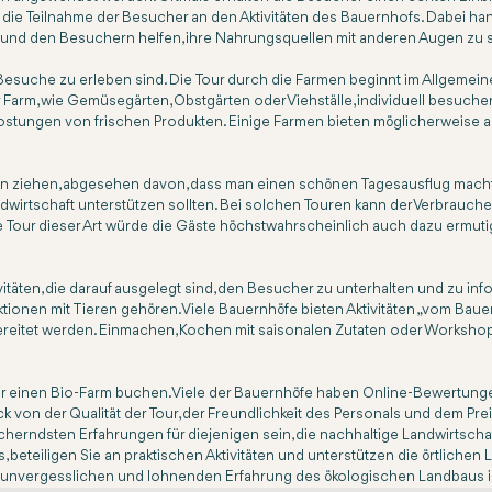
e Teilnahme der Besucher an den Aktivitäten des Bauernhofs. Dabei hande
 und den Besuchern helfen, ihre Nahrungsquellen mit anderen Augen zu 
esuche zu erleben sind. Die Tour durch die Farmen beginnt im Allgemeinen
rm, wie Gemüsegärten, Obstgärten oder Viehställe, individuell besuchen. 
erkostungen von frischen Produkten. Einige Farmen bieten möglicherwei
n ziehen, abgesehen davon, dass man einen schönen Tagesausflug macht. S
andwirtschaft unterstützen sollten. Bei solchen Touren kann der Verbrauch
 Tour dieser Art würde die Gäste höchstwahrscheinlich auch dazu ermut
itäten, die darauf ausgelegt sind, den Besucher zu unterhalten und zu i
onen mit Tieren gehören. Viele Bauernhöfe bieten Aktivitäten „vom Baue
zubereitet werden. Einmachen, Kochen mit saisonalen Zutaten oder Works
er einen Bio-Farm buchen. Viele der Bauernhöfe haben Online-Bewertunge
 von der Qualität der Tour, der Freundlichkeit des Personals und dem Pre
erndsten Erfahrungen für diejenigen sein, die nachhaltige Landwirtschaf
eteiligen Sie an praktischen Aktivitäten und unterstützen die örtlichen L
lich unvergesslichen und lohnenden Erfahrung des ökologischen Landbaus in