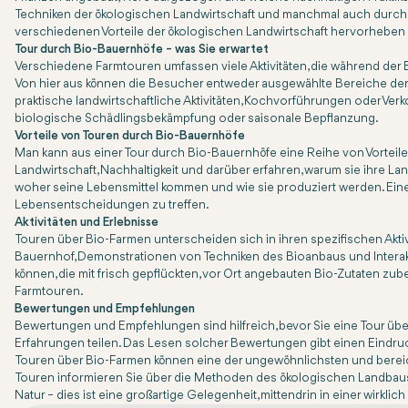
Techniken der ökologischen Landwirtschaft und manchmal auch durch di
verschiedenen Vorteile der ökologischen Landwirtschaft hervorheben
Tour durch Bio-Bauernhöfe – was Sie erwartet
Verschiedene Farmtouren umfassen viele Aktivitäten, die während der B
Von hier aus können die Besucher entweder ausgewählte Bereiche der Fa
praktische landwirtschaftliche Aktivitäten, Kochvorführungen oder V
biologische Schädlingsbekämpfung oder saisonale Bepflanzung.
Vorteile von Touren durch Bio-Bauernhöfe
Man kann aus einer Tour durch Bio-Bauernhöfe eine Reihe von Vorteile
Landwirtschaft, Nachhaltigkeit und darüber erfahren, warum sie ihre L
woher seine Lebensmittel kommen und wie sie produziert werden. Eine
Lebensentscheidungen zu treffen.
Aktivitäten und Erlebnisse
Touren über Bio-Farmen unterscheiden sich in ihren spezifischen Aktiv
Bauernhof, Demonstrationen von Techniken des Bioanbaus und Interakti
können, die mit frisch gepflückten, vor Ort angebauten Bio-Zutaten 
Farmtouren.
Bewertungen und Empfehlungen
Bewertungen und Empfehlungen sind hilfreich, bevor Sie eine Tour üb
Erfahrungen teilen. Das Lesen solcher Bewertungen gibt einen Eindruck
Touren über Bio-Farmen können eine der ungewöhnlichsten und bereich
Touren informieren Sie über die Methoden des ökologischen Landbaus, b
Natur – dies ist eine großartige Gelegenheit, mittendrin in einer wirk