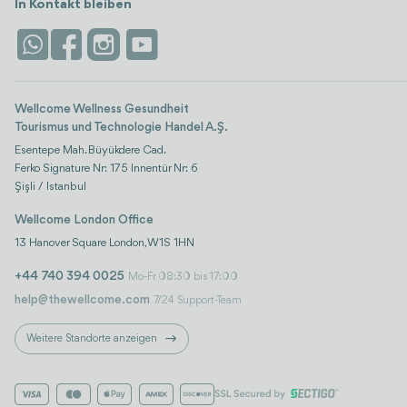
In Kontakt bleiben
Wellcome Wellness Gesundheit
Tourismus und Technologie Handel A.Ş.
Esentepe Mah. Büyükdere Cad.
Ferko Signature Nr: 175 Innentür Nr: 6
Şişli / Istanbul
Wellcome London Office
13 Hanover Square London, W1S 1HN
+44 740 394 0025
Mo-Fr 08:30 bis 17:00
help@thewellcome.com
7/24 Support-Team
Weitere Standorte anzeigen