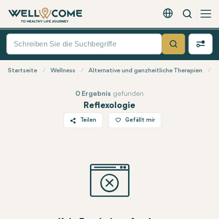
Suche
Deutsch - EUR
Quick
Menü
Suche
Startseite
Wellness
Alternative und ganzheitliche Therapien
R
0 Ergebnis
gefunden
Reflexologie
Teilen
Gefällt mir
Twitter
Facebook
Linkedin
WhatsApp
Telegram
E-Mail