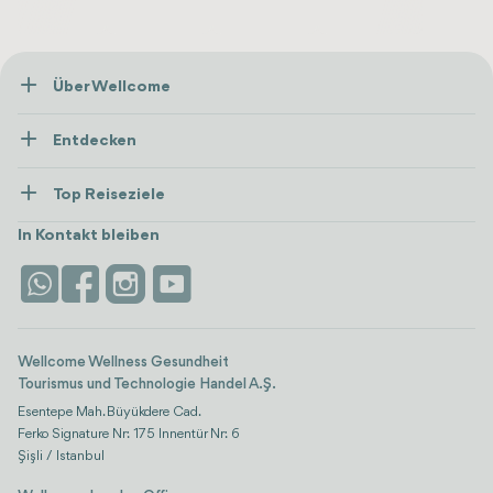
Über Wellcome
Über Uns
Entdecken
Presse
Gesundheitsversorgung
Ressourcen und Richtlinien
Top Reiseziele
Wellness
Alle anzeigen
Karriere
Türkei
Unterkünfte
In Kontakt bleiben
Vertrauen & Sicherheit
Antalya
Attraktionen
Kontaktieren Sie uns
Istanbul
Bewertungen
Life-Plattform
Wellcome Wellness Gesundheit
Tourismus und Technologie Handel A.Ş.
Esentepe Mah. Büyükdere Cad.
Ferko Signature Nr: 175 Innentür Nr: 6
Şişli / Istanbul