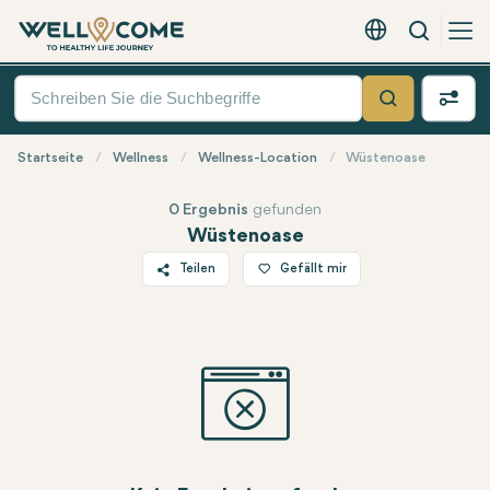
Suche
Deutsch - EUR
Quick
Menü
Suche
Startseite
Wellness
Wellness-Location
Wüstenoase
0 Ergebnis
gefunden
Wüstenoase
Teilen
Gefällt mir
Twitter
Facebook
Linkedin
WhatsApp
Telegram
E-Mail