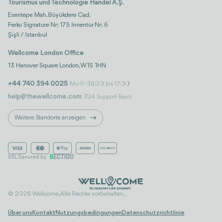
Tourismus und Technologie Handel A.Ş.
Esentepe Mah. Büyükdere Cad.
Ferko Signature Nr: 175 Innentür Nr: 6
Şişli / Istanbul
Wellcome London Office
13 Hanover Square London, W1S 1HN
+44 740 394 0025
Mo-Fr 08:30 bis 17:00
help@thewellcome.com
7/24 Support-Team
Weitere Standorte anzeigen
© 2026 Wellcome. Alle Rechte vorbehalten..
Über uns
Kontakt
Nutzungsbedingungen
Datenschutzrichtlinie