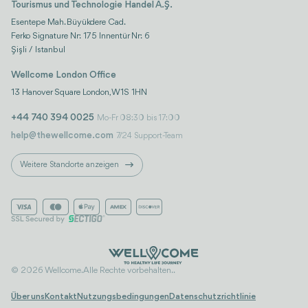
Tourismus und Technologie Handel A.Ş.
Esentepe Mah. Büyükdere Cad.
Ferko Signature Nr: 175 Innentür Nr: 6
Şişli / Istanbul
Wellcome London Office
13 Hanover Square London, W1S 1HN
+44 740 394 0025
Mo-Fr 08:30 bis 17:00
help@thewellcome.com
7/24 Support-Team
Weitere Standorte anzeigen
© 2026 Wellcome. Alle Rechte vorbehalten..
Über uns
Kontakt
Nutzungsbedingungen
Datenschutzrichtlinie