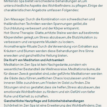
Mintendo Spa bietet verschiedene Behandlungen an, um
unterschiedliche Aspekte des Wohlbefindens zu pflegen. Einige der
charakteristischen Angebote umfassen Folgendes:
Zen-Massage: Durch die Kombination von schwedischen und
thailändischen Techniken werden Spannungen gelöst, die
Durchblutung verbessert und der Körper entspannt.
Hot-Stone-Therapie: Glatte, erhitzte Steine werden auf bestimmte
Körperstellen gelegt, um Stress abzubauen, die Blutzirkulation zu
verbessern und verspannte Muskeln zu lockern.
Aromatherapie-Rituale Durch die Verwendung von Extrakten aus
Kräutern und Blumen werden diese Behandlungen Ihre Sinne
erwecken und ganzheitliche Heilung bieten.
Die Kraft von Meditation und Achtsamkeit
Meditation im Zen Spa ist kein Nachgedanke, sondern ein
wesentlicher Bestandteil der Wellnessreise. Meditationsräume, die
für diesen Zweck gestaltet sind, oder geführte Meditationen werden
die Gäste dazu führen, weltlichen Chaos loszulassen und ihrer
inneren Stille zuzuhören, um Frieden im Geist zu finden. Die
Sitzungen sind so gestaltet, dass sie helfen, Stress abzubauen, das
emotionale Wohlbefinden zu fördern und ein Gefühl von tiefer
Ruhe und Klarheit zu schaffen.
Ganzheitliche Hautpflege und Schönheitsbehandlungen
Schönheit im Zen Spa ist eine Erweiterung des Wohlbefindens. Das