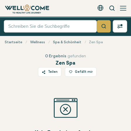
Suche
Deutsch - EUR
Quick
Menü
Suche
Startseite
Wellness
Spa & Schönheit
Zen Spa
0 Ergebnis
gefunden
Zen Spa
Teilen
Gefällt mir
Twitter
Facebook
Linkedin
WhatsApp
Telegram
E-Mail