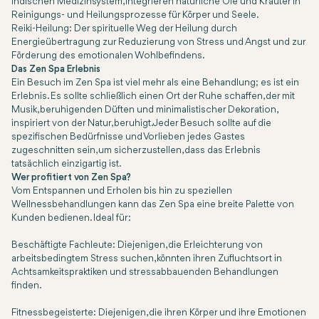
indischen Medizinsystem, integrieren natürliche Öle und Kräuter in
Reinigungs- und Heilungsprozesse für Körper und Seele.
Reiki-Heilung: Der spirituelle Weg der Heilung durch
Energieübertragung zur Reduzierung von Stress und Angst und zur
Förderung des emotionalen Wohlbefindens.
Das Zen Spa Erlebnis
Ein Besuch im Zen Spa ist viel mehr als eine Behandlung; es ist ein
Erlebnis. Es sollte schließlich einen Ort der Ruhe schaffen, der mit
Musik, beruhigenden Düften und minimalistischer Dekoration,
inspiriert von der Natur, beruhigt. Jeder Besuch sollte auf die
spezifischen Bedürfnisse und Vorlieben jedes Gastes
zugeschnitten sein, um sicherzustellen, dass das Erlebnis
tatsächlich einzigartig ist.
Wer profitiert von Zen Spa?
Vom Entspannen und Erholen bis hin zu speziellen
Wellnessbehandlungen kann das Zen Spa eine breite Palette von
Kunden bedienen. Ideal für:
Beschäftigte Fachleute: Diejenigen, die Erleichterung von
arbeitsbedingtem Stress suchen, könnten ihren Zufluchtsort in
Achtsamkeitspraktiken und stressabbauenden Behandlungen
finden.
Fitnessbegeisterte: Diejenigen, die ihren Körper und ihre Emotionen