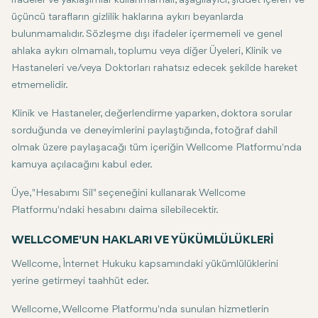
ifadeler ve yaklaşımlar kullanmamalı, aşağılayıcı, şiddet içeren ve
üçüncü tarafların gizlilik haklarına aykırı beyanlarda
bulunmamalıdır. Sözleşme dışı ifadeler içermemeli ve genel
ahlaka aykırı olmamalı, toplumu veya diğer Üyeleri, Klinik ve
Hastaneleri ve/veya Doktorları rahatsız edecek şekilde hareket
etmemelidir.
Klinik ve Hastaneler, değerlendirme yaparken, doktora sorular
sorduğunda ve deneyimlerini paylaştığında, fotoğraf dahil
olmak üzere paylaşacağı tüm içeriğin Wellcome Platformu'nda
kamuya açılacağını kabul eder.
Üye, "Hesabımı Sil" seçeneğini kullanarak Wellcome
Platformu'ndaki hesabını daima silebilecektir.
WELLCOME'UN HAKLARI VE YÜKÜMLÜLÜKLERİ
Wellcome, İnternet Hukuku kapsamındaki yükümlülüklerini
yerine getirmeyi taahhüt eder.
Wellcome, Wellcome Platformu'nda sunulan hizmetlerin