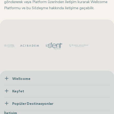
göndererek veya Platform üzerinden iletişim kurarak Wellcome
Platformu ve bu Sözleşme hakkında iletişime geçebilir.
Wellcome
Hakkımızda
Keşfet
İletişim
Tedaviler
Popüler Destinasyonlar
Wellness
Tümünü Gör
Türkiye
Konaklama
İletişim