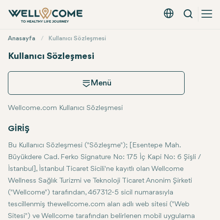
Arama
Türkçe - EUR
Hızlı
Anasayfa
Kullanıcı Sözleşmesi
Menü
Kullanıcı Sözleşmesi
Menü
Wellcome.com Kullanıcı Sözleşmesi
Kullanıcı Sözleşmesi
Gizlilik Sözleşmesi
Aydınl
GİRİŞ
Bu Kullanıcı Sözleşmesi ("Sözleşme"); [Esentepe Mah.
Büyükdere Cad. Ferko Signature No: 175 İç Kapi No: 6 Şişli /
İstanbul], İstanbul Ticaret Sicili'ne kayıtlı olan Wellcome
Wellness Sağlık Turizmi ve Teknoloji Ticaret Anonim Şirketi
("Wellcome") tarafından, 467312-5 sicil numarasıyla
tescillenmiş thewellcome.com alan adlı web sitesi ("Web
Sitesi") ve Wellcome tarafından belirlenen mobil uygulama