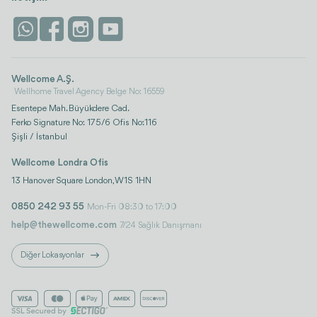
Antalya
Life Platform
İstanbul
Wellcome A.Ş.
Wellhome Travel Agency Belge No: 16559
Esentepe Mah. Büyükdere Cad.
Ferko Signature No: 175/6 Ofis No:116
Şişli / İstanbul
Wellcome Londra Ofis
13 Hanover Square London, W1S 1HN
0850 242 93 55
Mon-Fri 08:30 to 17:00
help@thewellcome.com
7/24 Sağlık Danışmanı
Diğer Lokasyonlar