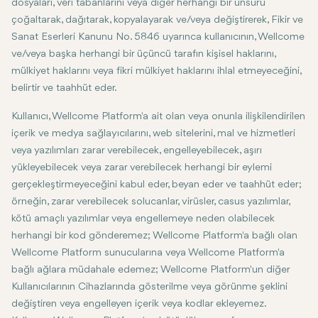
dosyaları, veri tabanlarını veya diğer herhangi bir unsuru
çoğaltarak, dağıtarak, kopyalayarak ve/veya değiştirerek, Fikir ve
Sanat Eserleri Kanunu No. 5846 uyarınca kullanıcının, Wellcome
ve/veya başka herhangi bir üçüncü tarafın kişisel haklarını,
mülkiyet haklarını veya fikri mülkiyet haklarını ihlal etmeyeceğini,
belirtir ve taahhüt eder.
Kullanıcı, Wellcome Platform'a ait olan veya onunla ilişkilendirilen
içerik ve medya sağlayıcılarını, web sitelerini, mal ve hizmetleri
veya yazılımları zarar verebilecek, engelleyebilecek, aşırı
yükleyebilecek veya zarar verebilecek herhangi bir eylemi
gerçekleştirmeyeceğini kabul eder, beyan eder ve taahhüt eder;
örneğin, zarar verebilecek solucanlar, virüsler, casus yazılımlar,
kötü amaçlı yazılımlar veya engellemeye neden olabilecek
herhangi bir kod gönderemez; Wellcome Platform'a bağlı olan
Wellcome Platform sunucularına veya Wellcome Platform'a
bağlı ağlara müdahale edemez; Wellcome Platform'un diğer
Kullanıcılarının Cihazlarında gösterilme veya görünme şeklini
değiştiren veya engelleyen içerik veya kodlar ekleyemez.