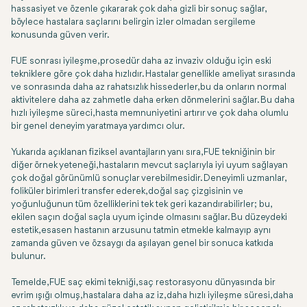
hassasiyet ve özenle çıkararak çok daha gizli bir sonuç sağlar,
böylece hastalara saçlarını belirgin izler olmadan sergileme
konusunda güven verir.
FUE sonrası iyileşme, prosedür daha az invaziv olduğu için eski
tekniklere göre çok daha hızlıdır. Hastalar genellikle ameliyat sırasında
ve sonrasında daha az rahatsızlık hissederler, bu da onların normal
aktivitelere daha az zahmetle daha erken dönmelerini sağlar. Bu daha
hızlı iyileşme süreci, hasta memnuniyetini artırır ve çok daha olumlu
bir genel deneyim yaratmaya yardımcı olur.
Yukarıda açıklanan fiziksel avantajların yanı sıra, FUE tekniğinin bir
diğer örnek yeteneği, hastaların mevcut saçlarıyla iyi uyum sağlayan
çok doğal görünümlü sonuçlar verebilmesidir. Deneyimli uzmanlar,
foliküler birimleri transfer ederek, doğal saç çizgisinin ve
yoğunluğunun tüm özelliklerini tek tek geri kazandırabilirler; bu,
ekilen saçın doğal saçla uyum içinde olmasını sağlar. Bu düzeydeki
estetik, esasen hastanın arzusunu tatmin etmekle kalmayıp aynı
zamanda güven ve özsaygı da aşılayan genel bir sonuca katkıda
bulunur.
Temelde, FUE saç ekimi tekniği, saç restorasyonu dünyasında bir
evrim ışığı olmuş, hastalara daha az iz, daha hızlı iyileşme süresi, daha