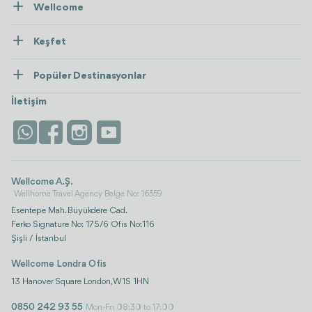
Wellcome
Hakkımızda
Keşfet
İletişim
Tedaviler
Popüler Destinasyonlar
Wellness
Tümünü Gör
Türkiye
Konaklama
İletişim
Antalya
Life Platform
İstanbul
Wellcome A.Ş.
Wellhome Travel Agency Belge No: 16559
Esentepe Mah. Büyükdere Cad.
Ferko Signature No: 175/6 Ofis No:116
Şişli / İstanbul
Wellcome Londra Ofis
13 Hanover Square London, W1S 1HN
0850 242 93 55
Mon-Fri 08:30 to 17:00