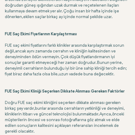
doğrudan güneş ışığından uzak durmak ve reçetelenen ilaçları
kullanmaya devam etmek yer alır. Çoğu insan bir hafta içinde işe
dönerken, ekilen saçlar birkaç ay içinde normal şekilde uzar.
FUE Saç Ekimi Fiyatlarının Karşılaştırması
FUE saç ekimi fiyatlarını farklı klinikler arasında karşılaştırmak sorun
değil, ancak aynı zamanda cerrahın ve kliniğin kalitesinden ve
deneyiminden ödün vermeyin. Çok düşük fiyatlandırmanın iyi
sonuçlar garanti etmeyeceği her zaman doğrudur. Bunun yerine,
deneyimli cerrahların bulunduğu iyi bir üne sahip kliniği tercih edin;
fiyat biraz daha fazla olsa bile, uzun vadede buna değecektir.
FUE Saç Ekimi Kliniği Seçerken Dikkate Alınması Gereken Faktörler
Doğru FUE saç ekimi kliniğini seçerken dikkate alınması gereken
birkaç şey vardır, bunlar arasında cerrahların yetkinliği ve deneyimi,
kliniklerin itibarı ve güncel teknolojisi bulunmaktadır. Ayrıca, önceki
müşterilerin öncesi ve sonrası fotoğraflarına göz atmak ve elde
edilen sonuçların kalitesini açıklayan referansları incelemek de
gerekli olacaktır.