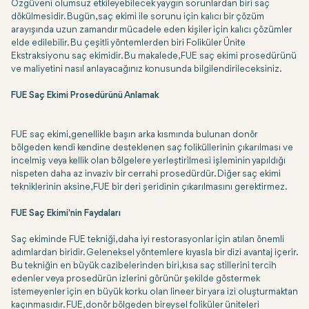
Özgüveni olumsuz etkileyebilecek yaygın sorunlardan biri saç
dökülmesidir. Bugün, saç ekimi ile sorunu için kalıcı bir çözüm
arayışında uzun zamandır mücadele eden kişiler için kalıcı çözümler
elde edilebilir. Bu çeşitli yöntemlerden biri Foliküler Ünite
Ekstraksiyonu saç ekimidir. Bu makalede, FUE saç ekimi prosedürünü
ve maliyetini nasıl anlayacağınız konusunda bilgilendirileceksiniz.
FUE Saç Ekimi Prosedürünü Anlamak
FUE saç ekimi, genellikle başın arka kısmında bulunan donör
bölgeden kendi kendine desteklenen saç foliküllerinin çıkarılması ve
incelmiş veya kellik olan bölgelere yerleştirilmesi işleminin yapıldığı
nispeten daha az invaziv bir cerrahi prosedürdür. Diğer saç ekimi
tekniklerinin aksine, FUE bir deri şeridinin çıkarılmasını gerektirmez.
FUE Saç Ekimi'nin Faydaları
Saç ekiminde FUE tekniği, daha iyi restorasyonlar için atılan önemli
adımlardan biridir. Geleneksel yöntemlere kıyasla bir dizi avantaj içerir.
Bu tekniğin en büyük cazibelerinden biri, kısa saç stillerini tercih
edenler veya prosedürün izlerini görünür şekilde göstermek
istemeyenler için en büyük korku olan lineer bir yara izi oluşturmaktan
kaçınmasıdır. FUE, donör bölgeden bireysel foliküler üniteleri