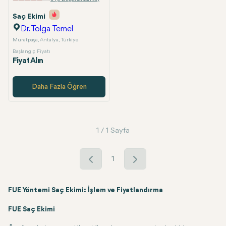
Saç Ekimi
Özel Paket Seçeneği
Dr. Tolga Temel
Muratpaşa, Antalya, Türkiye
Başlangıç Fiyatı
Fiyat Alın
Daha Fazla Öğren
1 / 1 Sayfa
1
FUE Yöntemi Saç Ekimi: İşlem ve Fiyatlandırma
FUE Saç Ekimi