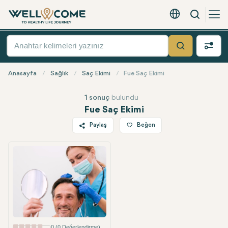
Arama
Türkçe - EUR
Hızlı
Menü
Ara
Anasayfa
Sağlık
Saç Ekimi
Fue Saç Ekimi
1 sonuç
bulundu
Fue Saç Ekimi
Paylaş
Beğen
En Popüler
Twitter
Facebook
Linkedin
WhatsApp
Telegram
E-posta
0 (0 Değerlendirme)