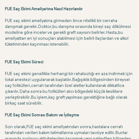
FUE Saç Ekimi Ameliyatına Nasıl Hazırlanılır
FUE saç ekimi ameliyatına girmeden önce nitelikli bir cerraha
danışmak gerekir. Doktor, bu danışma sırasında bireyi saç dökülmesi
modeline göre inceler ve gerekli greft sayısını belirler. Hasta, bu
ameliyattan en iyi sonuçları alabilmesi için belirli ilaçlardan ve alkol
tüketiminden kaçınması istenebilir.
FUE Saç Ekimi Süreci
FUE saç ekimi genellikle herhangi bir rahatsızlığı en aza indirmek için
lokal anestezi uygulanarak başlatılır. Bağışıklık bölgesinden bireysel
saç folikülleri, cerrah tarafından özel aletler kullanılarak dikkatlice
çıkarılır. Daha sonra bu folikülleri alıcı bölgedeki küçük kesiklere
yerleştirebilir. Bu işlem, kaç greft yapılması gerektiğine bağlı olarak
birkaç saat sürebilir.
FUE Saç Ekimi Sonrası Bakım ve İyileşme
Son olarak, FUE saç ekimi ameliyatından sonra, hastalara cerrah
tarafından verilen bakım talimatlarına uymaları tavsiye edilir. Bunlar
arasında zorlayıcı aktivitelerden kaçınmak, yeni nakledilen bölgeden