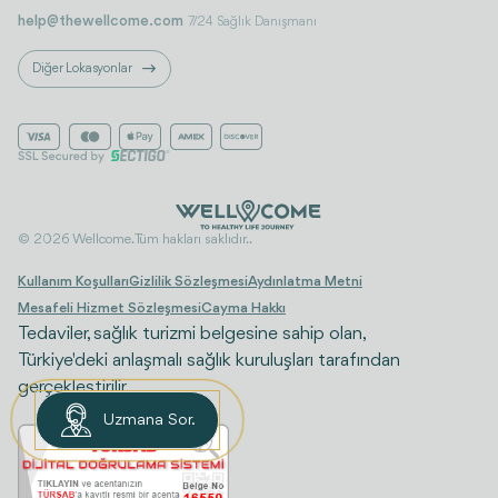
help@thewellcome.com
7/24 Sağlık Danışmanı
Diğer Lokasyonlar
© 2026 Wellcome. Tüm hakları saklıdır..
Kullanım Koşulları
Gizlilik Sözleşmesi
Aydınlatma Metni
Mesafeli Hizmet Sözleşmesi
Cayma Hakkı
Tedaviler, sağlık turizmi belgesine sahip olan,
Türkiye'deki anlaşmalı sağlık kuruluşları tarafından
gerçekleştirilir.
Uzmana Sor.