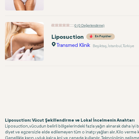
0 (0 Değerlendirme)
Liposuction
En Popüler
Transmed Klinik
Beşiktaş, İstanbul, Türkiye
Liposuction: Vücut Şekillendirme ve Lokal İncelmenin Anahtarı
Liposuction, vücudun belirli bölgelerindeki fazla yağın alınarak daha iyi 
diyet ve egzersizle elde edilemeyen tüm o inatçı yağları alır. Kilo verm
Genellikle karın, uyluk, kalça, kol ve çenede kullanılır. Teknolojinin geliş