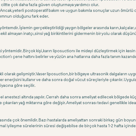
 ve ciltte çok daha fazla güven oluşturmaya yardımcı olur.
Ancak, yeterli postoperatif bakım ve uygun bakımla sonuçlar uzun ömürlü ola
memnun olduğunu fark eder.
yöntemdir. İşlemin gerçekleştirildiği yaygın bölgeler arasında karın, kalçalar,
il almayan inatçı, sinsi yağ birikintilerini gidermenin bir yolu olarak düşünül
ki yöntemidir. Birçok kişi, karın liposuctionı ile mideyi düzleştirmek için ke
on'ı çene hattını belirler ve yüzün ana hatlarına daha fazla tanım kazandırır.
li olarak gelişmiştir. Vaser liposuction, bir bölgeye ultrasonik dalgaların uyg
zer enerjisini kullanır ve daha sonra doğal vücut süreçleriyle çıkarılır. Uygula
iyacına göre seçilir.
anestezi altında yapılır. Cerrah daha sonra ameliyat edilecek bölgede küçük 
 çıkarılan yağ miktarına göre değişir. Ameliyat sonrası tedavi genellikle id
nda çok önemlidir. Bazı hastalarda ameliyattan sonraki birkaç gün boyunca h
mal iyileşme sürelerinin süresi değişebilse de birçok hasta 1-2 hafta içinde n