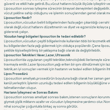
güvenli ve etkili hale getirdi. Bu, vücut hatlarını büyük ölçüde iyileştirir
Liposuction sonrası iyileşme sürecinin bireysel deneyimleri değişebilir. 
vücut şekline sahip olduğunu ve işlemin sonuçlarından genel olarak 
Liposuction Nedir?
Liposuction, vücudun belirli bölgelerinden fazla yağın çıkarıldığı cerrahi 
olarak değil, vücut hatlarını düzeltmenin ve diyet ve egzersizle kolayca şek
gidererek çalışır.
Vücudun hangi bölgeleri liposuction ile tedavi edilebilir?
Liposuction, vücudun çeşitli bölgelerinde kullanılan tıbbi bir kozmetik et
bu bölgelerden fazla yağı gidermek için oldukça popülerdir. Çene liposucti
şekilde kişiselleştirilmiş bir yaklaşıma bağlı olarak da değiştirilebilir.
Liposuction Teknikleri: Vaser, Lazer, Ultrasonik
Liposuction'da uygulanan çeşitli teknikler, teknolojideki ilerlemeyle sürek
travmayla emilir. Lazer liposuction, yağı eriten bir ışını döndürmek için la
teknik, en iyi sonuçları vermek için hastanın ve tedavi edilen bölgenin iht
Lipos Prosedürü
Liposuction ameliyatı, prosedürün boyutuna bağlı olarak her zaman genel 
kanül yerleştirir. İşlemin uzunluğu tedavi edilen bölgenin büyüklüğüne ve
talimatlarından oluşur.
Hastanın İyileşmesi ve Sonrası Bakımı
Liposuction sonrası ameliyat sonrası bakım, istenen sonuçların korunması
giymek şişlik miktarını azaltır ve vücudun iyileşmesine yardımcı olur. Nor
nihai sonuçlar çoğunlukla birkaç ay sonra görülür.