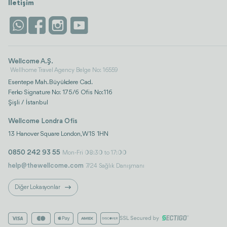
İletişim
Wellcome A.Ş.
Wellhome Travel Agency Belge No: 16559
Esentepe Mah. Büyükdere Cad.
Ferko Signature No: 175/6 Ofis No:116
Şişli / İstanbul
Wellcome Londra Ofis
13 Hanover Square London, W1S 1HN
0850 242 93 55
Mon-Fri 08:30 to 17:00
help@thewellcome.com
7/24 Sağlık Danışmanı
Diğer Lokasyonlar