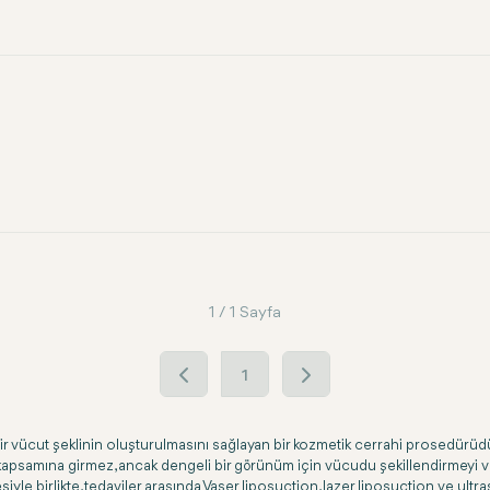
1 / 1 Sayfa
1
bir vücut şeklinin oluşturulmasını sağlayan bir kozmetik cerrahi prosedürüdür
e kapsamına girmez, ancak dengeli bir görünüm için vücudu şekillendirmeyi v
mesiyle birlikte, tedaviler arasında Vaser liposuction, lazer liposuction ve ult