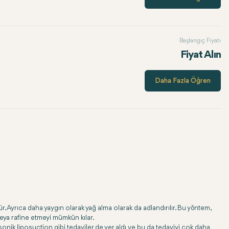
Başlangıç Fiyatı
Fiyat Alın
Daha Fazla Öğren
. Ayrıca daha yaygın olarak yağ alma olarak da adlandırılır. Bu yöntem,
eya rafine etmeyi mümkün kılar.
rasonik liposuction gibi tedaviler de yer aldı ve bu da tedaviyi çok daha