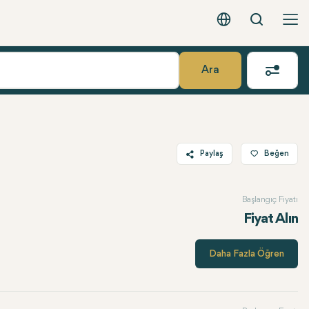
Arama
Türkçe - EUR
Ara
Paylaş
Beğen
Twitter
Başlangıç Fiyatı
Facebook
Fiyat Alın
Linkedin
WhatsApp
Daha Fazla Öğren
Telegram
E-posta