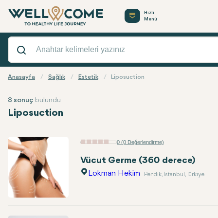
Hızlı
Menü
Anasayfa
Sağlık
Estetik
Liposuction
8 sonuç
bulundu
Liposuction
0 (0 Değerlendirme)
Vücut Germe (360 derece)
Lokman Hekim
Pendik, İstanbul, Türkiye