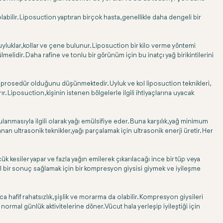
bilir. Liposuction yaptıran birçok hasta, genellikle daha dengeli bir
 uyluklar, kollar ve çene bulunur. Liposuction bir kilo verme yöntemi
melidir. Daha rafine ve tonlu bir görünüm için bu inatçı yağ birikintilerini
sin prosedür olduğunu düşünmektedir. Uyluk ve kol liposuction teknikleri,
 Liposuction, kişinin istenen bölgelerle ilgili ihtiyaçlarına uyacak
ulanmasıyla ilgili olarak yağı emülsifiye eder. Buna karşılık, yağ minimum
nan ultrasonik teknikler, yağı parçalamak için ultrasonik enerji üretir. Her
kesiler yapar ve fazla yağın emilerek çıkarılacağı ince bir tüp veya
eal bir sonuç sağlamak için bir kompresyon giysisi giymek ve iyileşme
afif rahatsızlık, şişlik ve morarma da olabilir. Kompresyon giysileri
ormal günlük aktivitelerine döner. Vücut hala yerleşip iyileştiği için