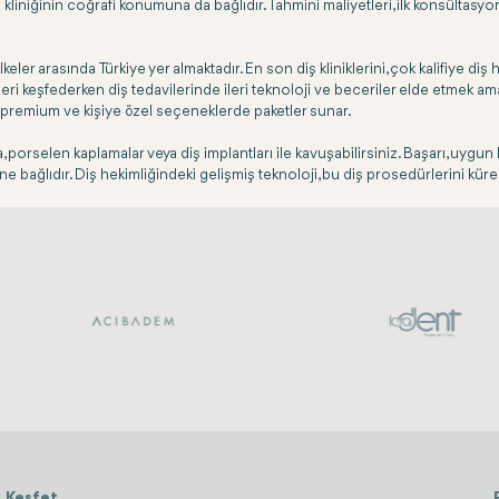
ş kliniğinin coğrafi konumuna da bağlıdır. Tahmini maliyetleri, ilk konsültas
er arasında Türkiye yer almaktadır. En son diş kliniklerini, çok kalifiye diş 
yerleri keşfederken diş tedavilerinde ileri teknoloji ve beceriler elde etmek 
k, premium ve kişiye özel seçeneklerde paketler sunar.
rselen kaplamalar veya diş implantları ile kavuşabilirsiniz. Başarı, uygun b
ağlıdır. Diş hekimliğindeki gelişmiş teknoloji, bu diş prosedürlerini küresel
Keşfet