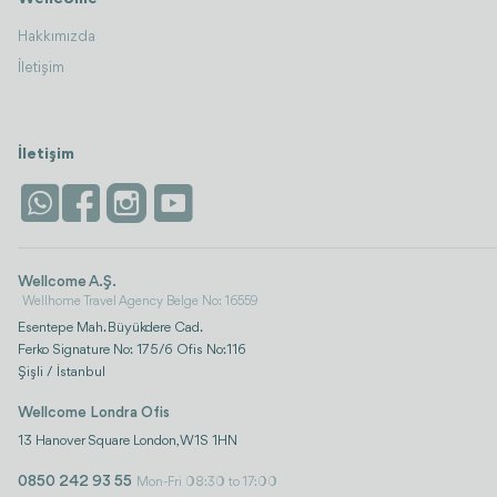
Hakkımızda
İletişim
İletişim
Wellcome A.Ş.
Wellhome Travel Agency Belge No: 16559
Esentepe Mah. Büyükdere Cad.
Ferko Signature No: 175/6 Ofis No:116
Şişli / İstanbul
Wellcome Londra Ofis
13 Hanover Square London, W1S 1HN
0850 242 93 55
Mon-Fri 08:30 to 17:00