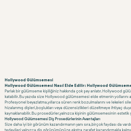
Hollywood Gülümsemesi
Hollywood Gülümsemesi Nasıl Elde Edilir: Hollywood Gülümsemes
Parlak bir gülümseme kişiliğiniz hakkında çok şey anlatır. Hollywood gülü
katabilir. Bu yazıda size Hollywood gülümsemesi elde etmenin yollarını 
Profesyonel beyazlatma, yıllarca süren renk bozulmalarını ve lekeleri si
hizalanmış dişleri, boşlukları veya düzensizlikleri düzeltmeye ihtiyaç duy
kaynaklanabilir. Bu prosedürler, yalnızca kişinin gülümsemesinin estetik çek
Hollywood Gülümsemesi Diş Prosedürlerinin Avantajları
Size daha iyi bir görünüm kazandırmanın yanı sıra, birçok faydası da vardır
tedavileri yalnızca diş görünümünüze ekstra zarafet kazandırmakla kalmaz