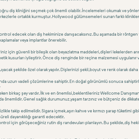
ğru diş kliniğini seçmek çok önemli olabilir. İncelemeleri okumak ve yön
erkezlerle ortaklık kurmuştur. Hollywood gülümsemeleri sunan farklı klinikleri
trol edecek olan diş hekiminize danışacaksınız. Bu aşamada bir röntgen ve öl
kaplamalar veya implantlar önerebilir.
iz için güvenli bir bileşik olan beyazlatma maddeleri, dişleri lekelerden ar
etik kusurları iyileştirir. Önce diş renginde bir reçine malzemesi uygulan
ak şekilde özel olarak yapılır. Dişlerinizi şekil, boyut ve renk olarak daha i
larında uzun vadeli çözümlerine sahiptir. En doğal görünümlü sonuca sahiptir
r
eken birkaç şey vardır. İlk ve en önemlisi, beklentileriniz Wellcome Danışm
k da önemlidir. Genel sağlık durumunuz, yaşam tarzınız ve bütçeniz de dikkate
tizlikle takip edilmelidir. Sigara içmek, aşırı kahve ve kırmızı şarap tüketimi 
üreli dayanıklılığı garanti edecektir.
ve kontrol için görüşeceğiniz rutin diş randevuları planlayın. Bu şekilde, di