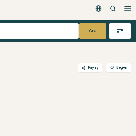
Arama
Türkçe - EUR
Ara
Paylaş
Beğen
Twitter
Facebook
Linkedin
WhatsApp
Telegram
E-posta