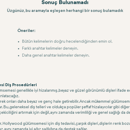
Sonuç Bulunamadı
Üzgünüz, bu aramayla eşleşen herhangi bir sonuç bulamadık
Öneriler:
Bütün kelimelerin doğru hecelendiğinden emin ol.
Farklı anahtar kelimeler deneyin.
Daha genel anahtar kelimeler deneyin.
i Diş Prosedürleri
msemesi genellikle iyi hizalanmış, beyaz ve güzel görünümlü dişleri ifade ed
anlatacağız.
lerek onları daha beyaz ve genç hale getirebilir. Ancak mükemmel gülümsemey
ar. Bu, geleneksel diş telleri ve oldukça popüler şeffaf hizalayıcılar gibi 
iciliğini artırmak için değil, aynı zamanda verimliliği ve genel sağlığı da des
. Hollywood gülümsemesi için diş tedavisi, çarpık dişleri, dişlerin renk bozulm
, aynı zamanda iyi ağız sağlığına da destek sağlar.