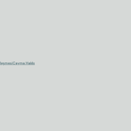
leşmesi
Cayma Hakkı