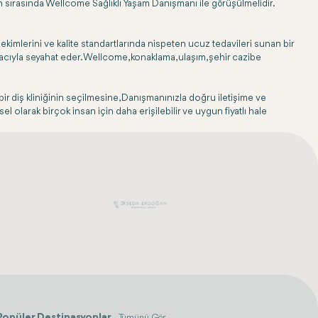
yon sırasında Wellcome Sağlıklı Yaşam Danışmanı ile görüşülmelidir.
hekimlerini ve kalite standartlarında nispeten ucuz tedavileri sunan bir
amacıyla seyahat eder. Wellcome, konaklama, ulaşım, şehir cazibe
ir diş kliniğinin seçilmesine, Danışmanınızla doğru iletişime ve
 olarak birçok insan için daha erişilebilir ve uygun fiyatlı hale
Popüler Destinasyonlar
Tümünü Gör