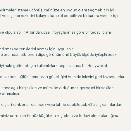
lendirmeler istemek, dönüşümünüze en uygun olanı seçmek için iyi
 ve diş merkezlerini kolayca kontrol edebilir ve bir karara varmak için
çü alabilir. Ardından, özel ihtiyaçlarınıza göre bir tedavi planı
ındırmak ve renklerini açmak için uygulanır.
ır ve ardından etkilenen dişe görünümünü büyük ölçüde iyileştirecek
yi hale getirmek için kullanılırlar - hepsi anında bir Hollywood
ler ve hem gülümsemenizin güzelliğini hem de işlevini geri kazandırırlar.
anlarına açık bir şekilde ve mümkün olduğunca gerçekçi bir şekilde
 alınmalıdır.
gibi dişleri renklendirebilecek veya tahrip edebilecek kötü alışkanlıklardan
ş hekiminiz sorunları henüz küçükken keşfetme ve tedavi etme olanağına