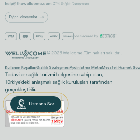
help@thewellcome.com
7/24 Sağlık Danışmanı
Diğer Lokasyonlar
© 2026 Wellcome. Tüm hakları saklıdır..
Kullanım Koşulları
Gizlilik Sözleşmesi
Aydınlatma Metni
Mesafeli Hizmet Söz
Tedaviler, sağlık turizmi belgesine sahip olan,
Türkiye'deki anlaşmalı sağlık kuruluşları tarafından
gerçekleştirilir.
Uzmana Sor.