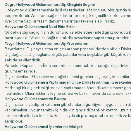
Doğru Hollywood Gülümsemesi Diş Kliniğinin Seçimi
Hollywood gülümsemesiyle ilgili diş tedavileri söz konusu olduğunda do
seçeneklerdir. Wellcome, ağımızdaki kriterlere göre çeşitli klinikler ve m
Wellcome Sağlıklı Yaşam danışmanlarından tavsiye alabilirsiniz.
Hollywood Gülümsemesi Nasıl Elde Edilir
Öncelikle, diş sağlığınızın durumunu ve elde etmek istediğiniz sonucu kon
hazırlayacaktır. Vakanıza bağlı olarak diş beyazlatma, yapıştırma, porselen 
Yaygın Hollywood Gülümsemesi Diş Prosedürleri
Beyazlatma: Diş beyazlatma en çok aranan prosedürlerden biridir. Dişlerin
Diş Bağlama: Diş bağlama, küçük çatlaklar veya boşluklar gibi küçük kozm
şekilde şekillendirilir.
Porselen Kaplamalar: İnce seramik malzeme kabukları, doğal dişlerinize uyac
gülümsemesinde.
Diş İmplantları: Eksik olan ve değiştirilmesi gereken dişler, diş implant
Hollywood Gülümsemesi Yaptırmadan Önce Dikkate Alınması Gerekenle
Herhangi bir diş hekimliği tedavisi yaptırmadan önce dikkate almanız ger
iletilmelidir. Olası riskler, iyileşme süresi ve bakım hakkında soru sorma
Hollywood Gülümsemenizin Bakımı
Diş fırçalama ve diş ipi kullanımı gibi standart ağız hijyeni uygulamaları ti
kaçınılmalıdır. Uygun temizlik için diş kliniğinde düzenli bir kontrol, uzun s
Takip kontrolleri ve temizlik. Her altı ayda bir profesyonel ile temizlik 
sahip olur.
Hollywood Gülümsemesi İşlemlerinin Maliyeti