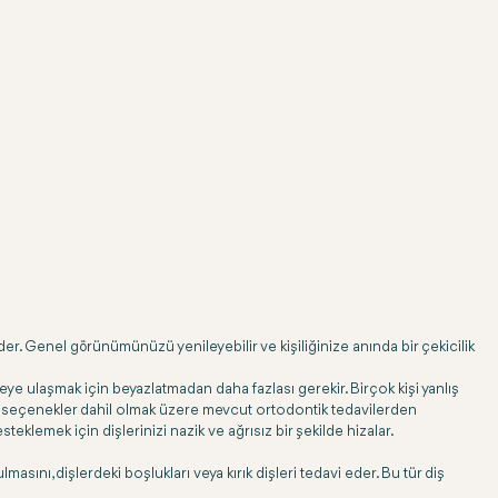
er. Genel görünümünüzü yenileyebilir ve kişiliğinize anında bir çekicilik
e ulaşmak için beyazlatmadan daha fazlası gerekir. Birçok kişi yanlış
diğer seçenekler dahil olmak üzere mevcut ortodontik tedavilerden
teklemek için dişlerinizi nazik ve ağrısız bir şekilde hizalar.
asını, dişlerdeki boşlukları veya kırık dişleri tedavi eder. Bu tür diş