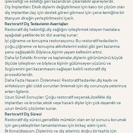
işlevselliği ve estetiği geri kazandıran çıkarılabilir apareylerdir.
Diş İmplantları: Eksik dişlerin değiştirilmesi için kalıcı bir çözüm olan
diş implantları, taç için destek görevi görmesi için çene kemiğine bir
titanyum direğin yerleştirilmesini içerir.
Restoratif Diş Tedavisinin Avantajları
Restoratif diş hekimliği, diş sağlığını iyileştirmek isteyen hastalara
aşağıdaki şekillerde bir dizi avantaj sunar:
İyi çiğneme ve konuşma restorasyonu: Bu restoratif tedavilerin
çoğu, çiğneme ve konuşma aktivitelerini eskisi gibi geri kazanma
şansı sağlayabilir. Böylece, kişinin yaşam kalitesini artırır.
Daha İyi Estetik: Kronlar ve kaplamalar, dişlerin görünümünü büyük
ölçüde iyileştiren ve böylece kişinin gülümseyen yüzünü ve
özgüvenini geri kazanmasını sağlayan belirli restoratif diş
prosedürleridir.
Daha Fazla Hasarın Önlenmesi: Restoratif tedaviler, diş kaybı ve
enfeksiyon gibi ciddi sorunları önlemek için diş sorunuyla yeterince
erken ilgilenir.
Uzun Süreli Sonuçlar: Çoğu restoratif seçenek, özellikle diş
implantları ve kronlar, eksik veya hasarlı dişler için çok dayanıklı ve
uzun ömürlü çözümler sunar.
Restoratif Diş Süreci
Restoratif diş süreci, genellikle mümkün olan en iyi sonucu korumak
için gerçekleştirilen tamamlanması için birkaç adım içerir.
İlk Konsültasyon: Dişleriniz ve diş etleriniz doğru bir teşhis için