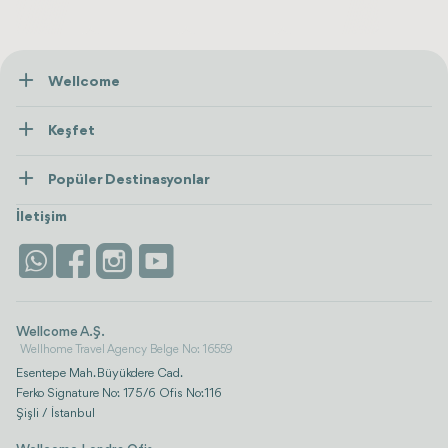
Wellcome
Hakkımızda
Keşfet
İletişim
Tedaviler
Popüler Destinasyonlar
Wellness
Tümünü Gör
Türkiye
Konaklama
İletişim
Antalya
Life Platform
İstanbul
Wellcome A.Ş.
Wellhome Travel Agency Belge No: 16559
Esentepe Mah. Büyükdere Cad.
Ferko Signature No: 175/6 Ofis No:116
Şişli / İstanbul