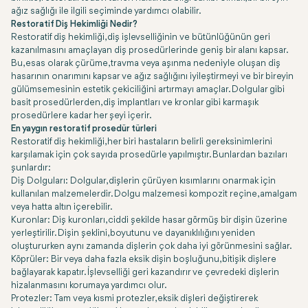
ağız sağlığı ile ilgili seçiminde yardımcı olabilir.
Restoratif Diş Hekimliği Nedir?
Restoratif diş hekimliği, diş işlevselliğinin ve bütünlüğünün geri
kazanılmasını amaçlayan diş prosedürlerinde geniş bir alanı kapsar.
Bu, esas olarak çürüme, travma veya aşınma nedeniyle oluşan diş
hasarının onarımını kapsar ve ağız sağlığını iyileştirmeyi ve bir bireyin
gülümsemesinin estetik çekiciliğini artırmayı amaçlar. Dolgular gibi
basit prosedürlerden, diş implantları ve kronlar gibi karmaşık
prosedürlere kadar her şeyi içerir.
En yaygın restoratif prosedür türleri
Restoratif diş hekimliği, her biri hastaların belirli gereksinimlerini
karşılamak için çok sayıda prosedürle yapılmıştır. Bunlardan bazıları
şunlardır:
Diş Dolguları: Dolgular, dişlerin çürüyen kısımlarını onarmak için
kullanılan malzemelerdir. Dolgu malzemesi kompozit reçine, amalgam
veya hatta altın içerebilir.
Kuronlar: Diş kuronları, ciddi şekilde hasar görmüş bir dişin üzerine
yerleştirilir. Dişin şeklini, boyutunu ve dayanıklılığını yeniden
oluştururken aynı zamanda dişlerin çok daha iyi görünmesini sağlar.
Köprüler: Bir veya daha fazla eksik dişin boşluğunu, bitişik dişlere
bağlayarak kapatır. İşlevselliği geri kazandırır ve çevredeki dişlerin
hizalanmasını korumaya yardımcı olur.
Protezler: Tam veya kısmi protezler, eksik dişleri değiştirerek