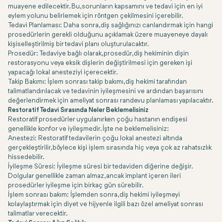
muayene edilecektir. Bu, sorunların kapsamını ve tedavi için en iyi
eylem yolunu belirlemek için röntgen çekilmesini içerebilir.
Tedavi Planlaması: Daha sonra, diş sağlığınızı canlandırmak için hangi
prosedürlerin gerekli olduğunu açıklamak üzere muayeneye dayalı
kişiselleştirilmiş bir tedavi planı oluşturulacaktır.
Prosedür: Tedaviye bağlı olarak, prosedür, diş hekiminin dişin
restorasyonu veya eksik dişlerin değiştirilmesi için gereken işi
yapacağı lokal anesteziyi içerecektir.
Takip Bakımı: İşlem sonrası takip bakımı, diş hekimi tarafından
talimatlandırılacak ve tedavinin iyileşmesini ve ardından başarısını
değerlendirmek için ameliyat sonrası randevu planlaması yapılacaktır.
Restoratif Tedavi Sırasında Neler Beklemelisiniz
Restoratif prosedürler uygulanırken çoğu hastanın endişesi
genellikle konfor ve iyileşmedir. İşte ne beklemelisiniz:
Anestezi: Restoratif tedavilerin çoğu lokal anestezi altında
gerçekleştirilir, böylece kişi işlem sırasında hiç veya çok az rahatsızlık
hissedebilir.
İyileşme Süresi: İyileşme süresi bir tedaviden diğerine değişir.
Dolgular genellikle zaman almaz, ancak implant içeren ileri
prosedürler iyileşme için birkaç gün sürebilir.
İşlem sonrası bakım: İşlemden sonra, diş hekimi iyileşmeyi
kolaylaştırmak için diyet ve hijyenle ilgili bazı özel ameliyat sonrası
talimatlar verecektir.