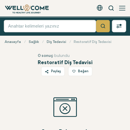
Arama
Türkçe - EUR
Hızlı
Menü
Ara
Anasayfa
Sağlık
Diş Tedavisi
Restoratif Diş Tedavisi
0 sonuç
bulundu
Restoratif Diş Tedavisi
Paylaş
Beğen
Twitter
Facebook
Linkedin
WhatsApp
Telegram
E-posta