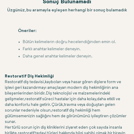
Sonuç Bulunamadı
Üzgünüz, bu aramayla eşleşen herhangi bir sonuç bulamadık
Öneriler:
Bütün kelimelerin doğru hecelendiğinden emin ol.
Farklı anahtar kelimeler deneyin.
Daha genel anahtar kelimeler deneyin.
Restoratif Diş Hekimliği
Restoratif diş tedavisi, kaybolan veya hasar gören dişlere form ve
işlevi geri kazandırmayı amaçlayan modern diş hekimliğinin ana
bileşenlerinden biridir. Diş teknolojisi ve malzemelerindeki
gelişmeler, restoratif süreci hastalar için daha kolay, daha etkili ve
daha konforlu hale getirir. Çürük, travma veya doğuştan gelen
sorunlar nedeniyle olsun, restoratif diş hekimliği hem
gülümsemenizin sağlığını hem de görünümünü iyileştiren çözümler
sunar.
Her türlü sorun için diş kliniklerini ziyaret eden çok sayıda insanla
birlikte, restoratif tedavi türleri hakkında bilgi sahibi olmak, bir bireyin