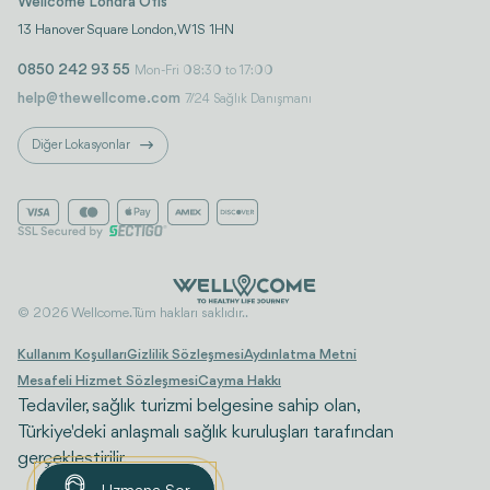
Wellcome Londra Ofis
13 Hanover Square London, W1S 1HN
0850 242 93 55
Mon-Fri 08:30 to 17:00
help@thewellcome.com
7/24 Sağlık Danışmanı
Diğer Lokasyonlar
© 2026 Wellcome. Tüm hakları saklıdır..
Kullanım Koşulları
Gizlilik Sözleşmesi
Aydınlatma Metni
Mesafeli Hizmet Sözleşmesi
Cayma Hakkı
Tedaviler, sağlık turizmi belgesine sahip olan,
Türkiye'deki anlaşmalı sağlık kuruluşları tarafından
gerçekleştirilir.