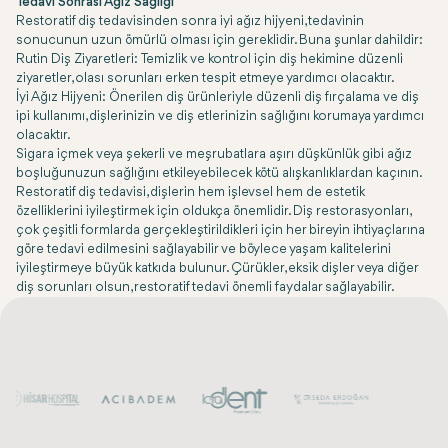
Tedavi Sonrası Ağız Sağlığı
Restoratif diş tedavisinden sonra iyi ağız hijyeni, tedavinin
sonucunun uzun ömürlü olması için gereklidir. Buna şunlar dahildir:
Rutin Diş Ziyaretleri: Temizlik ve kontrol için diş hekimine düzenli
ziyaretler, olası sorunları erken tespit etmeye yardımcı olacaktır.
İyi Ağız Hijyeni: Önerilen diş ürünleriyle düzenli diş fırçalama ve diş
ipi kullanımı, dişlerinizin ve diş etlerinizin sağlığını korumaya yardımcı
olacaktır.
Sigara içmek veya şekerli ve meşrubatlara aşırı düşkünlük gibi ağız
boşluğunuzun sağlığını etkileyebilecek kötü alışkanlıklardan kaçının.
Restoratif diş tedavisi, dişlerin hem işlevsel hem de estetik
özelliklerini iyileştirmek için oldukça önemlidir. Diş restorasyonları,
çok çeşitli formlarda gerçekleştirildikleri için her bireyin ihtiyaçlarına
göre tedavi edilmesini sağlayabilir ve böylece yaşam kalitelerini
iyileştirmeye büyük katkıda bulunur. Çürükler, eksik dişler veya diğer
diş sorunları olsun, restoratif tedavi önemli faydalar sağlayabilir.