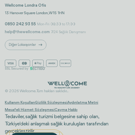
Wellcome Londra Ofis
13 Hanover Square London, W1S 1HN
0850 242 93 55
Mon-Fri 08:30 to 17:00
help@thewellcome.com
7/24 Sağlık Danışmanı
Diğer Lokasyonlar
© 2026 Wellcome. Tüm hakları saklıdır..
Kullanım Koşulları
Gizlilik Sözleşmesi
Aydınlatma Metni
Mesafeli Hizmet Sözleşmesi
Cayma Hakkı
Tedaviler, sağlık turizmi belgesine sahip olan,
Türkiye'deki anlaşmalı sağlık kuruluşları tarafından
gerçekleştirilir.