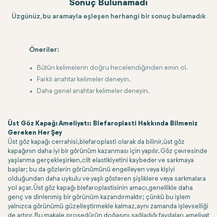
Sonuç Bulunamadı
Üzgünüz, bu aramayla eşleşen herhangi bir sonuç bulamadık
Öneriler:
Bütün kelimelerin doğru hecelendiğinden emin ol.
Farklı anahtar kelimeler deneyin.
Daha genel anahtar kelimeler deneyin.
Üst Göz Kapağı Ameliyatı: Blefaroplasti Hakkında Bilmeniz
Gereken Her Şey
Üst göz kapağı cerrahisi, blefaroplasti olarak da bilinir, üst göz
kapağının daha iyi bir görünüm kazanması için yapılır. Göz çevresinde
yaşlanma gerçekleşirken, cilt elastikiyetini kaybeder ve sarkmaya
başlar; bu da gözlerin görünümünü engelleyen veya kişiyi
olduğundan daha uykulu ve yaşlı gösteren şişliklere veya sarkmalara
yol açar. Üst göz kapağı blefaroplastisinin amacı, genellikle daha
genç ve dinlenmiş bir görünüm kazandırmaktır; çünkü bu işlem
yalnızca görünümü güzelleştirmekle kalmaz, aynı zamanda işlevselliği
de artırır. Bu makale, prosedürün doğasını, sağladığı faydaları, ameliyat