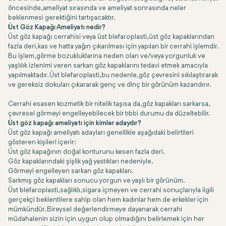
öncesinde, ameliyat sırasında ve ameliyat sonrasında neler
beklenmesi gerektiğini tartışacaktır.
Üst Göz Kapağı Ameliyatı nedir?
Üst göz kapağı cerrahisi veya üst blefaroplasti, üst göz kapaklarından
fazla deri, kas ve hatta yağın çıkarılması için yapılan bir cerrahi işlemdir.
Bu işlem, görme bozukluklarına neden olan ve/veya yorgunluk ve
yaşlılık izlenimi veren sarkan göz kapaklarını tedavi etmek amacıyla
yapılmaktadır. Üst blefaroplasti, bu nedenle, göz çevresini sıkılaştırarak
ve gereksiz dokuları çıkararak genç ve dinç bir görünüm kazandırır.
Cerrahi esasen kozmetik bir nitelik taşısa da, göz kapakları sarkarsa,
çevresel görmeyi engelleyebilecek bir tıbbi durumu da düzeltebilir.
Üst göz kapağı ameliyatı için kimler adaydır?
Üst göz kapağı ameliyatı adayları genellikle aşağıdaki belirtileri
gösteren kişileri içerir:
Üst göz kapağının doğal konturunu kesen fazla deri.
Göz kapaklarındaki şişlik yağ yastıkları nedeniyle.
Görmeyi engelleyen sarkan göz kapakları.
Sarkmış göz kapakları sonucu yorgun ve yaşlı bir görünüm.
Üst blefaroplasti, sağlıklı, sigara içmeyen ve cerrahi sonuçlarıyla ilgili
gerçekçi beklentilere sahip olan hem kadınlar hem de erkekler için
mümkündür. Bireysel değerlendirmeye dayanarak cerrahi
müdahalenin sizin için uygun olup olmadığını belirlemek için her