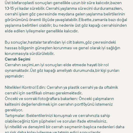
Üst blefaroplasti sonuçları genellikle uzun bir süre kalıcıdır, bazen
10-15 yıl kadar sürebilir. Cerrahi, yaşlanma sürecini durduramazken,
cerrahi işlem göz çevresinde meydana gelen yaşlanma belirtilerinin
görünümünü önemli ölçüde yavaşlatabilir. Elbette, zamanla bazı doğal
yaşlanma belirtileri olabilir; bu nedenle üst göz kapağı cerrahisinden
elde edilen iyileşmeler genellikle kalıcıdır.
Bu sonuçlar, hastalar tarafından iyi cilt bakımı, göz çevresindeki
hassas bölgenin güneşten korunması ve genel olarak iyi sağlığın
korunmasıyla sürdürülebilir.
Cerrah Seçimi
Cerrahın seçimi, en iyi sonuçları elde etmede hayati bir rol
oynamaktadır. Üst göz kapağı ameliyatı durumunda, bir kişi şunları
yapmalıdır:
Nitelikleri Kontrol Edin: Cerrahın ya plastik cerrahi ya da oftalmik
cerrahi için sertifikalı olması gerekmektedir.
Önceki ve sonraki fotoğraflara bakarken: Önceki çalışmaların
kalitesini değerlendirmek için cerrahın portföyünü istemeniz
gerekiyor.
Tartışmalar: Beklentilerinizi konuşmalı ve cerrahınızla sahip
olabileceğiniz tüm şüpheleri ve soruları ifade etmelisiniz.
İyi nitelikli ve deneyimli bir cerrah seçmenin başlıca nedenleri daha
az risk, daha kolay iyileşme ve tatmin edici sonuçlardır.