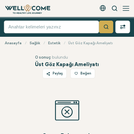
Arama
Türkçe - EUR
Hızlı
Menü
Ara
Anasayfa
Sağlık
Estetik
Üst Göz Kapağı Ameliyatı
0 sonuç
bulundu
Üst Göz Kapağı Ameliyatı
Paylaş
Beğen
Twitter
Facebook
Linkedin
WhatsApp
Telegram
E-posta