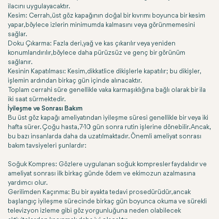
ilacını uygulayacaktır.
Kesim: Cerrah, üst göz kapağının doğal bir kıvrımı boyunca bir kesim
yapar, böylece izlerin minimumda kalmasını veya görünmemesini
sağlar.
Doku Çıkarma: Fazla deri, yağ ve kas çıkarılır veya yeniden
konumlandırılır, böylece daha pürüzsüz ve genç bir görünüm
sağlanır.
Kesinin Kapatılması: Kesim, dikkatlice dikişlerle kapatılır; bu dikişler,
işlemin ardından birkaç gün içinde alınacaktır.
Toplam cerrahi süre genellikle vaka karmaşıklığına bağlı olarak bir ila
iki saat sürmektedir.
İyileşme ve Sonrası Bakım
Bu üst göz kapağı ameliyatından iyileşme süresi genellikle bir veya iki
hafta sürer. Çoğu hasta, 7-10 gün sonra rutin işlerine dönebilir. Ancak,
bu bazı insanlarda daha da uzatılmaktadır. Önemli ameliyat sonrası
bakım tavsiyeleri şunlardır:
Soğuk Kompres: Gözlere uygulanan soğuk kompresler faydalıdır ve
ameliyat sonrası ilk birkaç günde ödem ve ekimozun azalmasına
yardımcı olur.
Gerilimden Kaçınma: Bu bir ayakta tedavi prosedürüdür, ancak
başlangıç iyileşme sürecinde birkaç gün boyunca okuma ve sürekli
televizyon izleme gibi göz yorgunluğuna neden olabilecek