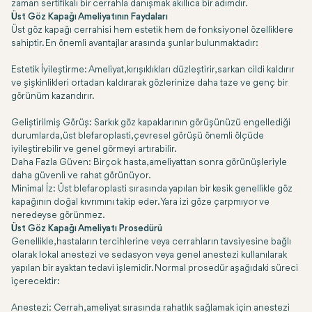
zaman sertifikalı bir cerrahla danışmak akıllıca bir adımdır.
Üst Göz Kapağı Ameliyatının Faydaları
Üst göz kapağı cerrahisi hem estetik hem de fonksiyonel özelliklere
sahiptir. En önemli avantajlar arasında şunlar bulunmaktadır:
Estetik İyileştirme: Ameliyat, kırışıklıkları düzleştirir, sarkan cildi kaldırır
ve şişkinlikleri ortadan kaldırarak gözlerinize daha taze ve genç bir
görünüm kazandırır.
Geliştirilmiş Görüş: Sarkık göz kapaklarının görüşünüzü engellediği
durumlarda, üst blefaroplasti, çevresel görüşü önemli ölçüde
iyileştirebilir ve genel görmeyi artırabilir.
Daha Fazla Güven: Birçok hasta, ameliyattan sonra görünüşleriyle
daha güvenli ve rahat görünüyor.
Minimal İz: Üst blefaroplasti sırasında yapılan bir kesik genellikle göz
kapağının doğal kıvrımını takip eder. Yara izi göze çarpmıyor ve
neredeyse görünmez.
Üst Göz Kapağı Ameliyatı Prosedürü
Genellikle, hastaların tercihlerine veya cerrahların tavsiyesine bağlı
olarak lokal anestezi ve sedasyon veya genel anestezi kullanılarak
yapılan bir ayaktan tedavi işlemidir. Normal prosedür aşağıdaki süreci
içerecektir:
Anestezi: Cerrah, ameliyat sırasında rahatlık sağlamak için anestezi