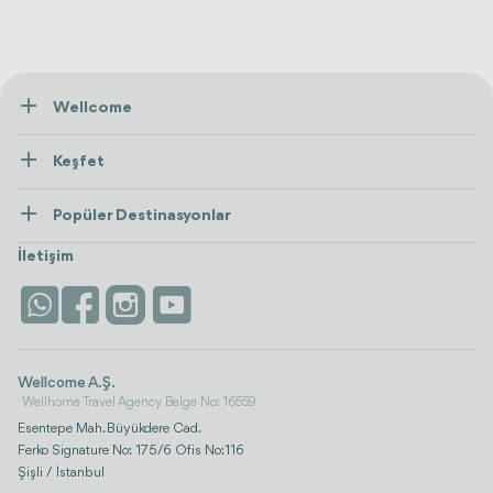
Wellcome
Hakkımızda
Keşfet
İletişim
Tedaviler
Popüler Destinasyonlar
Wellness
Tümünü Gör
Türkiye
Konaklama
İletişim
Antalya
Life Platform
İstanbul
Wellcome A.Ş.
Wellhome Travel Agency Belge No: 16559
Esentepe Mah. Büyükdere Cad.
Ferko Signature No: 175/6 Ofis No:116
Şişli / İstanbul