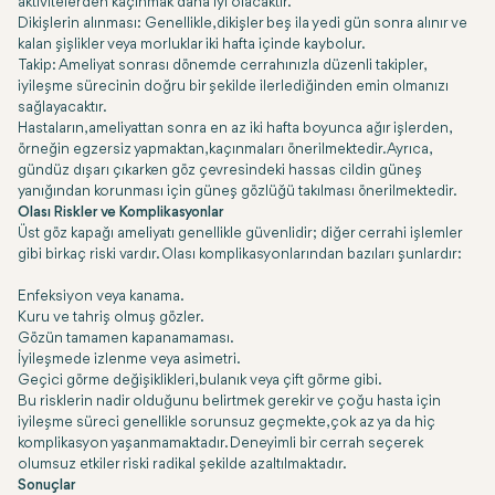
aktivitelerden kaçınmak daha iyi olacaktır.
Dikişlerin alınması: Genellikle, dikişler beş ila yedi gün sonra alınır ve
kalan şişlikler veya morluklar iki hafta içinde kaybolur.
Takip: Ameliyat sonrası dönemde cerrahınızla düzenli takipler,
iyileşme sürecinin doğru bir şekilde ilerlediğinden emin olmanızı
sağlayacaktır.
Hastaların, ameliyattan sonra en az iki hafta boyunca ağır işlerden,
örneğin egzersiz yapmaktan, kaçınmaları önerilmektedir. Ayrıca,
gündüz dışarı çıkarken göz çevresindeki hassas cildin güneş
yanığından korunması için güneş gözlüğü takılması önerilmektedir.
Olası Riskler ve Komplikasyonlar
Üst göz kapağı ameliyatı genellikle güvenlidir; diğer cerrahi işlemler
gibi birkaç riski vardır. Olası komplikasyonlarından bazıları şunlardır:
Enfeksiyon veya kanama.
Kuru ve tahriş olmuş gözler.
Gözün tamamen kapanamaması.
İyileşmede izlenme veya asimetri.
Geçici görme değişiklikleri, bulanık veya çift görme gibi.
Bu risklerin nadir olduğunu belirtmek gerekir ve çoğu hasta için
iyileşme süreci genellikle sorunsuz geçmekte, çok az ya da hiç
komplikasyon yaşanmamaktadır. Deneyimli bir cerrah seçerek
olumsuz etkiler riski radikal şekilde azaltılmaktadır.
Sonuçlar