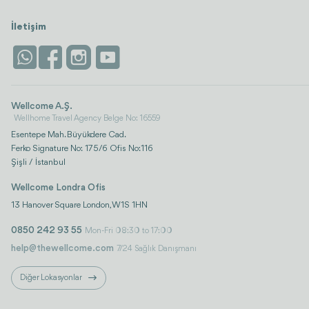
İletişim
Wellcome A.Ş.
Wellhome Travel Agency Belge No: 16559
Esentepe Mah. Büyükdere Cad.
Ferko Signature No: 175/6 Ofis No:116
Şişli / İstanbul
Wellcome Londra Ofis
13 Hanover Square London, W1S 1HN
0850 242 93 55
Mon-Fri 08:30 to 17:00
help@thewellcome.com
7/24 Sağlık Danışmanı
Diğer Lokasyonlar