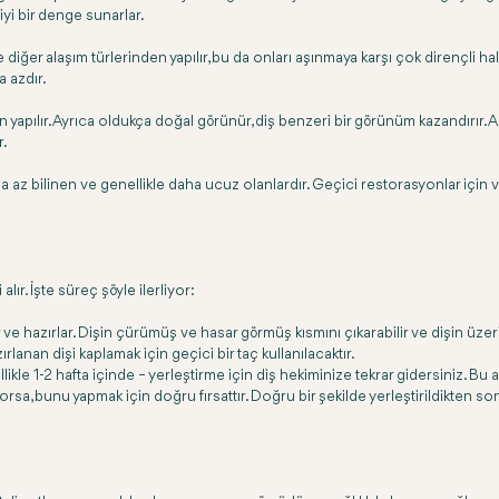
 iyi bir denge sunarlar.
e diğer alaşım türlerinden yapılır, bu da onları aşınmaya karşı çok dirençli ha
a azdır.
pılır. Ayrıca oldukça doğal görünür, diş benzeri bir görünüm kazandırır. Aşı
r.
az bilinen ve genellikle daha ucuz olanlardır. Geçici restorasyonlar için vey
alır. İşte süreç şöyle ilerliyor:
 ve hazırlar. Dişin çürümüş ve hasar görmüş kısmını çıkarabilir ve dişin üzerin
ırlanan dişi kaplamak için geçici bir taç kullanılacaktır.
llikle 1-2 hafta içinde – yerleştirme için diş hekiminize tekrar gidersiniz. Bu
yorsa, bunu yapmak için doğru fırsattır. Doğru bir şekilde yerleştirildikten so