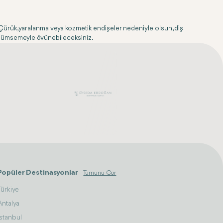
ar. Çürük, yaralanma veya kozmetik endişeler nedeniyle olsun, diş
r gülümsemeyle övünebileceksiniz.
Popüler Destinasyonlar
Tümünü Gör
Türkiye
Antalya
İstanbul