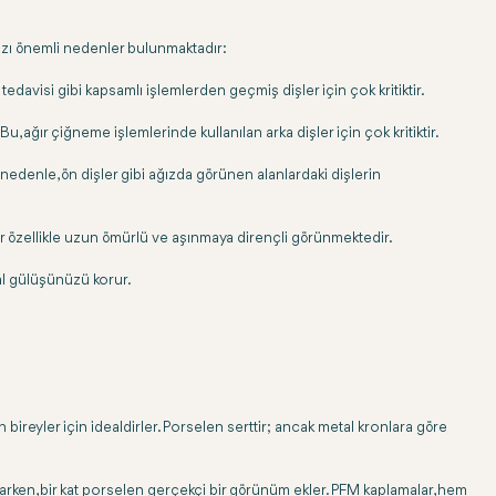
 bazı önemli nedenler bulunmaktadır:
tedavisi gibi kapsamlı işlemlerden geçmiş dişler için çok kritiktir.
ağır çiğneme işlemlerinde kullanılan arka dişler için çok kritiktir.
u nedenle, ön dişler gibi ağızda görünen alanlardaki dişlerin
ar özellikle uzun ömürlü ve aşınmaya dirençli görünmektedir.
ğal gülüşünüzü korur.
bireyler için idealdirler. Porselen serttir; ancak metal kronlara göre
ağlarken, bir kat porselen gerçekçi bir görünüm ekler. PFM kaplamalar, hem