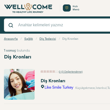
Hızlı
Menü
Anasayfa
Sağlık
Diş Tedavisi
Diş Kronları
1 sonuç
bulundu
Diş Kronları
0 (0 Değerlendirme)
Diş Kronları
Like Smile Turkey
Küçükçekmece, İstanbul, Tü