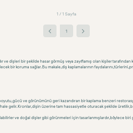
1 / 1 Sayfa
1
ve dişleri bir şekilde hasar görmüş veya zayıflamış olan kişiler tarafından ko
lecek bir koruma sağlar. Bu makale, diş kaplamalarının faydalarını, türlerini
 boyutu, gücü ve görünümünü geri kazandıran bir kaplama benzeri restorasyo
le gelir. Kronlar, dişin üzerine tam hassasiyetle oturacak şekilde üretilir,
abilirler ve doğal dişler gibi görünmeleri için tasarlanmışlardır, böylece bi