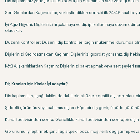
Diş kaplamanız yerleştirildikten sonra, diş hekiminizin size verdiği bakım
Sert Gıdalardan Kaçının: Taç yerleştirildikten sonraki ilk 24-48 saat boy
İyi Ağız Hijyeni: Dişlerinizi fırçalamaya ve diş ipi kullanmaya devam edin,
olacaktır.
Düzenli Kontroller: Düzenli diş kontrolleri, taçın mükemmel durumda olma
Dişlerinizi Gıcırdatmaktan Kaçının: Dişlerinizi gıcırdatıyorsanız, diş hek
Kötü Alışkanlıklardan Kaçının: Dişlerinizi paket açmak veya sert şeyleri ıs
Diş Kronları için Kimler İyi adaydır?
Diş kaplamaları, aşağıdakiler de dahil olmak üzere çeşitli diş sorunları içi
Şiddetli çürümüş veya çatlamış dişler: Eğer bir diş geniş ölçüde çürümüş ve
Kanal tedavisinden sonra: Genellikle, kanal tedavisinden sonra, bir dişin k
Görünümü iyileştirmek için: Taçlar, şekli bozulmuş, renk değiştirmiş veya kö