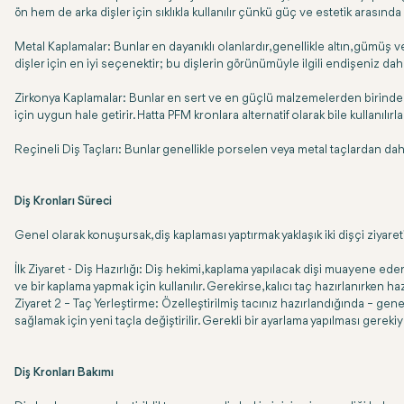
ön hem de arka dişler için sıklıkla kullanılır çünkü güç ve estetik arasında
Metal Kaplamalar: Bunlar en dayanıklı olanlardır, genellikle altın, gümüş v
dişler için en iyi seçenektir; bu dişlerin görünümüyle ilgili endişeniz dah
Zirkonya Kaplamalar: Bunlar en sert ve en güçlü malzemelerden birinden ya
için uygun hale getirir. Hatta PFM kronlara alternatif olarak bile kullanılırla
Reçineli Diş Taçları: Bunlar genellikle porselen veya metal taçlardan daha 
Diş Kronları Süreci
Genel olarak konuşursak, diş kaplaması yaptırmak yaklaşık iki dişçi ziyareti 
İlk Ziyaret - Diş Hazırlığı: Diş hekimi, kaplama yapılacak dişi muayene eder
ve bir kaplama yapmak için kullanılır. Gerekirse, kalıcı taç hazırlanırken haz
Ziyaret 2 – Taç Yerleştirme: Özelleştirilmiş tacınız hazırlandığında – gene
sağlamak için yeni taçla değiştirilir. Gerekli bir ayarlama yapılması gereki
Diş Kronları Bakımı