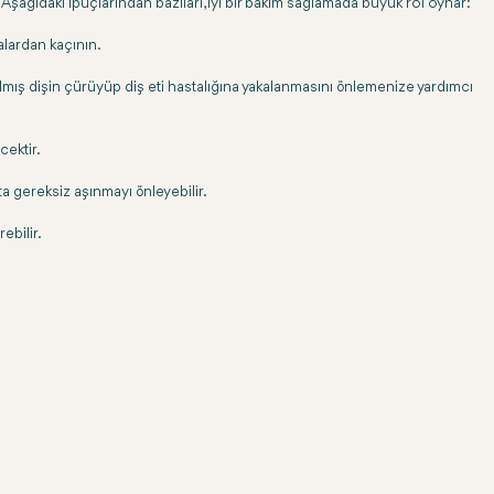
 Aşağıdaki ipuçlarından bazıları, iyi bir bakım sağlamada büyük rol oynar:
alardan kaçının.
ırılmış dişin çürüyüp diş eti hastalığına yakalanmasını önlemenize yardımcı
cektir.
ta gereksiz aşınmayı önleyebilir.
ebilir.