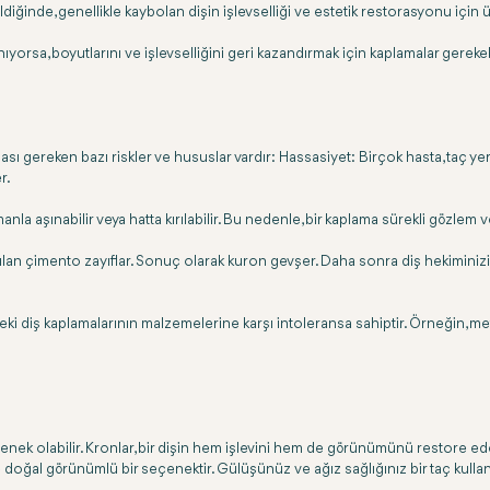
ldiğinde, genellikle kaybolan dişin işlevselliği ve estetik restorasyonu için üz
ıyorsa, boyutlarını ve işlevselliğini geri kazandırmak için kaplamalar gerekeb
ası gereken bazı riskler ve hususlar vardır: Hassasiyet: Birçok hasta, taç yer
r.
aşınabilir veya hatta kırılabilir. Bu nedenle, bir kaplama sürekli gözlem ve 
ılan çimento zayıflar. Sonuç olarak kuron gevşer. Daha sonra diş hekimini
rdeki diş kaplamalarının malzemelerine karşı intoleransa sahiptir. Örneğin, met
eçenek olabilir. Kronlar, bir dişin hem işlevini hem de görünümünü restore ede
oğal görünümlü bir seçenektir. Gülüşünüz ve ağız sağlığınız bir taç kullanara