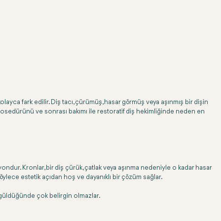
layca fark edilir. Diş tacı, çürümüş, hasar görmüş veya aşınmış bir dişin
, prosedürünü ve sonrası bakımı ile restoratif diş hekimliğinde neden en
ndur. Kronlar, bir diş çürük, çatlak veya aşınma nedeniyle o kadar hasar
 böylece estetik açıdan hoş ve dayanıklı bir çözüm sağlar.
ri güldüğünde çok belirgin olmazlar.