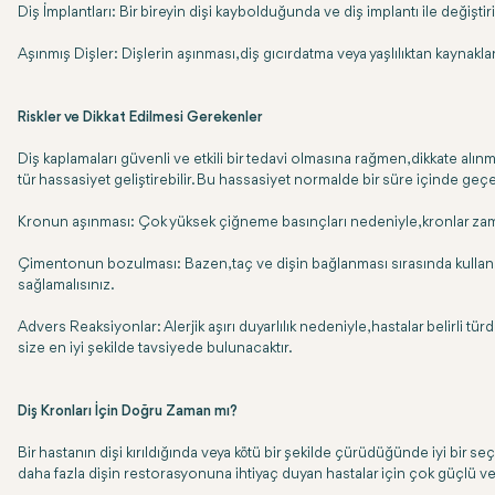
Diş İmplantları: Bir bireyin dişi kaybolduğunda ve diş implantı ile değiştiri
Aşınmış Dişler: Dişlerin aşınması, diş gıcırdatma veya yaşlılıktan kaynaklan
Riskler ve Dikkat Edilmesi Gerekenler
Diş kaplamaları güvenli ve etkili bir tedavi olmasına rağmen, dikkate alınm
tür hassasiyet geliştirebilir. Bu hassasiyet normalde bir süre içinde geçe
Kronun aşınması: Çok yüksek çiğneme basınçları nedeniyle, kronlar zamanla 
Çimentonun bozulması: Bazen, taç ve dişin bağlanması sırasında kullan
sağlamalısınız.
Advers Reaksiyonlar: Alerjik aşırı duyarlılık nedeniyle, hastalar belirli tü
size en iyi şekilde tavsiyede bulunacaktır.
Diş Kronları İçin Doğru Zaman mı?
Bir hastanın dişi kırıldığında veya kötü bir şekilde çürüdüğünde iyi bir s
daha fazla dişin restorasyonuna ihtiyaç duyan hastalar için çok güçlü ve d