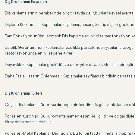
Diş Kronlarının Faydaları
Diş kaplamalarının beraberinde birçok fayda gelir, bunlar işlevsel avanta
Dişlerin Korunması: Kaplamalar, zayıflamış, hasar görmüş dişleri güçlendiri
Tam Fonksiyonun Yenilenmesi: Diş kaplamaları, bir dişe tam fonksiyon kaza
Estetik Görünüm: Yeni kaplamalar, özellikle porselenden yapılanlar, doğal r
restorasyonunda en iyi seçenektirler.
Dayanıklılık: Kaplamalar güçlüdür ve uzun yıllar dayanır. Metal ile bir
Daha Fazla Hasarın Önlenmesi: Kaplamalar, zayıflamış bir dişin daha faz
Diş Kronlarının Türleri
Çeşitli diş kaplama türleri vardır, hepsinin kendine özgü avantajları ve dik
Porselen Kuronlar: Bu kuronlar tamamen estetikle ilgilidir ve doğal dişler
biraz daha hassas olabilir.
Porselen-Metal Kaplamalı Diş Taçları: Bu tür bir taç, tam metal alt yapını