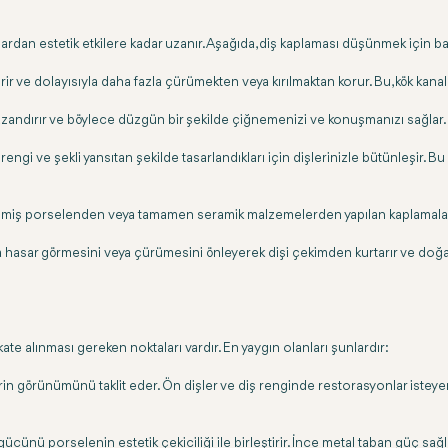
jlardan estetik etkilere kadar uzanır. Aşağıda, diş kaplaması düşünmek için
r ve dolayısıyla daha fazla çürümekten veya kırılmaktan korur. Bu, kök kanal 
ndırır ve böylece düzgün bir şekilde çiğnemenizi ve konuşmanızı sağlar. Bu, 
engi ve şekli yansıtan şekilde tasarlandıkları için dişlerinizle bütünleşir. B
leştirilmiş porselenden veya tamamen seramik malzemelerden yapılan kaplamal
la hasar görmesini veya çürümesini önleyerek dişi çekimden kurtarır ve do
kate alınması gereken noktaları vardır. En yaygın olanları şunlardır:
in görünümünü taklit eder. Ön dişler ve diş renginde restorasyonlar isteyen 
n gücünü porselenin estetik çekiciliği ile birleştirir. İnce metal taban güç s