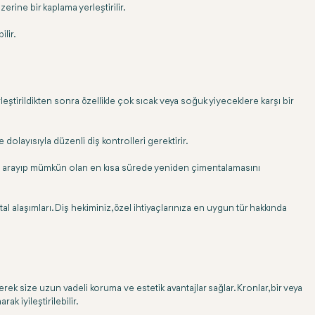
erine bir kaplama yerleştirilir.
ilir.
leştirildikten sonra özellikle çok sıcak veya soğuk yiyeceklere karşı bir
dolayısıyla düzenli diş kontrolleri gerektirir.
zi arayıp mümkün olan en kısa sürede yeniden çimentalamasını
al alaşımları. Diş hekiminiz, özel ihtiyaçlarınıza en uygun tür hakkında
rek size uzun vadeli koruma ve estetik avantajlar sağlar. Kronlar, bir veya
k iyileştirilebilir.