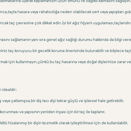
 talimatlarına uyarak kaplamanızın uzun ömürlü ve sağlıklı kalmasını sağlayın.
unca, taçta hasara veya rahatsızlığa neden olabilecek sert veya yapışkan gıd
 ancak taç çevresine çok dikkat edin. İyi bir ağız hijyeni uygulaması, taçland
sını sağlamanın yanı sıra genel ağız sağlığı durumu hakkında da bilgi vere
iminiz taç koruyucu bir gecelik koruma önerisinde bulunabilir ve böylece taç
ırmak için kullanmayın, çünkü bu taç hasarına veya doğal dişlerinize zarar ver
n idealdir:
ya çatlamışsa, bir diş tacı dişi tekrar güçlü ve işlevsel hale getirebilir.
orunması ve yapısının yeniden inşası için bir taç ile kaplanır.
tü hizalanmış bir dişin kozmetik olarak iyileştirilmesi için de kullanılabilir.