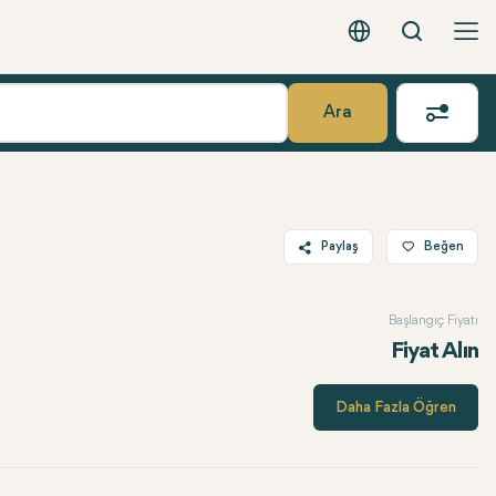
Arama
Türkçe - EUR
Ara
Paylaş
Beğen
Twitter
Başlangıç Fiyatı
Facebook
Fiyat Alın
Linkedin
WhatsApp
Daha Fazla Öğren
Telegram
E-posta