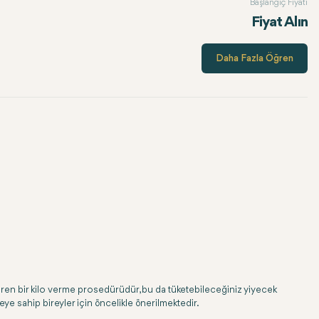
Başlangıç Fiyatı
Fiyat Alın
Daha Fazla Öğren
çeren bir kilo verme prosedürüdür, bu da tüketebileceğiniz yiyecek
ye sahip bireyler için öncelikle önerilmektedir.