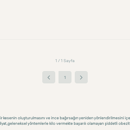
1 / 1 Sayfa
1
k bir kesenin oluşturulmasını ve ince bağırsağın yeniden yönlendirilmesini i
yat, geleneksel yöntemlerle kilo vermekte başarılı olamayan şiddetli obezite