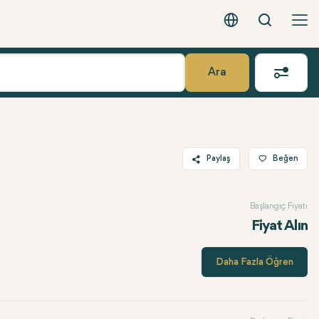
Arama
Türkçe - EUR
Ara
Paylaş
Beğen
Twitter
Başlangıç Fiyatı
Facebook
Fiyat Alın
Linkedin
WhatsApp
Daha Fazla Öğren
Telegram
E-posta