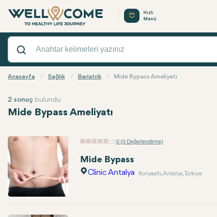
Hızlı
Menü
Anasayfa
Sağlık
Bariatrik
Mide Bypass Ameliyatı
2 sonuç
bulundu
Mide Bypass Ameliyatı
0 (0 Değerlendirme)
Mide Bypass
Clinic Antalya
Konyaaltı, Antalya, Türkiye