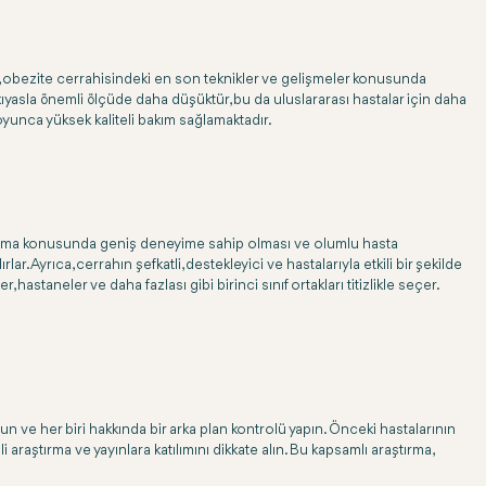
ye, obezite cerrahisindeki en son teknikler ve gelişmeler konusunda
ıyasla önemli ölçüde daha düşüktür, bu da uluslararası hastalar için daha
boyunca yüksek kaliteli bakım sağlamaktadır.
rı yapma konusunda geniş deneyime sahip olması ve olumlu hasta
. Ayrıca, cerrahın şefkatli, destekleyici ve hastalarıyla etkili bir şekilde
astaneler ve daha fazlası gibi birinci sınıf ortakları titizlikle seçer.
run ve her biri hakkında bir arka plan kontrolü yapın. Önceki hastalarının
li araştırma ve yayınlara katılımını dikkate alın. Bu kapsamlı araştırma,