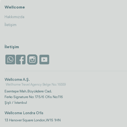
Wellcome
Hakkımızda
İletişim
İletişim
Wellcome A.Ş.
Wellhome Travel Agency Belge No: 16559
Esentepe Mah. Büyükdere Cad.
Ferko Signature No: 175/6 Ofis No:116
Şişli / İstanbul
Wellcome Londra Ofis
13 Hanover Square London, W1S 1HN