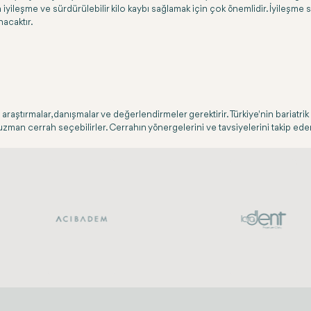
üzgün iyileşme ve sürdürülebilir kilo kaybı sağlamak için çok önemlidir. İyile
nacaktır.
ştırmalar, danışmalar ve değerlendirmeler gerektirir. Türkiye'nin bariatrik c
 uzman cerrah seçebilirler. Cerrahın yönergelerini ve tavsiyelerini takip edere