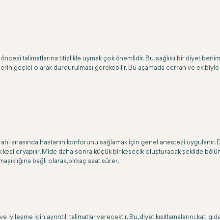
ncesi talimatlarına titizlikle uymak çok önemlidir. Bu, sağlıklı bir diyet benim
iyelerin geçici olarak durdurulması gerekebilir. Bu aşamada cerrah ve ekibiyle 
rahi sırasında hastanın konforunu sağlamak için genel anestezi uygulanır. 
esiler yapılır. Mide daha sonra küçük bir kesecik oluşturacak şekilde bölün
aşıklığına bağlı olarak, birkaç saat sürer.
ileşme için ayrıntılı talimatlar verecektir. Bu, diyet kısıtlamalarını, katı gıd