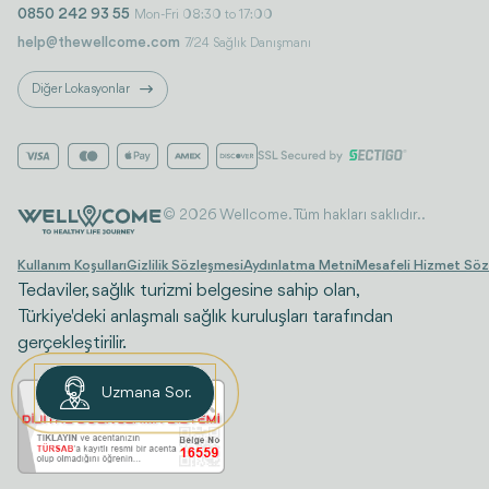
0850 242 93 55
Mon-Fri 08:30 to 17:00
help@thewellcome.com
7/24 Sağlık Danışmanı
Diğer Lokasyonlar
© 2026 Wellcome. Tüm hakları saklıdır..
Kullanım Koşulları
Gizlilik Sözleşmesi
Aydınlatma Metni
Mesafeli Hizmet Söz
Tedaviler, sağlık turizmi belgesine sahip olan,
Türkiye'deki anlaşmalı sağlık kuruluşları tarafından
gerçekleştirilir.
Uzmana Sor.