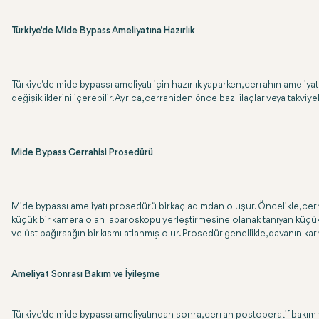
Türkiye'de Mide Bypass Ameliyatına Hazırlık
Türkiye'de mide bypassı ameliyatı için hazırlık yaparken, cerrahın ameliyat ö
değişikliklerini içerebilir. Ayrıca, cerrahiden önce bazı ilaçlar veya takv
Mide Bypass Cerrahisi Prosedürü
Mide bypassı ameliyatı prosedürü birkaç adımdan oluşur. Öncelikle, cer
küçük bir kamera olan laparoskopu yerleştirmesine olanak tanıyan küçük k
ve üst bağırsağın bir kısmı atlanmış olur. Prosedür genellikle, davanın karm
Ameliyat Sonrası Bakım ve İyileşme
Türkiye'de mide bypassı ameliyatından sonra, cerrah postoperatif bakım ve iy