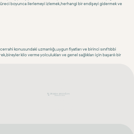
şme süreci boyunca ilerlemeyi izlemek, herhangi bir endişeyi gidermek ve
errahi konusundaki uzmanlığı, uygun fiyatları ve birinci sınıf tıbbi
k, bireyler kilo verme yolculukları ve genel sağlıkları için başarılı bir