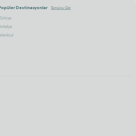
Popüler Destinasyonlar
Tümünü Gör
Türkiye
Antalya
İstanbul