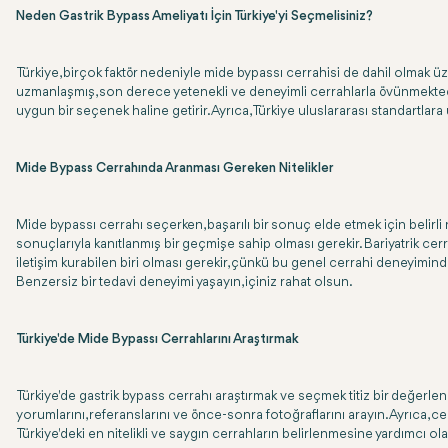
Neden Gastrik Bypass Ameliyatı İçin Türkiye'yi Seçmelisiniz?
Türkiye, birçok faktör nedeniyle mide bypassı cerrahisi de dahil olmak üz
uzmanlaşmış, son derece yetenekli ve deneyimli cerrahlarla övünmektedir.
uygun bir seçenek haline getirir. Ayrıca, Türkiye uluslararası standartlar
Mide Bypass Cerrahında Aranması Gereken Nitelikler
Mide bypassı cerrahı seçerken, başarılı bir sonuç elde etmek için belirl
sonuçlarıyla kanıtlanmış bir geçmişe sahip olması gerekir. Bariyatrik cerrah
iletişim kurabilen biri olması gerekir, çünkü bu genel cerrahi deneyiminde h
Benzersiz bir tedavi deneyimi yaşayın, içiniz rahat olsun.
Türkiye'de Mide Bypassı Cerrahlarını Araştırmak
Türkiye'de gastrik bypass cerrahı araştırmak ve seçmek titiz bir değerlendi
yorumlarını, referanslarını ve önce-sonra fotoğraflarını arayın. Ayrıca, cerra
Türkiye'deki en nitelikli ve saygın cerrahların belirlenmesine yardımcı ola