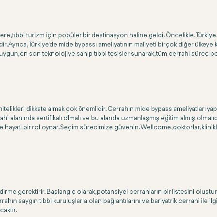
ere, tıbbi turizm için popüler bir destinasyon haline geldi. Öncelikle, Türki
 Ayrıca, Türkiye'de mide bypassı ameliyatının maliyeti birçok diğer ülkeye k
a uygun, en son teknolojiye sahip tıbbi tesisler sunarak, tüm cerrahi süreç 
i nitelikleri dikkate almak çok önemlidir. Cerrahın mide bypass ameliyatla
i alanında sertifikalı olmalı ve bu alanda uzmanlaşmış eğitim almış olmalıdırlar
ayati bir rol oynar.Seçim sürecimize güvenin. Wellcome, doktorlar, klinikler, h
rme gerektirir. Başlangıç olarak, potansiyel cerrahların bir listesini oluştu
hın saygın tıbbi kuruluşlarla olan bağlantılarını ve bariyatrik cerrahi ile ilgi
caktır.