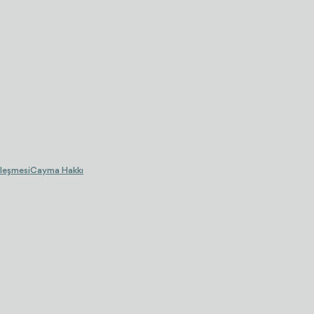
leşmesi
Cayma Hakkı