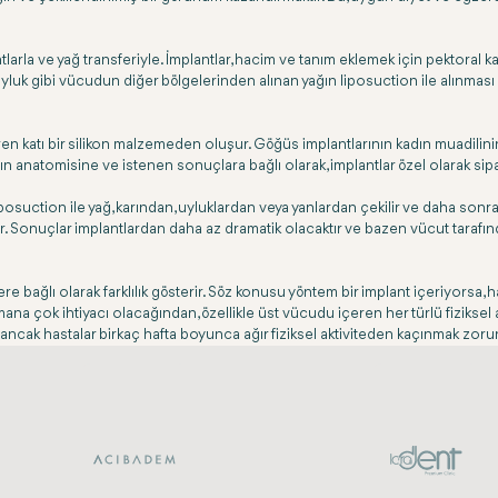
la ve yağ transferiyle. İmplantlar, hacim ve tanım eklemek için pektoral kasın
a uyluk gibi vücudun diğer bölgelerinden alınan yağın liposuction ile alınmas
katı bir silikon malzemeden oluşur. Göğüs implantlarının kadın muadilinin aks
nın anatomisine ve istenen sonuçlara bağlı olarak, implantlar özel olarak sipar
 Liposuction ile yağ, karından, uyluklardan veya yanlardan çekilir ve daha son
tir. Sonuçlar implantlardan daha az dramatik olacaktır ve bazen vücut tarafı
ere bağlı olarak farklılık gösterir. Söz konusu yöntem bir implant içeriyorsa,
a çok ihtiyacı olacağından, özellikle üst vücudu içeren her türlü fiziksel ak
dır, ancak hastalar birkaç hafta boyunca ağır fiziksel aktiviteden kaçınmak zorun