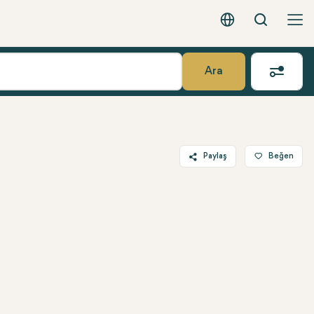
Arama
Türkçe - EUR
Ara
Paylaş
Beğen
Twitter
Facebook
Linkedin
WhatsApp
Telegram
E-posta