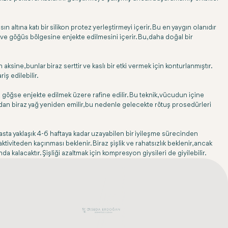
 altına katı bir silikon protez yerleştirmeyi içerir. Bu en yaygın olanıdır
ı ve göğüs bölgesine enjekte edilmesini içerir. Bu, daha doğal bir
ine, bunlar biraz serttir ve kaslı bir etki vermek için konturlanmıştır.
iş edilebilir.
ra göğse enjekte edilmek üzere rafine edilir. Bu teknik, vücudun içine
ndan biraz yağ yeniden emilir, bu nedenle gelecekte rötuş prosedürleri
 hasta yaklaşık 4-6 haftaya kadar uzayabilen bir iyileşme sürecinden
tiviteden kaçınması beklenir. Biraz şişlik ve rahatsızlık beklenir, ancak
da kalacaktır. Şişliği azaltmak için kompresyon giysileri de giyilebilir.