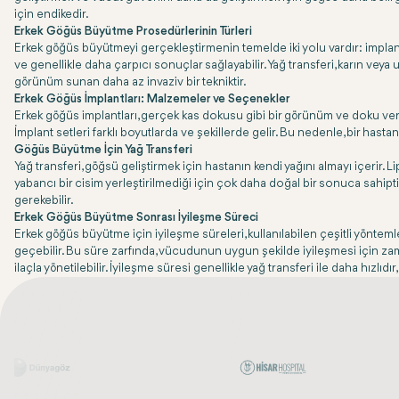
için endikedir.
Erkek Göğüs Büyütme Prosedürlerinin Türleri
Erkek göğüs büyütmeyi gerçekleştirmenin temelde iki yolu vardır: implantlar
ve genellikle daha çarpıcı sonuçlar sağlayabilir. Yağ transferi, karın vey
görünüm sunan daha az invaziv bir tekniktir.
Erkek Göğüs İmplantları: Malzemeler ve Seçenekler
Erkek göğüs implantları, gerçek kas dokusu gibi bir görünüm ve doku veren 
İmplant setleri farklı boyutlarda ve şekillerde gelir. Bu nedenle, bir hasta
Göğüs Büyütme İçin Yağ Transferi
Yağ transferi, göğsü geliştirmek için hastanın kendi yağını almayı içerir.
yabancı bir cisim yerleştirilmediği için çok daha doğal bir sonuca sahip
gerekebilir.
Erkek Göğüs Büyütme Sonrası İyileşme Süreci
Erkek göğüs büyütme için iyileşme süreleri, kullanılabilen çeşitli yönteml
geçebilir. Bu süre zarfında, vücudunun uygun şekilde iyileşmesi için zaman
ilaçla yönetilebilir. İyileşme süresi genellikle yağ transferi ile daha hızlı