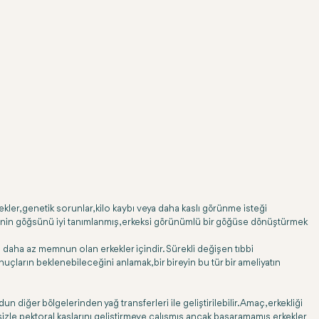
ler, genetik sorunlar, kilo kaybı veya daha kaslı görünme isteği
işinin göğsünü iyi tanımlanmış, erkeksi görünümlü bir göğüse dönüştürmek
daha az memnun olan erkekler içindir. Sürekli değişen tıbbi
nuçların beklenebileceğini anlamak, bir bireyin bu tür bir ameliyatın
iğer bölgelerinden yağ transferleri ile geliştirilebilir. Amaç, erkekliği
sizle pektoral kaslarını geliştirmeye çalışmış ancak başaramamış erkekler