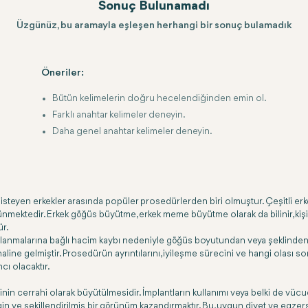
Sonuç Bulunamadı
Üzgünüz, bu aramayla eşleşen herhangi bir sonuç bulamadık
Öneriler:
Bütün kelimelerin doğru hecelendiğinden emin ol.
Farklı anahtar kelimeler deneyin.
Daha genel anahtar kelimeler deneyin.
teyen erkekler arasında popüler prosedürlerden biri olmuştur. Çeşitli erkek
şünmektedir. Erkek göğüs büyütme, erkek meme büyütme olarak da bilinir, k
ür.
galanmalarına bağlı hacim kaybı nedeniyle göğüs boyutundan veya şeklinden 
aline gelmiştir. Prosedürün ayrıntılarını, iyileşme sürecini ve hangi olası so
cı olacaktır.
cerrahi olarak büyütülmesidir. İmplantların kullanımı veya belki de vücudun d
in ve şekillendirilmiş bir görünüm kazandırmaktır. Bu, uygun diyet ve egzer