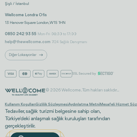
Şişli / İstanbul
Wellcome Londra Ofis
13 Hanover Square London, W1S 1HN
0850 242 93 55
Mon-Fri 08:30 to 17:00
help@thewellcome.com
7/24 Sağlık Danışmanı
Diğer Lokasyonlar
© 2026 Wellcome. Tüm hakları saklıdır..
Kullanım Koşulları
Gizlilik Sözleşmesi
Aydınlatma Metni
Mesafeli Hizmet Söz
Tedaviler, sağlık turizmi belgesine sahip olan,
Türkiye'deki anlaşmalı sağlık kuruluşları tarafından
gerçekleştirilir.