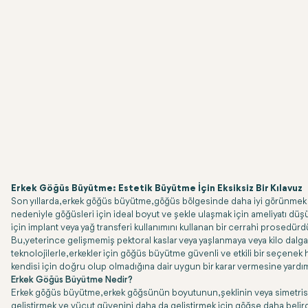
Erkek Göğüs Büyütme: Estetik Büyütme İçin Eksiksiz Bir Kılavuz
Son yıllarda, erkek göğüs büyütme, göğüs bölgesinde daha iyi görünmek is
nedeniyle göğüsleri için ideal boyut ve şekle ulaşmak için ameliyatı dü
için implant veya yağ transferi kullanımını kullanan bir cerrahi prosedürd
Bu, yeterince gelişmemiş pektoral kaslar veya yaşlanmaya veya kilo dal
teknolojilerle, erkekler için göğüs büyütme güvenli ve etkili bir seçenek h
kendisi için doğru olup olmadığına dair uygun bir karar vermesine yardım
Erkek Göğüs Büyütme Nedir?
Erkek göğüs büyütme, erkek göğsünün boyutunun, şeklinin veya simetrisinin 
geliştirmek ve vücut güvenini daha da geliştirmek için göğse daha belirg