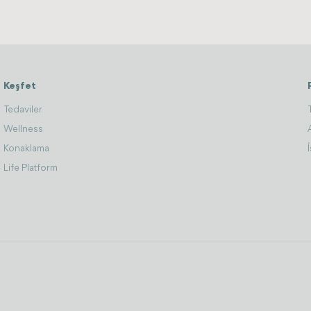
Keşfet
Tedaviler
Wellness
Konaklama
Life Platform