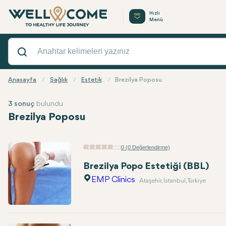
Hızlı
Menü
Anasayfa
Sağlık
Estetik
Brezilya Poposu
3 sonuç
bulundu
Brezilya Poposu
0 (0 Değerlendirme)
Brezilya Popo Estetiği (BBL)
EMP Clinics
Ataşehir, İstanbul, Türkiye