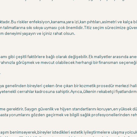
dır. Bu riskler enfeksiyon, kanama, yara izi, kan pıhtıları, asimetri ve kalça 
n talimatlarına sıkı sıkıya uyması çok önemlidir. Titiz seçim sürecimize güven
kım deneyimi yaşayın ve içiniz rahat olsun.
gibi çeşitli faktörlere bağlı olarak değişebilir. Ek maliyetler arasında anest
nda cerrahınızla görüşmek ve mevcut olabilecek herhangi bir finansman seçeneğ
r
ya genelinden bireyleri çeken öne çıkan bir kozmetik prosedür merkezi haline 
kli cerrahlar kadrosuna sahiptir. Ayrıca, ülkenin rekabetçi fiyatlandırmas
me gerektirir. Saygın güvenlik ve hijyen standartlarını koruyan, en yüksek 
hasta yorumlarını gözden geçirmek ve bilgili sağlık profesyonellerinden rehbe
aklaşım benimseyerek, bireyler istedikleri estetik iyileştirmelere ulaşma yolcu