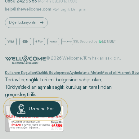
0850 242 93 55
Mon-Fri 08:30 to 17:00
help@thewellcome.com
7/24 Sağlık Danışmanı
Diğer Lokasyonlar
© 2026 Wellcome. Tüm hakları saklıdır..
Kullanım Koşulları
Gizlilik Sözleşmesi
Aydınlatma Metni
Mesafeli Hizmet Söz
Tedaviler, sağlık turizmi belgesine sahip olan,
Türkiye'deki anlaşmalı sağlık kuruluşları tarafından
gerçekleştirilir.
Uzmana Sor.