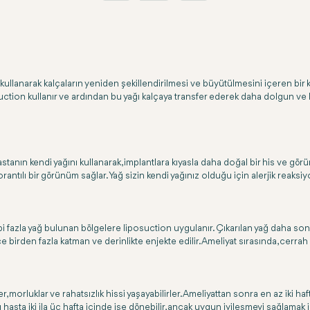
ını kullanarak kalçaların yeniden şekillendirilmesi ve büyütülmesini içeren 
uction kullanır ve ardından bu yağı kalçaya transfer ederek daha dolgun ve k
tanın kendi yağını kullanarak, implantlara kıyasla daha doğal bir his ve gör
antılı bir görünüm sağlar. Yağ sizin kendi yağınız olduğu için alerjik reaksi
i fazla yağ bulunan bölgelere liposuction uygulanır. Çıkarılan yağ daha sonra
e birden fazla katman ve derinlikte enjekte edilir. Ameliyat sırasında, cerrah s
r, morluklar ve rahatsızlık hissi yaşayabilirler. Ameliyattan sonra en az iki
hasta iki ila üç hafta içinde işe dönebilir, ancak uygun iyileşmeyi sağlamak iç