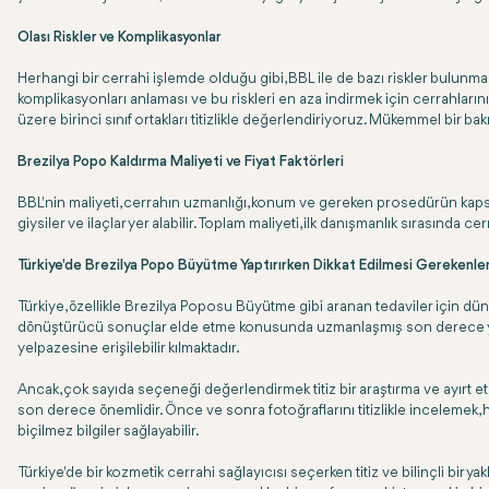
Olası Riskler ve Komplikasyonlar
Herhangi bir cerrahi işlemde olduğu gibi, BBL ile de bazı riskler bulunmakta
komplikasyonları anlaması ve bu riskleri en aza indirmek için cerrahlarını
üzere birinci sınıf ortakları titizlikle değerlendiriyoruz. Mükemmel bir ba
Brezilya Popo Kaldırma Maliyeti ve Fiyat Faktörleri
BBL'nin maliyeti, cerrahın uzmanlığı, konum ve gereken prosedürün kapsamı 
giysiler ve ilaçlar yer alabilir. Toplam maliyeti, ilk danışmanlık sırası
Türkiye'de Brezilya Popo Büyütme Yaptırırken Dikkat Edilmesi Gerekenle
Türkiye, özellikle Brezilya Poposu Büyütme gibi aranan tedaviler için dün
dönüştürücü sonuçlar elde etme konusunda uzmanlaşmış son derece yetene
yelpazesine erişilebilir kılmaktadır.
Ancak, çok sayıda seçeneği değerlendirmek titiz bir araştırma ve ayırt et
son derece önemlidir. Önce ve sonra fotoğraflarını titizlikle incelemek, 
biçilmez bilgiler sağlayabilir.
Türkiye'de bir kozmetik cerrahi sağlayıcısı seçerken titiz ve bilinçli bir y