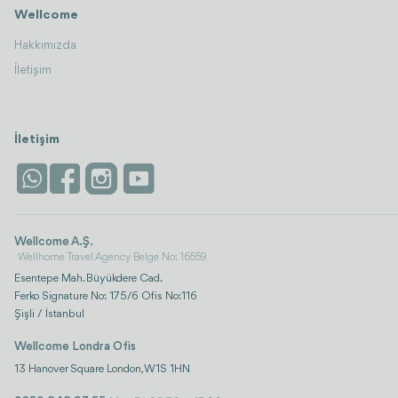
Wellcome
Hakkımızda
İletişim
İletişim
Wellcome A.Ş.
Wellhome Travel Agency Belge No: 16559
Esentepe Mah. Büyükdere Cad.
Ferko Signature No: 175/6 Ofis No:116
Şişli / İstanbul
Wellcome Londra Ofis
13 Hanover Square London, W1S 1HN