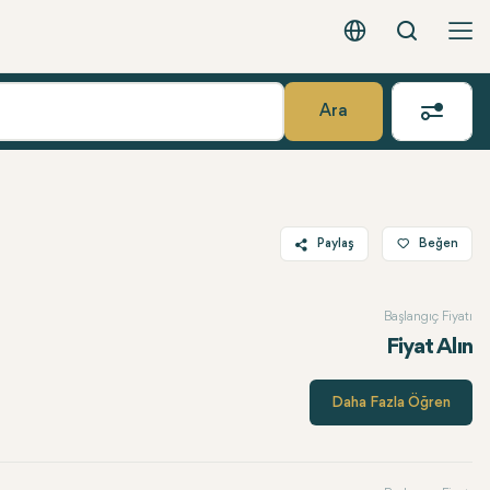
Arama
Türkçe - EUR
Ara
Paylaş
Beğen
Twitter
Başlangıç Fiyatı
Facebook
Fiyat Alın
Linkedin
WhatsApp
Daha Fazla Öğren
Telegram
E-posta