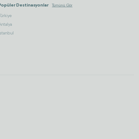
Popüler Destinasyonlar
Tümünü Gör
Türkiye
Antalya
İstanbul