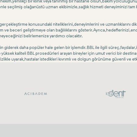
hekim, yenilikçi bir klinik veya tanınmış bir hastane olsun, bakım yolculuğu
enle seçilmiş olağanüstü uzman ekibimizle, sağlık hizmeti deneyiminizi tam b
rçekleştirme konusundaki niteliklerini, deneyimlerini ve uzmanlıklarını dikka
 ve beceri geliştirmeye olan bağlılıklarını gösterir. Ayrıca, hedeflerinizi, e
meyeceğinizi belirlemenize yardımcı olacaktır.
giderek daha popüler hale gelen bir işlemdir. BBL ile ilgili süreç, faydalar,
ile yüksek kaliteli BBL prosedürleri arayan bireyler için umut verici bir destin
ikle uyarak, hastalar istedikleri kıvrımlı ve dolgun görünüme güvenli ve etkili