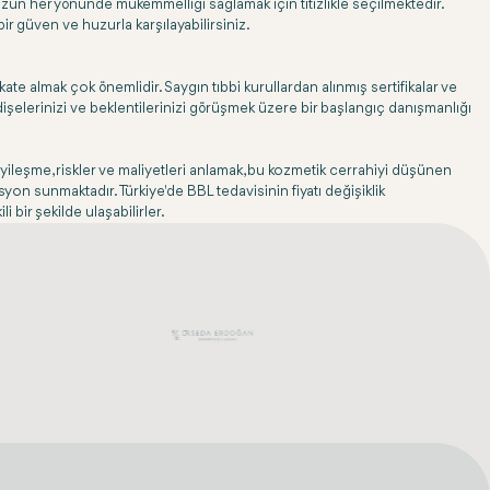
nuzun her yönünde mükemmelliği sağlamak için titizlikle seçilmektedir.
ir güven ve huzurla karşılayabilirsiniz.
te almak çok önemlidir. Saygın tıbbi kurullardan alınmış sertifikalar ve
ndişelerinizi ve beklentilerinizi görüşmek üzere bir başlangıç danışmanlığı
 iyileşme, riskler ve maliyetleri anlamak, bu kozmetik cerrahiyi düşünen
asyon sunmaktadır. Türkiye'de BBL tedavisinin fiyatı değişiklik
 bir şekilde ulaşabilirler.