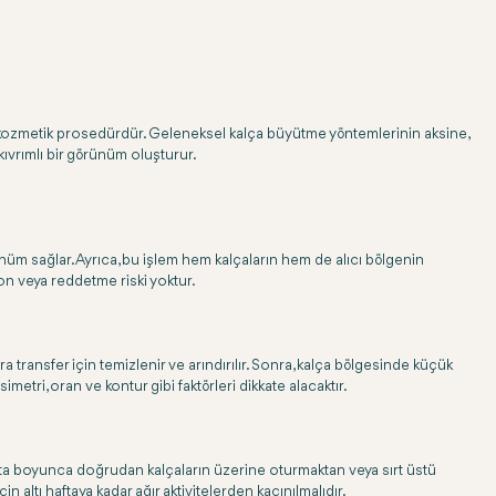
bir kozmetik prosedürdür. Geleneksel kalça büyütme yöntemlerinin aksine,
ıvrımlı bir görünüm oluşturur.
ünüm sağlar. Ayrıca, bu işlem hem kalçaların hem de alıcı bölgenin
yon veya reddetme riski yoktur.
 transfer için temizlenir ve arındırılır. Sonra, kalça bölgesinde küçük
imetri, oran ve kontur gibi faktörleri dikkate alacaktır.
 hafta boyunca doğrudan kalçaların üzerine oturmaktan veya sırt üstü
in altı haftaya kadar ağır aktivitelerden kaçınılmalıdır.