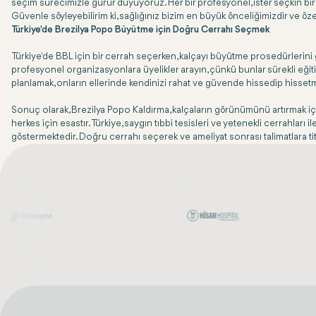
seçim sürecimizle gurur duyuyoruz. Her bir profesyonel, ister seçkin bir 
Güvenle söyleyebilirim ki, sağlığınız bizim en büyük önceliğimizdir ve öz
Türkiye'de Brezilya Popo Büyütme için Doğru Cerrahı Seçmek
Türkiye'de BBL için bir cerrah seçerken, kalçayı büyütme prosedürlerini ge
profesyonel organizasyonlara üyelikler arayın, çünkü bunlar sürekli eğitim
planlamak, onların ellerinde kendinizi rahat ve güvende hissedip hisset
Sonuç olarak, Brezilya Popo Kaldırma, kalçaların görünümünü artırmak için 
herkes için esastır. Türkiye, saygın tıbbi tesisleri ve yetenekli cerrahları 
göstermektedir. Doğru cerrahı seçerek ve ameliyat sonrası talimatlara titizl