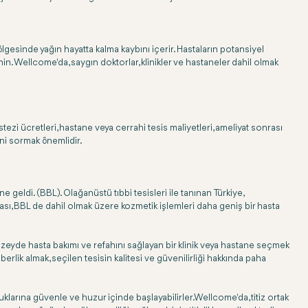
bölgesinde yağın hayatta kalma kaybını içerir. Hastaların potansiyel
in. Wellcome'da, saygın doktorlar, klinikler ve hastaneler dahil olmak
ezi ücretleri, hastane veya cerrahi tesis maliyetleri, ameliyat sonrası
ini sormak önemlidir.
geldi. (BBL). Olağanüstü tıbbi tesisleri ile tanınan Türkiye,
ı, BBL de dahil olmak üzere kozmetik işlemleri daha geniş bir hasta
düzeyde hasta bakımı ve refahını sağlayan bir klinik veya hastane seçmek
rlik almak, seçilen tesisin kalitesi ve güvenilirliği hakkında paha
luklarına güvenle ve huzur içinde başlayabilirler.Wellcome'da, titiz ortak