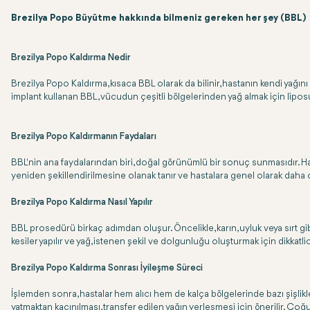
Brezilya Popo Büyütme hakkında bilmeniz gereken her şey (BBL)
Brezilya Popo Kaldırma Nedir
Brezilya Popo Kaldırma, kısaca BBL olarak da bilinir, hastanın kendi yağ
implant kullanan BBL, vücudun çeşitli bölgelerinden yağ almak için lipos
Brezilya Popo Kaldırmanın Faydaları
BBL'nin ana faydalarından biri, doğal görünümlü bir sonuç sunmasıdır. Has
yeniden şekillendirilmesine olanak tanır ve hastalara genel olarak daha or
Brezilya Popo Kaldırma Nasıl Yapılır
BBL prosedürü birkaç adımdan oluşur. Öncelikle, karın, uyluk veya sırt gib
kesiler yapılır ve yağ, istenen şekil ve dolgunluğu oluşturmak için dikkatlic
Brezilya Popo Kaldırma Sonrası İyileşme Süreci
İşlemden sonra, hastalar hem alıcı hem de kalça bölgelerinde bazı şişlikle
yatmaktan kaçınılması, transfer edilen yağın yerleşmesi için önerilir. Çoğu 