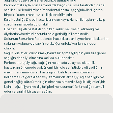
Sağlıklı Diş Etleri ve Genel Sağlık Arasındaki İlişki
Periodontal sağlık son zamanlarda birçok çalışma tarafından genel
sağlıkla ilişkilendirilmiştir. Periodontal hastalık, aşağıdakileri içeren
birçok sistemik rahatsızlıkla ilişkilendirilmiştir:
Kalp Hastalığı: Diş eti hastalıklarından kaynaklanan iltihaplanma kalp
sorunlarına katkıda bulunabilir.
Diyabet: Diş eti hastalıklarının kan şekeri seviyesini etkilediği ve
diyabetin yönetimini sorunlu hale getirdiği bilinmektedir.
Solunum Sorunları: Periodontal hastalıklardan kaynaklanan bakteriler
solunum yoluna yapışabilir ve akciğer enfeksiyonlarına neden
olabilir.
Sağlıklı diş etleri oluşturmak, harika bir ağız sağlığının yanı sıra genel
sağlığın daha iyi olmasına katkıda bulunacaktır.
Periodontoloji, iyi ağız sağlığını korumada ve ayrıca sistemik
hastalıkları önlemede çok önemli bir role sahiptir. Diş eti sağlığının
önemini anlamak, diş eti hastalığının belirti ve semptomlarını
belirlemek ve gerekli tedaviyi zamanında almak, iyi ağız sağlığını ve
genel sağlığı sürdürmek için olmazsa olmazdır. Sağlıklı diş etleri, bir
kişinin ağız hijyeni ve diş takipleri konusundaki farkındalığını temsil
eder ve sağlıklı bir yaşam sağlar.