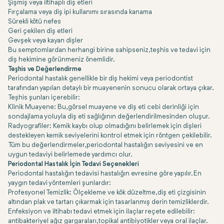
Şişmiş veya iltihaplı diş etleri
Fırçalama veya diş ipi kullanımı sırasında kanama
Sürekli kötü nefes
Geri çekilen diş etleri
Gevşek veya kayan dişler
Bu semptomlardan herhangi birine sahipseniz, teşhis ve tedavi için
diş hekimine görünmeniz önemlidir.
Teşhis ve Değerlendirme
Periodontal hastalık genellikle bir diş hekimi veya periodontist
tarafından yapılan detaylı bir muayenenin sonucu olarak ortaya çıkar.
Teşhis şunları içerebilir:
Klinik Muayene: Bu, görsel muayene ve diş eti cebi derinliği için
sondajlama yoluyla diş eti sağlığının değerlendirilmesinden oluşur.
Radyografiler: Kemik kaybı olup olmadığını belirlemek için dişleri
destekleyen kemik seviyelerini kontrol etmek için röntgen çekilebilir.
Tüm bu değerlendirmeler, periodontal hastalığın seviyesini ve en
uygun tedaviyi belirlemede yardımcı olur.
Periodontal Hastalık İçin Tedavi Seçenekleri
Periodontal hastalığın tedavisi hastalığın evresine göre yapılır. En
yaygın tedavi yöntemleri şunlardır:
Profesyonel Temizlik: Ölçekleme ve kök düzeltme, diş eti çizgisinin
altından plak ve tartarı çıkarmak için tasarlanmış derin temizliklerdir.
Enfeksiyon ve iltihabı tedavi etmek için ilaçlar reçete edilebilir:
antibakteriyel ağız gargaraları, topikal antibiyotikler veya oral ilaçlar.