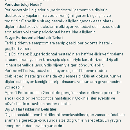
Periodontoloji Nedir?
Periodontoloji, diş etlerini, periodontal ligamenti ve dişlerin
destekleyici yapılarının alveolar kemiğini içeren bir çalışma ve
tedavidir. Genellikle birkaç hastalıkla ilgilenir, ancak esas olarak
dişlerin destekleyici dokularını etkileyen ve tedavi edilmezse ciddi
sonuçlara yol açan periodontal hastalıklarla ilgilenir.
Yaygın Periodontal Hastalık Türleri
Farklı şiddet ve semptomlara sahip çeşitli periodontal hastalık
çeşitleri vardır:
Diş Eti İltihabı: Bu, periodontal hastalığın en hafif şeklidir ve fırçalama
sırasında kanayabilen kırmızı, şiş diş etleriyle karakterizedir. Diş eti
iltihabı genellikle uygun diş hijyeniyle geri döndürülebilir.
Periodontitis: Bu, tedavi edilmeyen diş eti iltihabının neden
olabileceği hastalığın daha da kötüleşmesidir. Diş eti dokusunun ve
dişleri sabitleyen kemiğin tahrip olmasına ve bunların gevşemesine
yol açabilir.
Agresif Periodontitis: Genellikle genç insanları etkileyen çok nadir
ancak ciddi bir periodontitis hastalığıdır. Çok hızlı ilerleyebilir ve
büyük bir doku kaybına neden olabilir.
Diş Eti Hastalıklarının Belirtileri
Diş eti hastalıklarının belirtilerini tanımlayabilmek, ne zaman müdahale
aramanız gerektiği konusunda size doğru fikri verecektir. En yaygın
semptomlardan bazıları şunlardır: