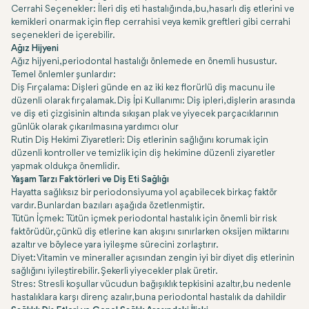
Cerrahi Seçenekler: İleri diş eti hastalığında, bu, hasarlı diş etlerini ve
kemikleri onarmak için flep cerrahisi veya kemik greftleri gibi cerrahi
seçenekleri de içerebilir.
Ağız Hijyeni
Ağız hijyeni, periodontal hastalığı önlemede en önemli husustur.
Temel önlemler şunlardır:
Diş Fırçalama: Dişleri günde en az iki kez florürlü diş macunu ile
düzenli olarak fırçalamak. Diş İpi Kullanımı: Diş ipleri, dişlerin arasında
ve diş eti çizgisinin altında sıkışan plak ve yiyecek parçacıklarının
günlük olarak çıkarılmasına yardımcı olur
Rutin Diş Hekimi Ziyaretleri: Diş etlerinin sağlığını korumak için
düzenli kontroller ve temizlik için diş hekimine düzenli ziyaretler
yapmak oldukça önemlidir.
Yaşam Tarzı Faktörleri ve Diş Eti Sağlığı
Hayatta sağlıksız bir periodonsiyuma yol açabilecek birkaç faktör
vardır. Bunlardan bazıları aşağıda özetlenmiştir.
Tütün İçmek: Tütün içmek periodontal hastalık için önemli bir risk
faktörüdür, çünkü diş etlerine kan akışını sınırlarken oksijen miktarını
azaltır ve böylece yara iyileşme sürecini zorlaştırır.
Diyet: Vitamin ve mineraller açısından zengin iyi bir diyet diş etlerinin
sağlığını iyileştirebilir. Şekerli yiyecekler plak üretir.
Stres: Stresli koşullar vücudun bağışıklık tepkisini azaltır, bu nedenle
hastalıklara karşı direnç azalır, buna periodontal hastalık da dahildir