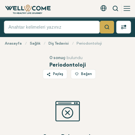
Arama
Türkçe - EUR
Hızlı
Menü
Ara
Anasayfa
Sağlık
Diş Tedavisi
Periodontoloji
0 sonuç
bulundu
Periodontoloji
Paylaş
Beğen
Twitter
Facebook
Linkedin
WhatsApp
Telegram
E-posta