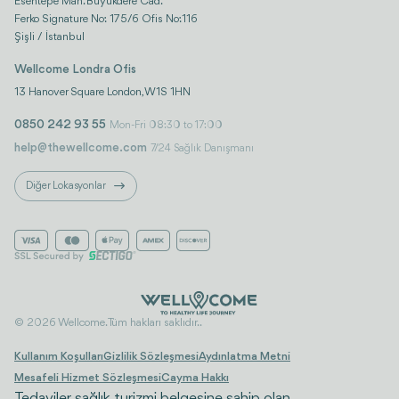
Esentepe Mah. Büyükdere Cad.
Ferko Signature No: 175/6 Ofis No:116
Şişli / İstanbul
Wellcome Londra Ofis
13 Hanover Square London, W1S 1HN
0850 242 93 55
Mon-Fri 08:30 to 17:00
help@thewellcome.com
7/24 Sağlık Danışmanı
Diğer Lokasyonlar
© 2026 Wellcome. Tüm hakları saklıdır..
Kullanım Koşulları
Gizlilik Sözleşmesi
Aydınlatma Metni
Mesafeli Hizmet Sözleşmesi
Cayma Hakkı
Tedaviler, sağlık turizmi belgesine sahip olan,