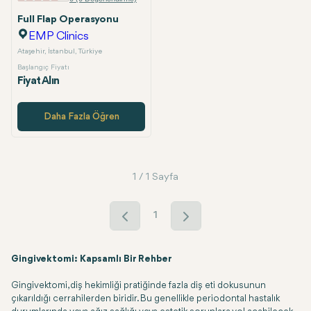
Full Flap Operasyonu
EMP Clinics
Ataşehir, İstanbul, Türkiye
Başlangıç Fiyatı
Fiyat Alın
Daha Fazla Öğren
1 / 1 Sayfa
1
Gingivektomi: Kapsamlı Bir Rehber
Gingivektomi, diş hekimliği pratiğinde fazla diş eti dokusunun
çıkarıldığı cerrahilerden biridir. Bu genellikle periodontal hastalık