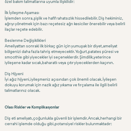
özel bakım talimatlarına uyumla ilişkilidir:
İlk İyileşme Aşaması
İşlemden sonra, şişlik ve hafif rahatsızlık hissedilebilir. Diş hekiminiz,
ağrıyı yönetmek için bazı reçetesiz ağrı kesiciler önerebilir veya belirli
ilaçlar reçete edebilir.
Beslenme Değişiklikleri
Ameliyattan sonraki ilk birkaç gün için yumuşak bir diyet, ameliyat
bölgenizi daha fazla tahriş etmeyecektir. Yoğurt, patates püresi ve
smoothie gibi yiyecekler iyi seçeneklerdir. Şimdilik, yeterince
iyileşene kadar sıcak, baharatlı veya çıtır yiyeceklerden kaçının.
Diş Hijyeni
İyi ağız hijyeni, iyileşmeniz açısından çok önemli olacak. İyileşen
dokuyu korumak için nazik ağız yıkama ve fırçalama ile ilgili belirli
talimatlarınız olacak.
Olası Riskler ve Komplikasyonlar
Diş eti ameliyatı, çoğunlukla güvenli bir işlemdir. Ancak, herhangi bir
cerrahi işlemde olduğu gibi, potansiyel riskler bulunmaktadır: