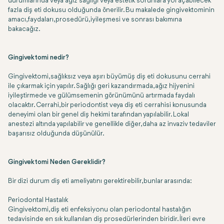
durumlarında veya ağız sağlığı veya estetik sorunlara yol açabilecek
fazla diş eti dokusu olduğunda önerilir. Bu makalede gingivektominin
amacı, faydaları, prosedürü, iyileşmesi ve sonrası bakımına
bakacağız.
Gingivektomi nedir?
Gingivektomi, sağlıksız veya aşırı büyümüş diş eti dokusunu cerrahi
ile çıkarmak için yapılır. Sağlığı geri kazandırmada, ağız hijyenini
iyileştirmede ve gülümsemenin görünümünü artırmada faydalı
olacaktır. Cerrahi, bir periodontist veya diş eti cerrahisi konusunda
deneyimi olan bir genel diş hekimi tarafından yapılabilir. Lokal
anestezi altında yapılabilir ve genellikle diğer, daha az invaziv tedaviler
başarısız olduğunda düşünülür.
Gingivektomi Neden Gereklidir?
Bir dizi durum diş eti ameliyatını gerektirebilir, bunlar arasında:
Periodontal Hastalık
Gingivektomi, diş eti enfeksiyonu olan periodontal hastalığın
tedavisinde en sık kullanılan diş prosedürlerinden biridir. İleri evre