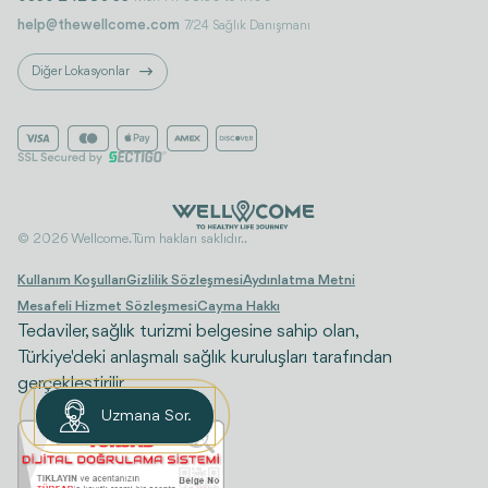
help@thewellcome.com
7/24 Sağlık Danışmanı
Diğer Lokasyonlar
© 2026 Wellcome. Tüm hakları saklıdır..
Kullanım Koşulları
Gizlilik Sözleşmesi
Aydınlatma Metni
Mesafeli Hizmet Sözleşmesi
Cayma Hakkı
Tedaviler, sağlık turizmi belgesine sahip olan,
Türkiye'deki anlaşmalı sağlık kuruluşları tarafından
gerçekleştirilir.
Uzmana Sor.