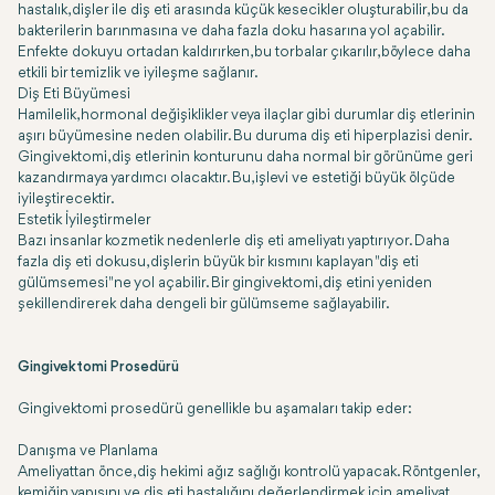
hastalık, dişler ile diş eti arasında küçük kesecikler oluşturabilir, bu da
bakterilerin barınmasına ve daha fazla doku hasarına yol açabilir.
Enfekte dokuyu ortadan kaldırırken, bu torbalar çıkarılır, böylece daha
etkili bir temizlik ve iyileşme sağlanır.
Diş Eti Büyümesi
Hamilelik, hormonal değişiklikler veya ilaçlar gibi durumlar diş etlerinin
aşırı büyümesine neden olabilir. Bu duruma diş eti hiperplazisi denir.
Gingivektomi, diş etlerinin konturunu daha normal bir görünüme geri
kazandırmaya yardımcı olacaktır. Bu, işlevi ve estetiği büyük ölçüde
iyileştirecektir.
Estetik İyileştirmeler
Bazı insanlar kozmetik nedenlerle diş eti ameliyatı yaptırıyor. Daha
fazla diş eti dokusu, dişlerin büyük bir kısmını kaplayan "diş eti
gülümsemesi"ne yol açabilir. Bir gingivektomi, diş etini yeniden
şekillendirerek daha dengeli bir gülümseme sağlayabilir.
Gingivektomi Prosedürü
Gingivektomi prosedürü genellikle bu aşamaları takip eder:
Danışma ve Planlama
Ameliyattan önce, diş hekimi ağız sağlığı kontrolü yapacak. Röntgenler,
kemiğin yapısını ve diş eti hastalığını değerlendirmek için ameliyat