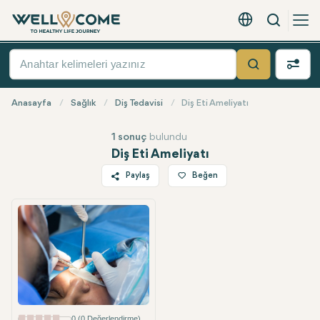
Arama
Türkçe - EUR
Hızlı
Menü
Ara
Anasayfa
Sağlık
Diş Tedavisi
Diş Eti Ameliyatı
1 sonuç
bulundu
Diş Eti Ameliyatı
Paylaş
Beğen
Twitter
Facebook
Linkedin
WhatsApp
Telegram
E-posta
0 (0 Değerlendirme)