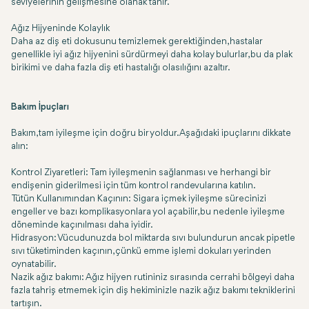
seviyelerinin gelişmesine olanak tanır.
Ağız Hijyeninde Kolaylık
Daha az diş eti dokusunu temizlemek gerektiğinden, hastalar
genellikle iyi ağız hijyenini sürdürmeyi daha kolay bulurlar, bu da plak
birikimi ve daha fazla diş eti hastalığı olasılığını azaltır.
Bakım İpuçları
Bakım, tam iyileşme için doğru bir yoldur. Aşağıdaki ipuçlarını dikkate
alın:
Kontrol Ziyaretleri:
Tam iyileşmenin sağlanması ve herhangi bir
endişenin giderilmesi için tüm kontrol randevularına katılın.
Tütün Kullanımından Kaçının:
Sigara içmek iyileşme sürecinizi
engeller ve bazı komplikasyonlara yol açabilir, bu nedenle iyileşme
döneminde kaçınılması daha iyidir.
Hidrasyon:
Vücudunuzda bol miktarda sıvı bulundurun ancak pipetle
sıvı tüketiminden kaçının, çünkü emme işlemi dokuları yerinden
oynatabilir.
Nazik ağız bakımı:
Ağız hijyen rutininiz sırasında cerrahi bölgeyi daha
fazla tahriş etmemek için diş hekiminizle nazik ağız bakımı tekniklerini
tartışın.