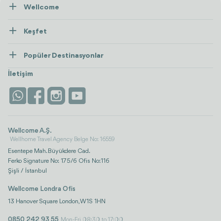
Wellcome
Hakkımızda
Keşfet
İletişim
Tedaviler
Popüler Destinasyonlar
Wellness
Tümünü Gör
Türkiye
Konaklama
İletişim
Antalya
Life Platform
İstanbul
Wellcome A.Ş.
Wellhome Travel Agency Belge No: 16559
Esentepe Mah. Büyükdere Cad.
Ferko Signature No: 175/6 Ofis No:116
Şişli / İstanbul
Wellcome Londra Ofis
13 Hanover Square London, W1S 1HN
0850 242 93 55
Mon-Fri 08:30 to 17:00