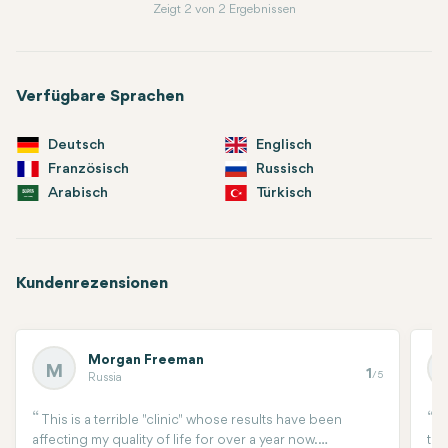
Zeigt 2 von 2 Ergebnissen
Verfügbare Sprachen
Deutsch
Englisch
Französisch
Russisch
Arabisch
Türkisch
Kundenrezensionen
Morgan Freeman
M
1
/5
Russia
This is a terrible "clinic" whose results have been
I
affecting my quality of life for over a year now.
thi