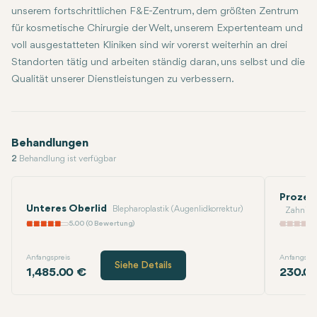
unserem fortschrittlichen F&E-Zentrum, dem größten Zentrum
für kosmetische Chirurgie der Welt, unserem Expertenteam und
voll ausgestatteten Kliniken sind wir vorerst weiterhin an drei
Standorten tätig und arbeiten ständig daran, uns selbst und die
Qualität unserer Dienstleistungen zu verbessern.
Behandlungen
2
Behandlung ist verfügbar
Prozes
Unteres Oberlid
Blepharoplastik (Augenlidkorrektur)
Zahnimp
5.00 (0 Bewertung)
Anfangspreis
Anfangspre
Siehe Details
1,485.00 €
230.0