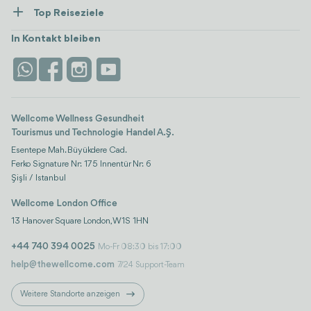
Ressourcen und Richtlinien
Top Reiseziele
Wellness
Alle anzeigen
Karriere
Türkei
Unterkünfte
In Kontakt bleiben
Vertrauen & Sicherheit
Antalya
Attraktionen
Kontaktieren Sie uns
Istanbul
Bewertungen
Life-Plattform
Wellcome Wellness Gesundheit
Tourismus und Technologie Handel A.Ş.
Esentepe Mah. Büyükdere Cad.
Ferko Signature Nr: 175 Innentür Nr: 6
Şişli / Istanbul
Wellcome London Office
13 Hanover Square London, W1S 1HN
+44 740 394 0025
Mo-Fr 08:30 bis 17:00
help@thewellcome.com
7/24 Support-Team
Weitere Standorte anzeigen