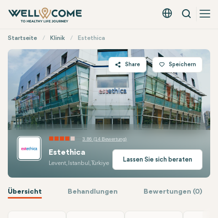
Suche
Deutsch - EUR
Quick
Startseite
Klinik
Estethica
Menü
Share
Speichern
Twitter
Facebook
Linkedin
WhatsApp
3.86 (14 Bewertung)
Telegram
Estethica
E-mail
Lassen Sie sich beraten
Levent, Istanbul, Türkiye
Übersicht
Behandlungen
Bewertungen (0)