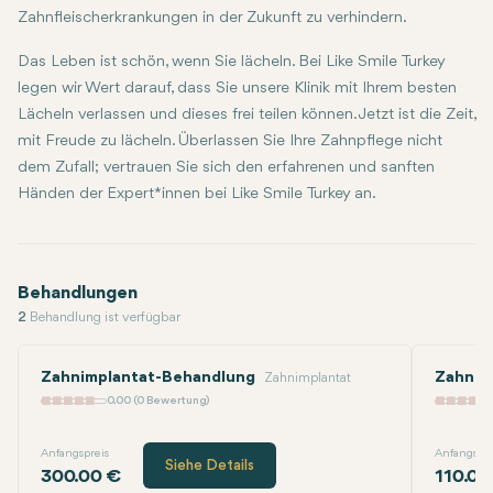
Zahnfleischerkrankungen in der Zukunft zu verhindern.
Das Leben ist schön, wenn Sie lächeln. Bei Like Smile Turkey
legen wir Wert darauf, dass Sie unsere Klinik mit Ihrem besten
Lächeln verlassen und dieses frei teilen können. Jetzt ist die Zeit,
mit Freude zu lächeln. Überlassen Sie Ihre Zahnpflege nicht
dem Zufall; vertrauen Sie sich den erfahrenen und sanften
Händen der Expert*innen bei Like Smile Turkey an.
Behandlungen
2
Behandlung ist verfügbar
Zahnimplantat-Behandlung
Zahnkr
Zahnimplantat
0.00 (0 Bewertung)
Anfangspreis
Anfangspre
Siehe Details
300.00 €
110.00