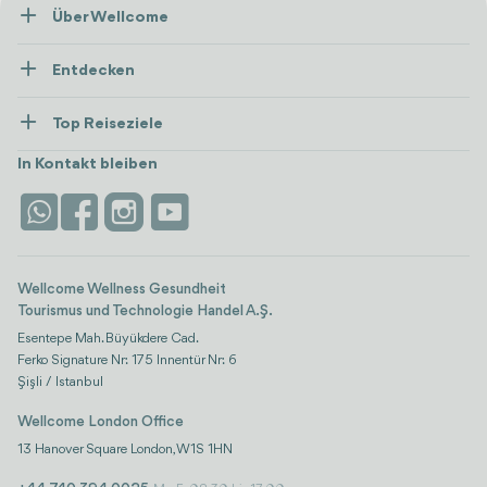
Über Wellcome
Über Uns
Entdecken
Presse
Gesundheitsversorgung
Ressourcen und Richtlinien
Top Reiseziele
Wellness
Alle anzeigen
Karriere
Türkei
Unterkünfte
In Kontakt bleiben
Vertrauen & Sicherheit
Antalya
Attraktionen
Kontaktieren Sie uns
Istanbul
Bewertungen
Life-Plattform
Wellcome Wellness Gesundheit
Tourismus und Technologie Handel A.Ş.
Esentepe Mah. Büyükdere Cad.
Ferko Signature Nr: 175 Innentür Nr: 6
Şişli / Istanbul
Wellcome London Office
13 Hanover Square London, W1S 1HN