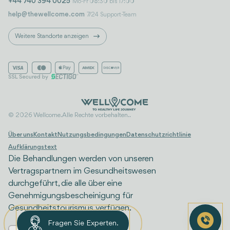
+44 740 394 0025
Mo-Fr 08:30 bis 17:00
help@thewellcome.com
7/24 Support-Team
Weitere Standorte anzeigen
© 2026 Wellcome. Alle Rechte vorbehalten..
Über uns
Kontakt
Nutzungsbedingungen
Datenschutzrichtlinie
Aufklärungstext
Die Behandlungen werden von unseren
Vertragspartnern im Gesundheitswesen
durchgeführt, die alle über eine
Genehmigungsbescheinigung für
Gesundheitstourismus verfügen.
Fragen Sie Experten.