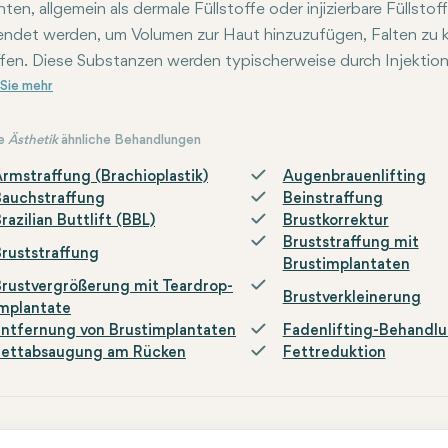
nten, allgemein als dermale Füllstoffe oder injizierbare Füllsto
ndet werden, um Volumen zur Haut hinzuzufügen, Falten zu ko
fen. Diese Substanzen werden typischerweise durch Injektion 
chen der Haut zu bieten. Dermale Füllstoffe können verschie
ethylmethacrylat und andere enthalten. Jedes Füllmaterial h
e bevorzugt werden. Funktional können Füllstoffe für folge
e
Ästhetik
ähnliche Behandlungen
ndet, um Falten zu reduzieren, insbesondere in Bereichen wie N
rmstraffung (Brachioplastik)
Augenbrauenlifting
n. Volumenhinzufügung: Wird verwendet, um Volumenverlust 
Bauchstraffung
Beinstraffung
gleichen und Gesichtskonturen neu zu formen. Lippenvergrö
razilian Buttlift (BBL)
Brustkorrektur
en, Lippenlinien zu korrigieren oder Lippenkonturen zu verbes
Bruststraffung mit
ruststraffung
Brustimplantaten
gierende Wirkung auf Aknenarben, tiefe Depressionen oder an
rustvergrößerung mit Teardrop-
Brustverkleinerung
mplantate
ntfernung von Brustimplantaten
Fadenlifting-Behandl
Fettabsaugung am Rücken
Fettreduktion