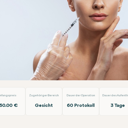
ng
Dr. Tolga Temel
nfangspreis
Zugehöriger Bereich
Dauer der Operation
Dauer des Aufenth
50.00 €
Gesicht
60 Protokoll
3 Tage