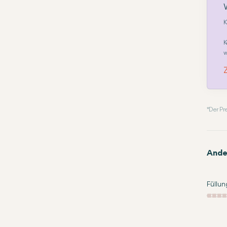
K
K
w
* Der P
Ande
Füllun