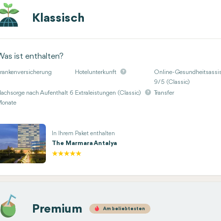
Klassisch
Was ist enthalten?
rankenversicherung
Hotelunterkunft
Online-Gesundheitsassis
9/5 (Classic)
achsorge nach Aufenthalt 6
Extraleistungen (Classic)
Transfer
onate
In Ihrem Paket enthalten
The Marmara Antalya
Premium
Am beliebtesten