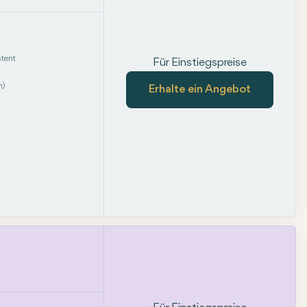
tent
Für Einstiegspreise
m)
Erhalte ein Angebot