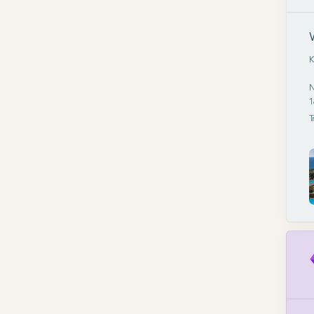
K
N
1
T