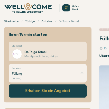
Quick
Menü
Startseite
Türkiye
Antalya
Dr. Tolga Temel
Ihren Termin starten
Fül
Standort
Dr.
Dr. Tolga Temel
Übers
Muratpaşa, Antalya, Türkiye
Service
Füllung
Füllung
Erhalten Sie ein Angebot