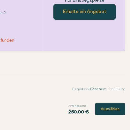
Für Einstiegspreise
Erhalte ein Angebot
lt 2
efunden!
Es gibt ein
1 Zentrum
für Füllung
Anfangspreis
Auswählen
250.00 €