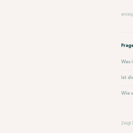
anzeig
Frag
Was i
Ist d
Wie v
Zeigt 