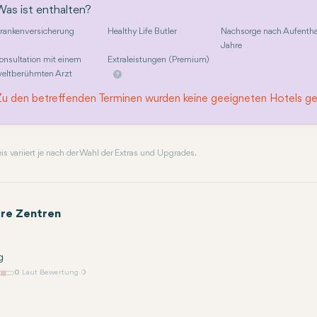
Was ist enthalten?
rankenversicherung
Healthy Life Butler
Nachsorge nach Aufentha
Jahre
onsultation mit einem
Extraleistungen (Premium)
eltberühmten Arzt
Zu den betreffenden Terminen wurden keine geeigneten Hotels g
reis variiert je nach der Wahl der Extras und Upgrades.
re Zentren
g
0
Laut Bewertung 0