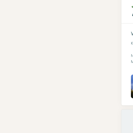
K
N
M