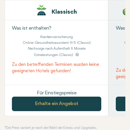
Klassisch
Was ist enthalten?
Was is
Krankenversicherung
Online-Gesundheitsassistent 9/5 (Classic)
Onl
Nachsorge nach Aufenthalt 6 Monate
Kon
Extraleistungen (Classic)
Zu den betreffenden Terminen wurden keine
Zu den
geeigneten Hotels gefunden!
geeign
Für Einstiegspreise
Erhalte ein Angebot
* Der Preis variiert je nach der Wahl der Extras und Upgrades.