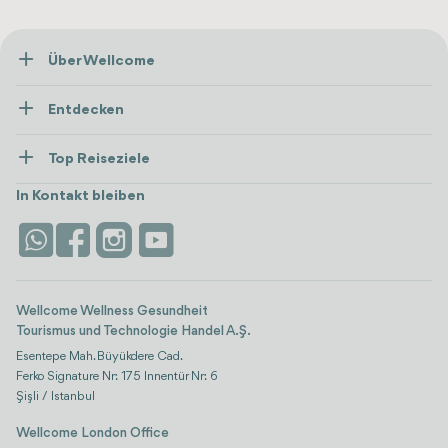
Über Wellcome
Über Uns
Entdecken
Presse
Gesundheitsversorgung
Ressourcen und Richtlinien
Top Reiseziele
Wellness
Alle anzeigen
Karriere
Türkei
Unterkünfte
In Kontakt bleiben
Vertrauen & Sicherheit
Antalya
Attraktionen
Kontaktieren Sie uns
Istanbul
Bewertungen
Life-Plattform
Wellcome Wellness Gesundheit
Tourismus und Technologie Handel A.Ş.
Esentepe Mah. Büyükdere Cad.
Ferko Signature Nr: 175 Innentür Nr: 6
Şişli / Istanbul
Wellcome London Office