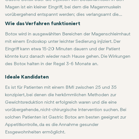
Magen ist ein kleiner Eingriff, bei dem die Magenmuskeln
vorübergehend entspannt werden; dies verlangsamt die
Verdauung und ermöglicht es den Patienten, länger satt zu
Wie das Verfahren funktioniert
bleiben und den Appetit zu reduzieren. Es ist eine nicht-
Botox wird in ausgewählten Bereichen der Magenschleimhaut
chirurgische Methode, um beim Abnehmen zu helfen.
mit einem Endoskop unter leichter Sedierung injiziert. Der
Eingriff kann etwa 15-20 Minuten dauern und der Patient
könnte kurz danach wieder nach Hause gehen. Die Wirkungen
des Botox halten in der Regel 3-6 Monate an.
Ideale Kandidaten
Es ist für Patienten mit einem BMI zwischen 25 und 35
konzipiert, bei denen die herkömmlichen Methoden zur
Gewichtsreduktion nicht erfolgreich waren und die eine
vorübergehende, nicht-chirurgische Intervention suchen. Bei
solchen Patienten ist Gastric Botox am besten geeignet zur
Appetitkontrolle, da es die Annahme gesunder
Essgewohnheiten ermöglicht.