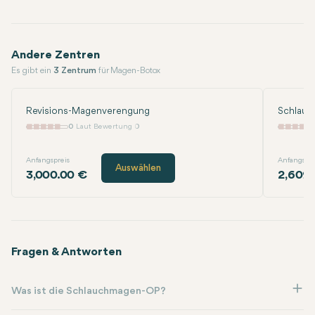
Andere Zentren
Es gibt ein
3 Zentrum
für Magen-Botox
Revisions-Magenverengung
Schlau
0
Laut Bewertung 0
Anfangspreis
Anfangspre
Auswählen
3,000.00 €
2,609.
Fragen & Antworten
Was ist die Schlauchmagen-OP?