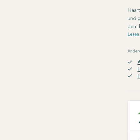
Haart
und g
dem R
betro
Ander
H
H