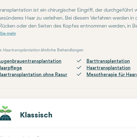
ransplantation ist ein chirurgischer Eingriff, der durchgeführt 
esünderes Haar zu verleihen. Bei diesem Verfahren werden in der
ücken oder den Seiten des Kopfes entnommen werden, in Ber
ffen sind.
e
Haartransplantation
ähnliche Behandlungen
Augenbrauentransplantation
Barttransplantation
aarpflege
Haartransplantation
aartransplantation ohne Rasur
Mesotherapie für Haar
Klassisch