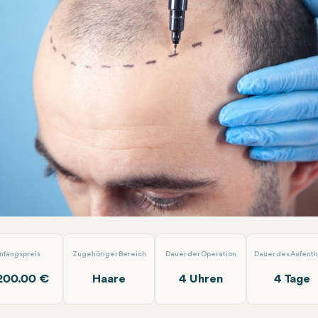
ransplantation
Dr. Tolga Temel
nfangspreis
Zugehöriger Bereich
Dauer der Operation
Dauer des Aufenth
200.00 €
Haare
4 Uhren
4 Tage