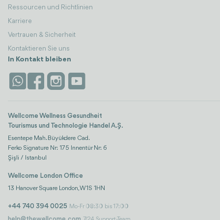
Ressourcen und Richtlinien
Karriere
Vertrauen & Sicherheit
Kontaktieren Sie uns
In Kontakt bleiben
Wellcome Wellness Gesundheit
Tourismus und Technologie Handel A.Ş.
Esentepe Mah. Büyükdere Cad.
Ferko Signature Nr: 175 Innentür Nr: 6
Şişli / Istanbul
Wellcome London Office
13 Hanover Square London, W1S 1HN
+44 740 394 0025
Mo-Fr 08:30 bis 17:00
help@thewellcome.com
7/24 Support-Team