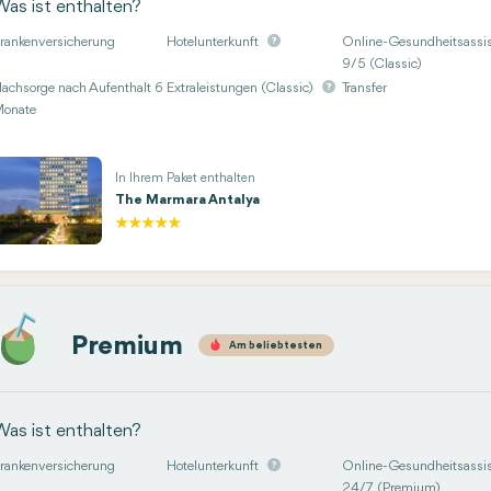
Was ist enthalten?
rankenversicherung
Hotelunterkunft
Online-Gesundheitsassis
9/5 (Classic)
achsorge nach Aufenthalt 6
Extraleistungen (Classic)
Transfer
onate
In Ihrem Paket enthalten
The Marmara Antalya
Premium
Am beliebtesten
Was ist enthalten?
rankenversicherung
Hotelunterkunft
Online-Gesundheitsassis
24/7 (Premium)