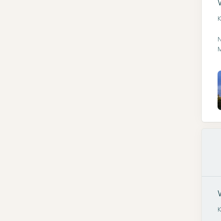
K
N
M
K