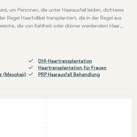
wird, um Personen, die unter Haarausfall leiden, dichteres
 Regel Haarfollikel transplantiert, die in der Regel aus
eiche, die von Kahlheit oder dünner werdendem Haar
DHI-Haartransplantation
Haartransplantation für Frauen
e (Mesohair)
PRP Haarausfall Behandlung