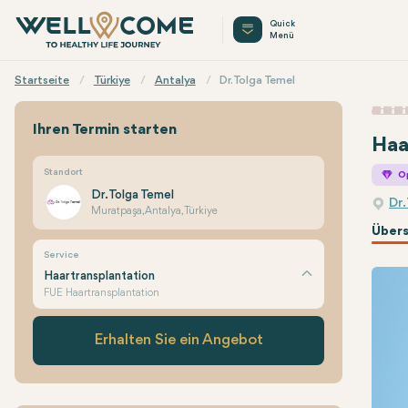
Quick
Menü
Startseite
Türkiye
Antalya
Dr. Tolga Temel
Ihren Termin starten
Haa
Standort
O
Dr. Tolga Temel
Dr.
Muratpaşa, Antalya, Türkiye
Übers
Service
Haartransplantation
FUE Haartransplantation
Erhalten Sie ein Angebot