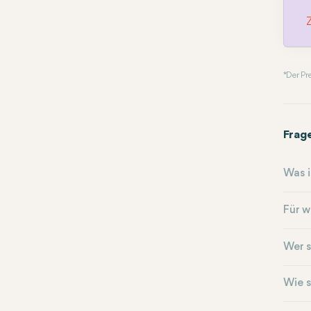
* Der P
Frag
Was i
Für w
Wer s
Wie s