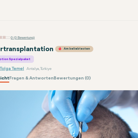
0 (0 Bewertung)
rtransplantation
Am beliebtesten
ption Spezialpaket
 Tolga Temel
Antalya, Türkiye
icht
Fragen & Antworten
Bewertungen (0)