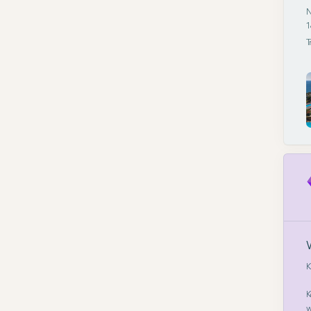
N
1
T
K
K
w