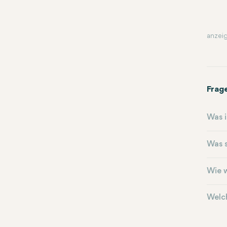
anzeig
Frag
Was 
Was 
Wie 
Welc