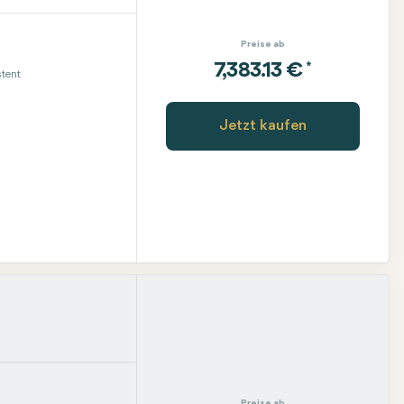
Preise ab
*
7,383.13 €
tent
Jetzt kaufen
Preise ab