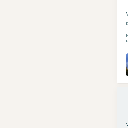
K
N
M