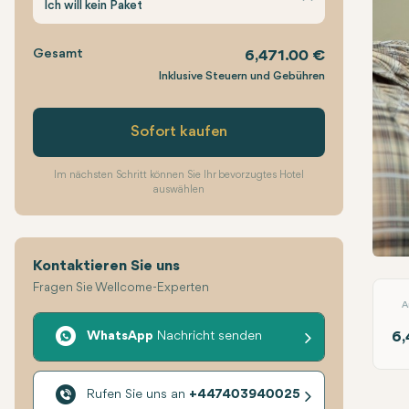
Ich will kein Paket
Gesamt
6,471.00 €
Inklusive Steuern und Gebühren
Sofort kaufen
Im nächsten Schritt können Sie Ihr bevorzugtes Hotel
auswählen
Kontaktieren Sie uns
Trabe
Fragen Sie Wellcome-Experten
A
WhatsApp
Nachricht senden
6,
Rufen Sie uns an
+447403940025