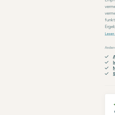
Empfe
verme
verme
funkt
Ergeb
Ander
A
I