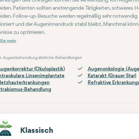
hlungen des Chirurgen können die Verwendung von Augentro
iden. Patienten sollten anstrengende Tätigkeiten, schweres H
iden. Follow-up-Besuche werden regelmäßig sehr notwendig se
ioniert und der Augeninnendruck stabil bleibt. Manchmal könne
nisse zu optimieren.
e
Augenbehandlung
ähnliche Behandlungen
ugenkorrektur (Okuloplastik)
Augenonkologie (Aug
ntraokulare Linsenimplantate
Katarakt (Grauer Star)
Netzhauterkrankungen
Refraktive Erkrankung
Strabismus-Behandlung
Klassisch