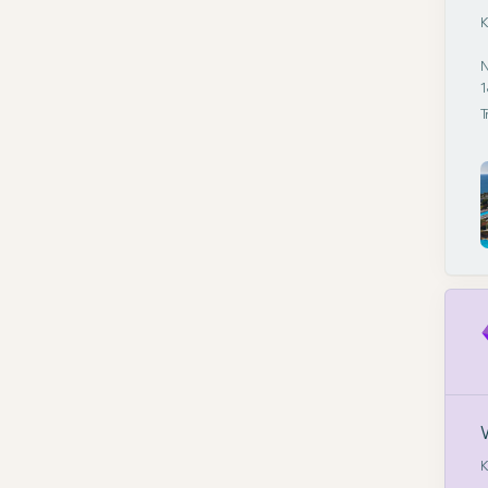
K
N
1
T
K