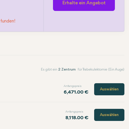
Erhalte ein Angebot
efunden!
Es gibt ein
2 Zentrum
für Trabekulektomie (Ein Auge)
Anfangspreis
Auswählen
6,471.00 €
Anfangspreis
Auswählen
8,118.00 €