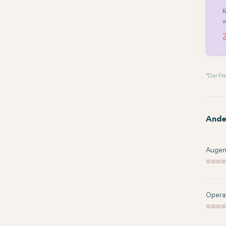
K
w
* Der P
Ande
Augen
Operat