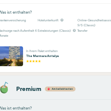
Was ist enthalten?
rankenversicherung
Hotelunterkunft
Online-Gesundheitsassis
9/5 (Classic)
achsorge nach Aufenthalt 6
Extraleistungen (Classic)
Transfer
onate
In Ihrem Paket enthalten
The Marmara Antalya
Premium
Am beliebtesten
Was ist enthalten?