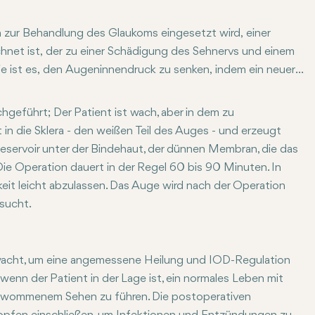
nen zur Behandlung des Glaukoms eingesetzt wird, einer
net ist, der zu einer Schädigung des Sehnervs und einem
ie ist es, den Augeninnendruck zu senken, indem ein neuer
n kann. Dieses Verfahren wird im Allgemeinen in Fällen
oder Lasertherapie ausprobiert wurden und eine weitere
hgeführt; Der Patient ist wach, aber in dem zu
t eine weitere Schädigung des Sehnervs, indem sie für eine
in die Sklera - den weißen Teil des Auges - und erzeugt
Reservoir unter der Bindehaut, der dünnen Membran, die das
Die Operation dauert in der Regel 60 bis 90 Minuten. In
ssigkeit leicht abzulassen. Das Auge wird nach der Operation
sucht.
wacht, um eine angemessene Heilung und IOD-Regulation
enn der Patient in der Lage ist, ein normales Leben mit
hwommenem Sehen zu führen. Die postoperativen