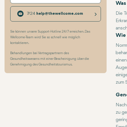
Was 
Die T
7/24
help@thewellcome.com
Erkra
ansch
Sie können unsere Support-Hotline 24/7 erreichen. Das
Wie 
Weg g
Wellcome-Team wird Sie so schnell wie möglich
empfo
kontaktieren.
Norma
Druck
behan
Behandlungen bei Vertragspartnern des
besse
Gesundheitswesens mit einer Bescheinigung über die
einen
Genehmigung des Gesundheitstourismus.
Auge 
einig
zum S
Gen
Nach 
zu ge
gerin