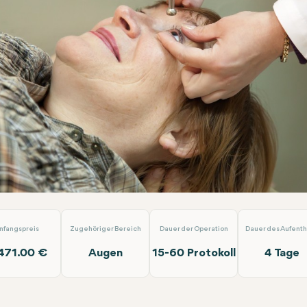
kulektomie (Ein Auge)
Dünyagöz Hastaneler Grubu Antalya
nfangspreis
Zugehöriger Bereich
Dauer der Operation
Dauer des Aufenth
471.00 €
Augen
15-60 Protokoll
4 Tage