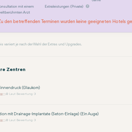
Jahre
onsultation mit einem
Extraleistungen (Private)
eltberühmten Arzt
Zu den betreffenden Terminen wurden keine geeigneten Hotels g
reis variiert je nach der Wahl der Extras und Upgrades.
re Zentren
innendruck (Glaukom)
0
Laut Bewertung 0
ion mit Drainage-Implantate (Seton-Einlage) (Ein Auge)
0
Laut Bewertung 0