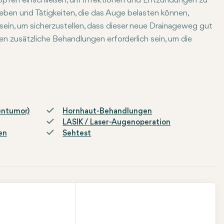
pfen einschließen, um Infektionen und Entzündungen zu
eben und Tätigkeiten, die das Auge belasten können,
in, um sicherzustellen, dass dieser neue Drainageweg gut
n zusätzliche Behandlungen erforderlich sein, um die
entumor)
Hornhaut-Behandlungen
LASIK / Laser-Augenoperation
en
Sehtest