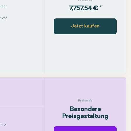
tent
*
7,757.54 €
 vor
Jetzt kaufen
Preise ab
Besondere
Preisgestaltung
lt 2