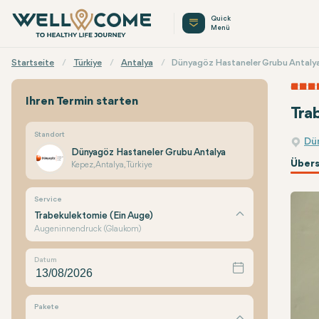
Quick
Menü
Startseite
Türkiye
Antalya
Dünyagöz Hastaneler Grubu Antaly
Ihren Termin starten
Tra
Standort
Dü
Dünyagöz Hastaneler Grubu Antalya
Übers
Kepez, Antalya, Türkiye
Service
Trabekulektomie (Ein Auge)
Augeninnendruck (Glaukom)
Datum
Pakete