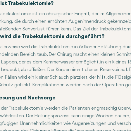
ist Trabekulektomie?
rabekulektomie ist ein chirurgischer Eingriff, der im Allgemei
nkung, die durch einen erhöhten Augeninnendruck gekennzeich
ließenden Sehverlust führen kann. Das Ziel der Trabekulektom
wird die Trabekulektomie durchgeführt?
eschaffen wird, über den Kammerwasser aus dem Auge abfließe
hlen, in denen alle anderen Behandlungen mit Medikamenten 
lerweise wird die Trabekulektomie in örtlicher Betäubung durc
kontrolle nicht erfolgreich ist. Die Trabekulektomie verhinder
delnden Bereich taub. Der Chirurg macht einen kleinen Schnitt 
re Flüssigkeitsdrainage sorgt und so das Sehvermögen erhält.
 Lappen, der es dem Kammerwasser ermöglicht, in ein kleines 
bedeckt, abzufließen. Der Körper nimmt dieses Reservoir auf. 
en Fällen wird ein kleiner Schlauch platziert, der hilft, die Flü
chutz geflickt. Komplikationen werden nach der Operation ge
esung und Nachsorge
der Trabekulektomie werden die Patienten engmaschig über
währleisten. Der Heilungsprozess kann einige Wochen dauern, w
gfügigen Unannehmlichkeiten wie Augenreizungen und versc