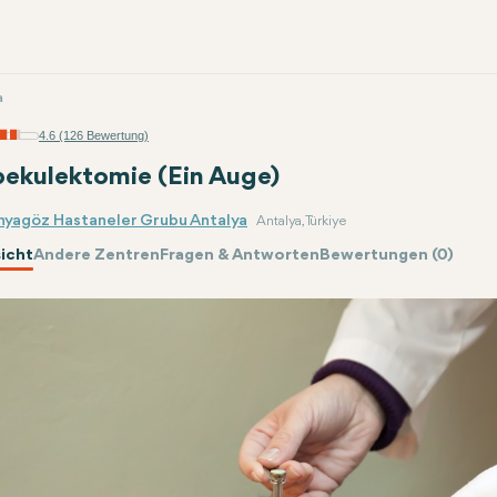
a
4.6 (126 Bewertung)
bekulektomie (Ein Auge)
nyagöz Hastaneler Grubu Antalya
Antalya, Türkiye
icht
Andere Zentren
Fragen & Antworten
Bewertungen (0)