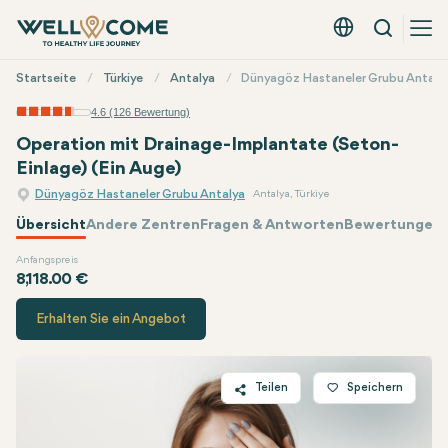
Suche
Deutsch - EUR
Quick
Startseite
Türkiye
Antalya
Dünyagöz Hastaneler Grubu Antaly
Menü
4.6 (126 Bewertung)
Operation mit Drainage-Implantate (Seton-
Einlage) (Ein Auge)
Dünyagöz Hastaneler Grubu Antalya
Antalya, Türkiye
Übersicht
Andere Zentren
Fragen & Antworten
Bewertungen 
Anfangspreis
Dünyagöz
Preis
8,118.00 €
Erhalten Sie ein Angebot
Teilen
Speichern
Twitter