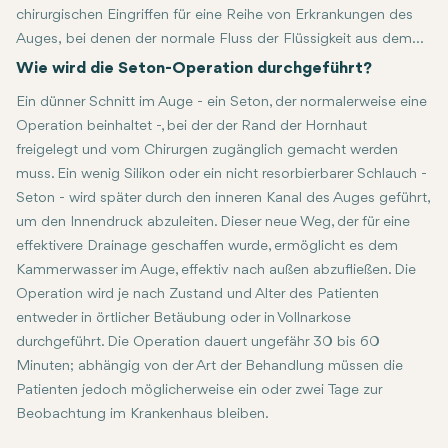
chirurgischen Eingriffen für eine Reihe von Erkrankungen des
Auges, bei denen der normale Fluss der Flüssigkeit aus dem
Auge beeinträchtigt ist. Bei einem Seton-Verfahren wird
Wie wird die Seton-Operation durchgeführt?
insbesondere ein kleiner Schlauch oder eine kleine Vorrichtung
Ein dünner Schnitt im Auge - ein Seton, der normalerweise eine
- "Seton" genannt - in das Auge eingeführt, um den
Operation beinhaltet -, bei der der Rand der Hornhaut
Flüssigkeitsfluss zu verbessern. Es ist besonders hilfreich bei
freigelegt und vom Chirurgen zugänglich gemacht werden
fortgeschrittenem oder resistentem Glaukom, das auf alle
muss. Ein wenig Silikon oder ein nicht resorbierbarer Schlauch -
anderen Behandlungsformen unzureichend angesprochen hat.
Seton - wird später durch den inneren Kanal des Auges geführt,
Das Seton senkt den Augeninnendruck, indem es einen
um den Innendruck abzuleiten. Dieser neue Weg, der für eine
alternativen Weg für die Drainage schafft, wodurch die
effektivere Drainage geschaffen wurde, ermöglicht es dem
Wahrscheinlichkeit eines Sehverlusts und anderer Symptome
Kammerwasser im Auge, effektiv nach außen abzufließen. Die
im Zusammenhang mit erhöhtem Augeninnendruck minimiert
Operation wird je nach Zustand und Alter des Patienten
wird.
entweder in örtlicher Betäubung oder in Vollnarkose
durchgeführt. Die Operation dauert ungefähr 30 bis 60
Minuten; abhängig von der Art der Behandlung müssen die
Patienten jedoch möglicherweise ein oder zwei Tage zur
Beobachtung im Krankenhaus bleiben.