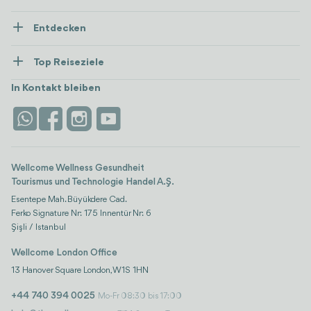
Über Uns
Entdecken
Presse
Gesundheitsversorgung
Ressourcen und Richtlinien
Top Reiseziele
Wellness
Alle anzeigen
Karriere
Türkei
Unterkünfte
In Kontakt bleiben
Vertrauen & Sicherheit
Antalya
Attraktionen
Kontaktieren Sie uns
Istanbul
Bewertungen
Life-Plattform
Wellcome Wellness Gesundheit
Tourismus und Technologie Handel A.Ş.
Esentepe Mah. Büyükdere Cad.
Ferko Signature Nr: 175 Innentür Nr: 6
Şişli / Istanbul
Wellcome London Office
13 Hanover Square London, W1S 1HN
+44 740 394 0025
Mo-Fr 08:30 bis 17:00