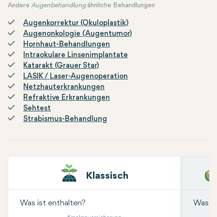
Andere
Augenbehandlung
ähnliche Behandlungen
Augenkorrektur (Okuloplastik)
Augenonkologie (Augentumor)
Hornhaut-Behandlungen
Intraokulare Linsenimplantate
Katarakt (Grauer Star)
LASIK / Laser-Augenoperation
Netzhauterkrankungen
Refraktive Erkrankungen
Sehtest
Strabismus-Behandlung
Klassisch
Was ist enthalten?
Was is