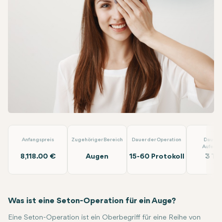
Facebook
Linkedin
WhatsApp
Telegram
E-Mail
Operation mit Drainage-Implantate (Seton-Einlage) (Ein Au
Anfangspreis
Zugehöriger Bereich
Dauer der Operation
Dauer 
Aufenth
8,118.00 €
Augen
15-60 Protokoll
3 Ta
Was ist eine Seton-Operation für ein Auge?
Eine Seton-Operation ist ein Oberbegriff für eine Reihe von