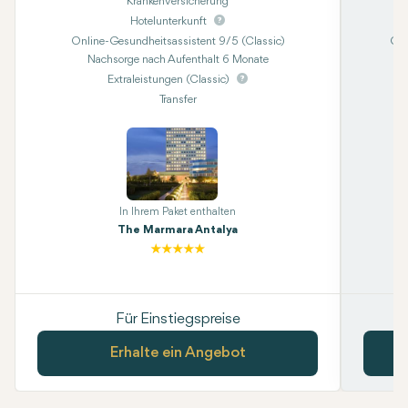
Krankenversicherung
Hotelunterkunft
Online-Gesundheitsassistent 9/5 (Classic)
Onl
Nachsorge nach Aufenthalt 6 Monate
Extraleistungen (Classic)
Transfer
Kon
In Ihrem Paket enthalten
The Marmara Antalya
Für Einstiegspreise
Erhalte ein Angebot