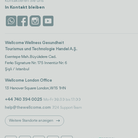
Kontaktieren Sie uns
In Kontakt bleiben
Wellcome Wellness Gesundheit
Tourismus und Technologie Handel A.Ş.
Esentepe Mah. Büyükdere Cad.
Ferko Signature Nr: 175 Innentür Nr: 6
Şişli / Istanbul
Wellcome London Office
13 Hanover Square London, W1S 1HN
+44 740 394 0025
Mo-Fr 08:30 bis 17:00
help@thewellcome.com
7/24 Support-Team
Weitere Standorte anzeigen