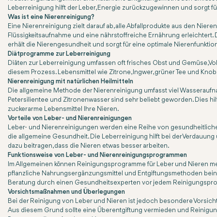
Leberreinigung hilft der Leber, Energie zurückzugewinnen und sorgt 
Was ist eine Nierenreinigung?
Eine Nierenreinigung zielt darauf ab, alle Abfallprodukte aus den Nier
Flüssigkeitsaufnahme und eine nährstoffreiche Ernährung erleichtert. D
erhält die Nierengesundheit und sorgt für eine optimale Nierenfunktio
Diätprogramme zur Leberreinigung
Diäten zur Leberreinigung umfassen oft frisches Obst und Gemüse, Voll
diesem Prozess. Lebensmittel wie Zitrone, Ingwer, grüner Tee und Knobl
Nierenreinigung mit natürlichen Heilmitteln
Die allgemeine Methode der Nierenreinigung umfasst viel Wasseraufna
Petersilientee und Zitronenwasser sind sehr beliebt geworden. Dies hilft
zuckerarme Lebensmittel Ihre Nieren.
Vorteile von Leber- und Nierenreinigungen
Leber- und Nierenreinigungen werden eine Reihe von gesundheitlichen 
die allgemeine Gesundheit. Die Leberreinigung hilft bei der Verdauun
dazu beitragen, dass die Nieren etwas besser arbeiten.
Funktionsweise von Leber- und Nierenreinigungsprogrammen
Im Allgemeinen können Reinigungsprogramme für Leber und Nieren meh
pflanzliche Nahrungsergänzungsmittel und Entgiftungsmethoden beinhal
Beratung durch einen Gesundheitsexperten vor jedem Reinigungspr
Vorsichtsmaßnahmen und Überlegungen
Bei der Reinigung von Leber und Nieren ist jedoch besondere Vorsic
Aus diesem Grund sollte eine Überentgiftung vermieden und Reinigung