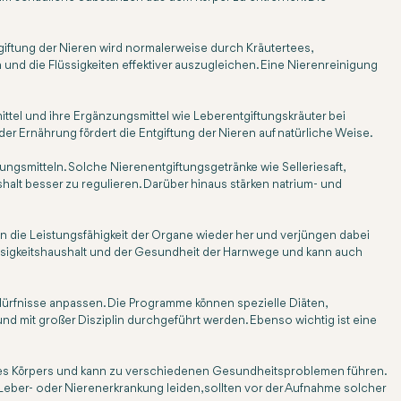
tgiftung der Nieren wird normalerweise durch Kräutertees,
 und die Flüssigkeiten effektiver auszugleichen. Eine Nierenreinigung
ittel und ihre Ergänzungsmittel wie Leberentgiftungskräuter bei
der Ernährung fördert die Entgiftung der Nieren auf natürliche Weise.
smitteln. Solche Nierenentgiftungsgetränke wie Selleriesaft,
ushalt besser zu regulieren. Darüber hinaus stärken natrium- und
n die Leistungsfähigkeit der Organe wieder her und verjüngen dabei
lüssigkeitshaushalt und der Gesundheit der Harnwege und kann auch
ürfnisse anpassen. Die Programme können spezielle Diäten,
d mit großer Disziplin durchgeführt werden. Ebenso wichtig ist eine
 des Körpers und kann zu verschiedenen Gesundheitsproblemen führen.
eber- oder Nierenerkrankung leiden, sollten vor der Aufnahme solcher