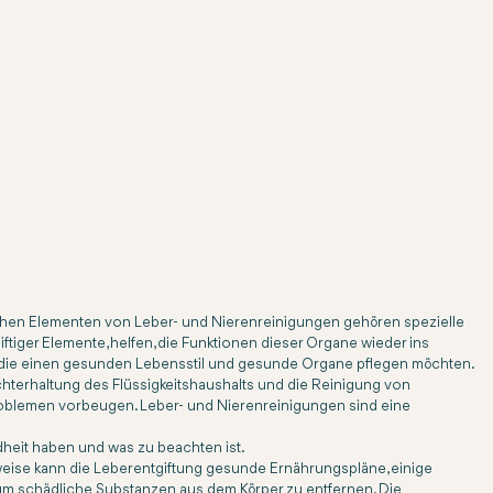
ichen Elementen von Leber- und Nierenreinigungen gehören spezielle
tiger Elemente, helfen, die Funktionen dieser Organe wieder ins
n, die einen gesunden Lebensstil und gesunde Organe pflegen möchten.
echterhaltung des Flüssigkeitshaushalts und die Reinigung von
oblemen vorbeugen. Leber- und Nierenreinigungen sind eine
dheit haben und was zu beachten ist.
erweise kann die Leberentgiftung gesunde Ernährungspläne, einige
, um schädliche Substanzen aus dem Körper zu entfernen. Die