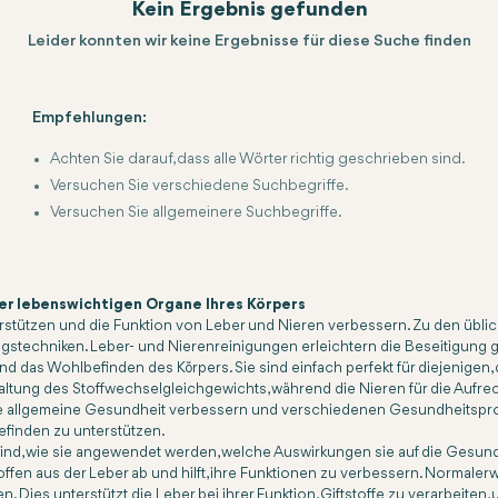
Kein Ergebnis gefunden
Leider konnten wir keine Ergebnisse für diese Suche finden
Empfehlungen:
Achten Sie darauf, dass alle Wörter richtig geschrieben sind.
Versuchen Sie verschiedene Suchbegriffe.
Versuchen Sie allgemeinere Suchbegriffe.
er lebenswichtigen Organe Ihres Körpers
rstützen und die Funktion von Leber und Nieren verbessern. Zu den übl
techniken. Leber- und Nierenreinigungen erleichtern die Beseitigung gif
d das Wohlbefinden des Körpers. Sie sind einfach perfekt für diejenige
rhaltung des Stoffwechselgleichgewichts, während die Nieren für die Aufr
 die allgemeine Gesundheit verbessern und verschiedenen Gesundheitspr
efinden zu unterstützen.
 sind, wie sie angewendet werden, welche Auswirkungen sie auf die Gesun
stoffen aus der Leber ab und hilft, ihre Funktionen zu verbessern. Normal
Dies unterstützt die Leber bei ihrer Funktion, Giftstoffe zu verarbeiten