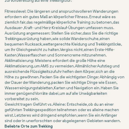
zur Vorbereitung auf eine Trekkingtour:
Fitnesslevel: Die längeren und anspruchsvolleren Wanderungen
erfordern ein gutes Maß an körperlicher Fitness. Erneut wäre es
ziemlich fair, das regelmäßige körperliche Training zu betonen, das
Ausdauer-, Kraft- und Herz-Kreislauf-Übungen umfassen muss.
Ausrüstung angemessen: Stellen Sie sicher, dass Sie die richtige
Trekkingausrüstung haben, wie solide Wanderschuhe, einen
bequemen Rucksack, wettergerechte Kleidung und Trekkingstöcke,
um Ihr Gleichgewicht zu halten. Vergiss nicht, einen Erste-Hilfe-
Kasten, Wasserflaschen und Sonnencreme mitzunehmen.
Akklimatisierung: Meistens erfordert die große Höhe eine
Akklimatisierung, um AMS zu vermeiden. Allmählicher Aufstieg und
ausreichende Flüssigkeitszufuhr helfen dem Körper, sich an die
Höhe zu gewöhnen. Packen Sie die wichtigsten Dinge: Abhängig von
der Dauer der Wanderung, packen Sie wichtige Dinge wie Essen,
Wasserreinigungstabletten, Karten und Navigation ein. Haben Sie
immer genügend Vorräte dabei, um auf alle Unwägbarkeiten
vorbereitet zu sein.
Gewicht tragen Geführt vs. Alleine: Entscheide, ob du an einer
geführten Trekkingexpedition teilnehmen oder es alleine machen
wirst. Letzteres wird dringend empfohlen, wenn Sie ein Anfänger
sind oder in unerforschten oder abgelegenen Gebieten wandern.
Beliebte Orte zum Trekking