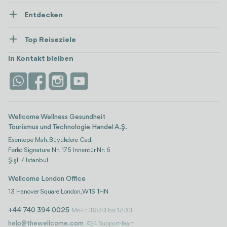
Über Uns
Entdecken
Presse
Gesundheitsversorgung
Ressourcen und Richtlinien
Top Reiseziele
Wellness
Alle anzeigen
Karriere
Türkei
Unterkünfte
In Kontakt bleiben
Vertrauen & Sicherheit
Antalya
Attraktionen
Kontaktieren Sie uns
Istanbul
Bewertungen
Life-Plattform
Wellcome Wellness Gesundheit
Tourismus und Technologie Handel A.Ş.
Esentepe Mah. Büyükdere Cad.
Ferko Signature Nr: 175 Innentür Nr: 6
Şişli / Istanbul
Wellcome London Office
13 Hanover Square London, W1S 1HN
+44 740 394 0025
Mo-Fr 08:30 bis 17:00
help@thewellcome.com
7/24 Support-Team