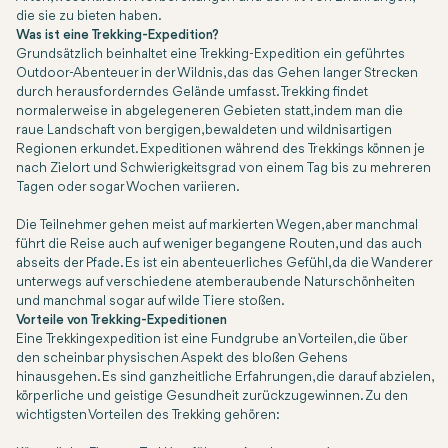
die sie zu bieten haben.
Was ist eine Trekking-Expedition?
Grundsätzlich beinhaltet eine Trekking-Expedition ein geführtes
Outdoor-Abenteuer in der Wildnis, das das Gehen langer Strecken
durch herausforderndes Gelände umfasst. Trekking findet
normalerweise in abgelegeneren Gebieten statt, indem man die
raue Landschaft von bergigen, bewaldeten und wildnisartigen
Regionen erkundet. Expeditionen während des Trekkings können je
nach Zielort und Schwierigkeitsgrad von einem Tag bis zu mehreren
Tagen oder sogar Wochen variieren.
Die Teilnehmer gehen meist auf markierten Wegen, aber manchmal
führt die Reise auch auf weniger begangene Routen, und das auch
abseits der Pfade. Es ist ein abenteuerliches Gefühl, da die Wanderer
unterwegs auf verschiedene atemberaubende Naturschönheiten
und manchmal sogar auf wilde Tiere stoßen.
Vorteile von Trekking-Expeditionen
Eine Trekkingexpedition ist eine Fundgrube an Vorteilen, die über
den scheinbar physischen Aspekt des bloßen Gehens
hinausgehen. Es sind ganzheitliche Erfahrungen, die darauf abzielen,
körperliche und geistige Gesundheit zurückzugewinnen. Zu den
wichtigsten Vorteilen des Trekking gehören: