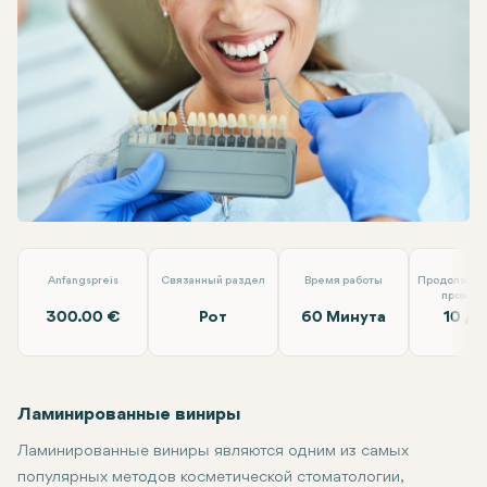
Linkedin
WhatsApp
Telegram
Электронная почта
Ламинатный Винир
Dt. Ezgi Özkan Özben
Anfangspreis
Связанный раздел
Время работы
Продолжите
прожив
300.00 €
Рот
60 Минута
10 д
Ламинированные виниры
Ламинированные виниры являются одним из самых
популярных методов косметической стоматологии,