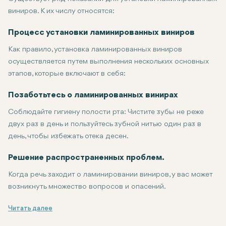
виниров. К их числу относятся:
Изменение цвета: При старении, курении или по какой-либо 
Сколы и трещины: Эти виниры, как правило, хорошо маскирую
Небольшое смещение коронок: Ламинированные виниры могут
Небольшие промежутки между зубами можно закрыть ламинир
Процесс установки ламинированных виниров
Как правило, установка ламинированных виниров
осуществляется путем выполнения нескольких основных
этапов, которые включают в себя:
Первичная консультация: Стоматолог осмотрит ваши зубы и о
Подготовка: По показаниям стоматолог слегка подготовит пе
Временные виниры: Стоматолог изготовит временные виниры, 
Окончательная установка: После того, как ваш винир будет г
Позаботьтесь о ламинированных винирах
Соблюдайте гигиену полости рта: Чистите зубы не реже
двух раз в день и пользуйтесь зубной нитью один раз в
день, чтобы избежать отека десен.
Избегайте твердых или липких продуктов: они могут отколот
Регулярные визиты к стоматологу: Посещение стоматолога д
Решение распространенных проблем.
Когда речь заходит о ламинировании виниров, у вас может
возникнуть множество вопросов и опасений.
Болезненна ли процедура?: Это редко бывает болезненным, по
Как долго они держатся?: При хорошем уходе ламинированные
Можно ли отбелить виниры?: Несмотря на то, что ламинирова
Ламинированные виниры - это прекрасная возможность для те