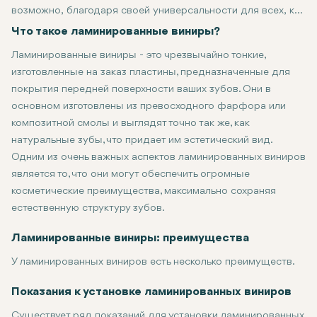
возможно, благодаря своей универсальности для всех, кто
заинтересован в улучшении своих зубов. Таким образом,
Что такое ламинированные виниры?
такие ультратонкие накладки, которые обычно
Ламинированные виниры - это чрезвычайно тонкие,
изготавливаются из тончайшего фарфора и
изготовленные на заказ пластины, предназначенные для
устанавливаются на переднюю поверхность ваших зубов,
покрытия передней поверхности ваших зубов. Они в
позволяют вам полностью изменить внешний вид ваших
основном изготовлены из превосходного фарфора или
зубов при минимальных изменениях ваших естественных
композитной смолы и выглядят точно так же, как
зубов. В чем бы ни заключалась ваша проблема, будь то
натуральные зубы, что придает им эстетический вид.
обесцвечивание, сколы или неравномерное расстояние
Одним из очень важных аспектов ламинированных виниров
между ними, ламинированные виниры гарантируют
является то, что они могут обеспечить огромные
красивую улыбку в кратчайшие сроки.
косметические преимущества, максимально сохраняя
естественную структуру зубов.
Ламинированные виниры: преимущества
У ламинированных виниров есть несколько преимуществ.
Естественный внешний вид: Ламинированные виниры очень по
Устойчивость к пятнам: Ламинированные фарфоровые виниры о
Долговечность: При правильном уходе ламинированные винир
Малоинвазивность: Процедура требует минимального удалени
Показания к установке ламинированных виниров
Существует ряд показаний для установки ламинированных