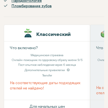
Пародонтология
Пломбирование зубов
Классический
Что включено?
Что в
Медицинская страховка
Онлайн-помощник по здоровому образу жизни 9/5
Онлайн
Пост-опытное наблюдение через 6 месяца
Дополнительные привилегии
Transfer
На соответствующие даты подходящих
На со
отелей не найдено!
отелей
Для начальных цен