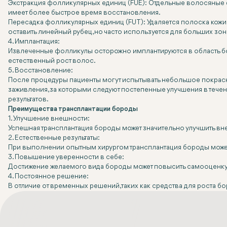
Экстракция фолликулярных единиц (FUE):
Отдельные волосяные ф
имеет более быстрое время восстановления.
Пересадка фолликулярных единиц (FUT):
Удаляется полоска кожи
оставить линейный рубец, но часто используется для больших зон
4. Имплантация:
Извлеченные фолликулы осторожно имплантируются в область бо
естественный рост волос.
5. Восстановление:
После процедуры пациенты могут испытывать небольшое покрасне
заживления, за которыми следуют постепенные улучшения в теч
результатов.
Преимущества трансплантации бороды
1. Улучшение внешности:
Успешная трансплантация бороды может значительно улучшить вн
2. Естественные результаты:
При выполнении опытным хирургом трансплантация бороды может
3. Повышение уверенности в себе:
Достижение желаемого вида бороды может повысить самооценку
4. Постоянное решение:
В отличие от временных решений, таких как средства для роста 