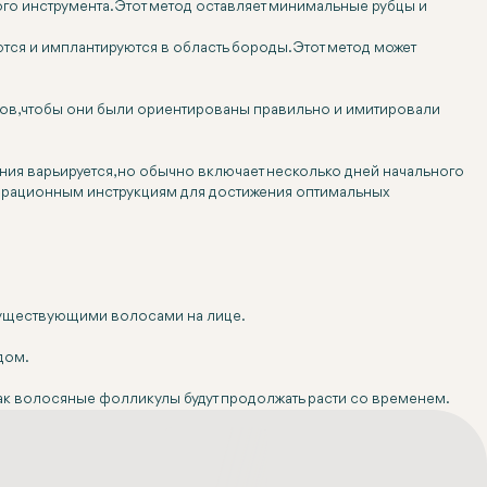
 инструмента. Этот метод оставляет минимальные рубцы и
ся и имплантируются в область бороды. Этот метод может
ов, чтобы они были ориентированы правильно и имитировали
ия варьируется, но обычно включает несколько дней начального
перационным инструкциям для достижения оптимальных
 существующими волосами на лице.
дом.
 как волосяные фолликулы будут продолжать расти со временем.