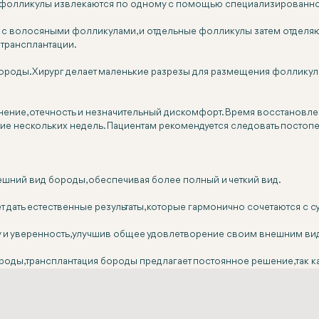
олликулы извлекаются по одному с помощью специализированного
 с волосяными фолликулами, и отдельные фолликулы затем отделяют
 трансплантации.
роды. Хирург делает маленькие разрезы для размещения фолликул
ние, отечность и незначительный дискомфорт. Время восстановлен
ение нескольких недель. Пациентам рекомендуется следовать посто
ешний вид бороды, обеспечивая более полный и четкий вид.
 дать естественные результаты, которые гармонично сочетаются с
 и уверенность, улучшив общее удовлетворение своим внешним ви
бороды, трансплантация бороды предлагает постоянное решение, так