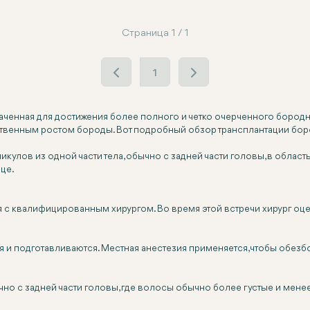
Страница 1 / 1
1
аченная для достижения более полного и четко очерченного бородн
тественным ростом бороды. Вот подробный обзор трансплантации бо
ов из одной части тела, обычно с задней части головы, в область 
ице.
я с квалифицированным хирургом. Во время этой встречи хирург оце
и подготавливаются. Местная анестезия применяется, чтобы обезбо
чно с задней части головы, где волосы обычно более густые и ме