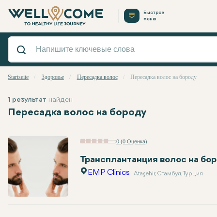
Быстрое
меню
Startseite
Здоровье
Пересадка волос
Пересадка волос на бороду
1 результат
найден
Пересадка волос на бороду
0 (0 Оценка)
Трансплантанция волос на бо
EMP Clinics
Ataşehir, Стамбул, Турция