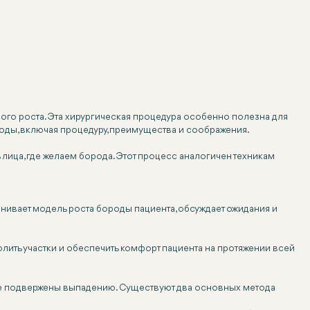
ого роста. Эта хирургическая процедура особенно полезна для
роды, включая процедуру, преимущества и соображения.
лица, где желаем борода. Этот процесс аналогичен техникам
нивает модель роста бороды пациента, обсуждает ожидания и
лить участки и обеспечить комфорт пациента на протяжении всей
нее подвержены выпадению. Существуют два основных метода