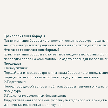
Трансплантация бороды
Трансплантация бороды - это косметическая процедура, предназн
тех, кто имеет участки с редкими волосами или затрудняется ес
Что такое трансплантация бороды?
Трансплантация бороды включает перемещение волосяных фолликул
пересадки волос на коже головы, но адаптирован для волос на л
Процедура
1. Консультация:
Первый шаг в процессе трансплантации бороды - это консультаци
определяет наиболее подходящий подход к трансплантации.
2. Подготовка:
Перед процедурой волосы и область бороды пациента очищаются 
процедуры.
3. Извлечение волосяных фолликулов:
Хирург извлекает волосяные фолликулы из донорской зоны, обы
извлечения волосяных фолликулов: