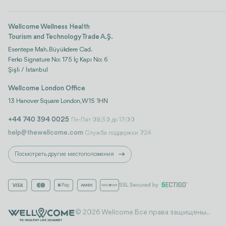
Wellcome Wellness Health
Tourism and Technology Trade A.Ş.
Esentepe Mah. Büyükdere Cad.
Ferko Signature No: 175 İç Kapı No: 6
Şişli / İstanbul
Wellcome London Office
13 Hanover Square London, W1S 1HN
+44 740 394 0025
Пн-Пят 08:30 до 17:00
help@thewellcome.com
Служба поддержки 7/24
Посмотреть другие местоположения
© 2026 Wellcome Все права защищены..