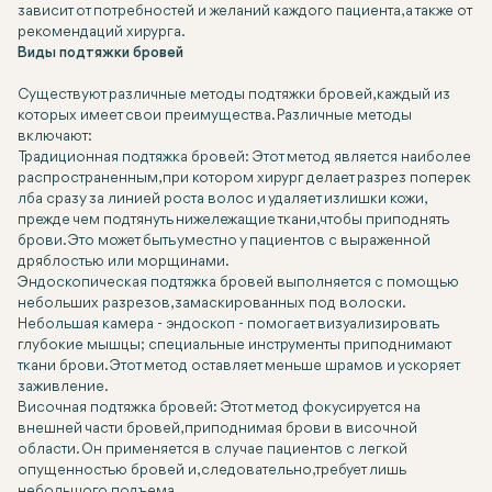
зависит от потребностей и желаний каждого пациента, а также от
рекомендаций хирурга.
Виды подтяжки бровей
Существуют различные методы подтяжки бровей, каждый из
которых имеет свои преимущества. Различные методы
включают:
Традиционная подтяжка бровей: Этот метод является наиболее
распространенным, при котором хирург делает разрез поперек
лба сразу за линией роста волос и удаляет излишки кожи,
прежде чем подтянуть нижележащие ткани, чтобы приподнять
брови. Это может быть уместно у пациентов с выраженной
дряблостью или морщинами.
Эндоскопическая подтяжка бровей выполняется с помощью
небольших разрезов, замаскированных под волоски.
Небольшая камера - эндоскоп - помогает визуализировать
глубокие мышцы; специальные инструменты приподнимают
ткани брови. Этот метод оставляет меньше шрамов и ускоряет
заживление.
Височная подтяжка бровей: Этот метод фокусируется на
внешней части бровей, приподнимая брови в височной
области. Он применяется в случае пациентов с легкой
опущенностью бровей и, следовательно, требует лишь
небольшого подъема.