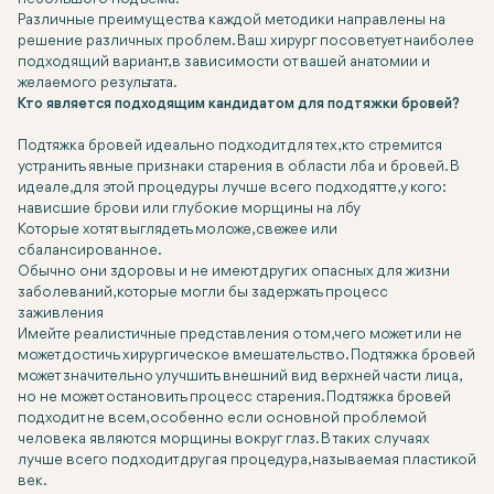
Различные преимущества каждой методики направлены на
решение различных проблем. Ваш хирург посоветует наиболее
подходящий вариант, в зависимости от вашей анатомии и
желаемого результата.
Кто является подходящим кандидатом для подтяжки бровей?
Подтяжка бровей идеально подходит для тех, кто стремится
устранить явные признаки старения в области лба и бровей. В
идеале, для этой процедуры лучше всего подходят те, у кого:
нависшие брови или глубокие морщины на лбу
Которые хотят выглядеть моложе, свежее или
сбалансированное.
Обычно они здоровы и не имеют других опасных для жизни
заболеваний, которые могли бы задержать процесс
заживления
Имейте реалистичные представления о том, чего может или не
может достичь хирургическое вмешательство. Подтяжка бровей
может значительно улучшить внешний вид верхней части лица,
но не может остановить процесс старения. Подтяжка бровей
подходит не всем, особенно если основной проблемой
человека являются морщины вокруг глаз. В таких случаях
лучше всего подходит другая процедура, называемая пластикой
век.