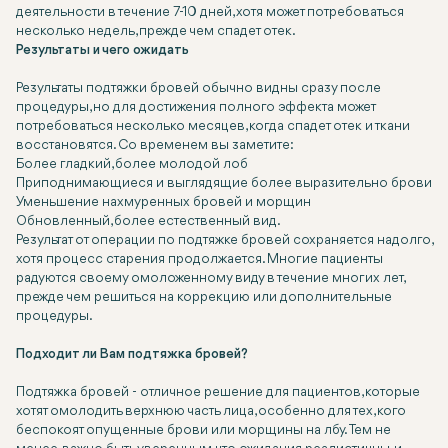
деятельности в течение 7-10 дней, хотя может потребоваться
несколько недель, прежде чем спадет отек.
Результаты и чего ожидать
Результаты подтяжки бровей обычно видны сразу после
процедуры, но для достижения полного эффекта может
потребоваться несколько месяцев, когда спадет отек и ткани
восстановятся. Со временем вы заметите:
Более гладкий, более молодой лоб
Приподнимающиеся и выглядящие более выразительно брови
Уменьшение нахмуренных бровей и морщин
Обновленный, более естественный вид.
Результат от операции по подтяжке бровей сохраняется надолго,
хотя процесс старения продолжается. Многие пациенты
радуются своему омоложенному виду в течение многих лет,
прежде чем решиться на коррекцию или дополнительные
процедуры.
Подходит ли Вам подтяжка бровей?
Подтяжка бровей - отличное решение для пациентов, которые
хотят омолодить верхнюю часть лица, особенно для тех, кого
беспокоят опущенные брови или морщины на лбу. Тем не