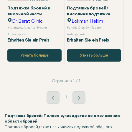
Подтяжка бровей и
Подтяжка бровей/
височной части
височная подтяжка
Dr. Berat Clinic
Lokman Hekim
Muratpaşa, Анталья, Турция
Pendik, Стамбул, Турция
Anfangspreis
Anfangspreis
Erhalten Sie ein Preis
Erhalten Sie ein Preis
Узнать больше
Узнать больше
Страница 1 / 1
1
Подтяжка бровей: Полное руководство по омоложению
области бровей
Подтяжка бровей, также называемая подтяжкой лба, - это