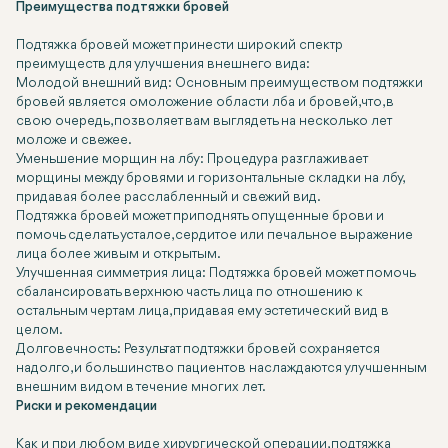
Преимущества подтяжки бровей
Подтяжка бровей может принести широкий спектр
преимуществ для улучшения внешнего вида:
Молодой внешний вид: Основным преимуществом подтяжки
бровей является омоложение области лба и бровей, что, в
свою очередь, позволяет вам выглядеть на несколько лет
моложе и свежее.
Уменьшение морщин на лбу: Процедура разглаживает
морщины между бровями и горизонтальные складки на лбу,
придавая более расслабленный и свежий вид.
Подтяжка бровей может приподнять опущенные брови и
помочь сделать усталое, сердитое или печальное выражение
лица более живым и открытым.
Улучшенная симметрия лица: Подтяжка бровей может помочь
сбалансировать верхнюю часть лица по отношению к
остальным чертам лица, придавая ему эстетический вид в
целом.
Долговечность: Результат подтяжки бровей сохраняется
надолго, и большинство пациентов наслаждаются улучшенным
внешним видом в течение многих лет.
Риски и рекомендации
Как и при любом виде хирургической операции, подтяжка