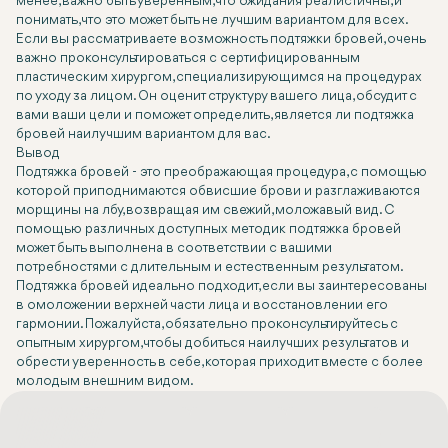
менее, важно быть уверенным, что ожидания реалистичны, и
понимать, что это может быть не лучшим вариантом для всех.
Если вы рассматриваете возможность подтяжки бровей, очень
важно проконсультироваться с сертифицированным
пластическим хирургом, специализирующимся на процедурах
по уходу за лицом. Он оценит структуру вашего лица, обсудит с
вами ваши цели и поможет определить, является ли подтяжка
бровей наилучшим вариантом для вас.
Вывод
Подтяжка бровей - это преображающая процедура, с помощью
которой приподнимаются обвисшие брови и разглаживаются
морщины на лбу, возвращая им свежий, моложавый вид. С
помощью различных доступных методик подтяжка бровей
может быть выполнена в соответствии с вашими
потребностями с длительным и естественным результатом.
Подтяжка бровей идеально подходит, если вы заинтересованы
в омоложении верхней части лица и восстановлении его
гармонии. Пожалуйста, обязательно проконсультируйтесь с
опытным хирургом, чтобы добиться наилучших результатов и
обрести уверенность в себе, которая приходит вместе с более
молодым внешним видом.