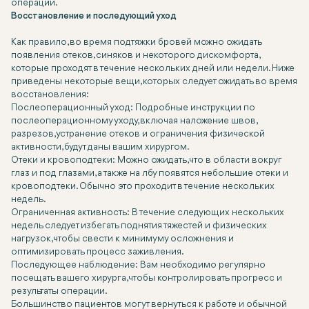
операции.
Восстановление и последующий уход
Как правило, во время подтяжки бровей можно ожидать
появления отеков, синяков и некоторого дискомфорта,
которые проходят в течение нескольких дней или недели. Ниже
приведены некоторые вещи, которых следует ожидать во время
восстановления:
Послеоперационный уход: Подробные инструкции по
послеоперационному уходу, включая наложение швов,
разрезов, устранение отеков и ограничения физической
активности, будут даны вашим хирургом.
Отеки и кровоподтеки: Можно ожидать, что в области вокруг
глаз и под глазами, а также на лбу появятся небольшие отеки и
кровоподтеки. Обычно это проходит в течение нескольких
недель.
Ограниченная активность: В течение следующих нескольких
недель следует избегать поднятия тяжестей и физических
нагрузок, чтобы свести к минимуму осложнения и
оптимизировать процесс заживления.
Последующее наблюдение: Вам необходимо регулярно
посещать вашего хирурга, чтобы контролировать прогресс и
результаты операции.
Большинство пациентов могут вернуться к работе и обычной