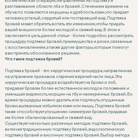
косметическая операция, направленная на подтяжку и
разглаживание области лба и бровей. С течением времени на
лбу часто появляются морщины и дряблость кожи, что придает
человеку усталый, сердитый или постаревший вид. Подтяжка
бровей может обратить вспять эти изменения, чтобы придать
вашей внешности более молодой и свежий вид. В этом и
заключается цель данной статьи - более подробно рассмотреть
процедуру подтяжки бровей, преимущества и риски, связанные
с восстановлением, а также другие факторы, которые помогут
вам принять обоснованное решение.
Что такое подтяжка бровей?
Подтяжка бровей - это хирургическая процедура, направленная
на устранение признаков старения верхней части лица. Эта
хирургическая процедура воздействует на брови и лоб,
придавая бровям более естественное молодое положение и
уменьшая видимость морщин на лбу и нахмуренных бровей. Во
время процедуры можно удалить или подтянуть опущенные
брови, вызванные избытком кожи или мышц. Подтяжка бровей
также способствует улучшению симметрии бровей, придавая
им более сбалансированный и свежий вид.
Существует несколько различных методик подтяжки бровей,
включая традиционную подтяжку бровей, эндоскопическую
подтяжку бровей и височную подтяжку бровей. Выбор метода