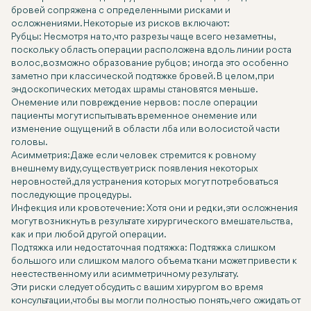
бровей сопряжена с определенными рисками и
осложнениями. Некоторые из рисков включают:
Рубцы: Несмотря на то, что разрезы чаще всего незаметны,
поскольку область операции расположена вдоль линии роста
волос, возможно образование рубцов; иногда это особенно
заметно при классической подтяжке бровей. В целом, при
эндоскопических методах шрамы становятся меньше.
Онемение или повреждение нервов: после операции
пациенты могут испытывать временное онемение или
изменение ощущений в области лба или волосистой части
головы.
Асимметрия: Даже если человек стремится к ровному
внешнему виду, существует риск появления некоторых
неровностей, для устранения которых могут потребоваться
последующие процедуры.
Инфекция или кровотечение: Хотя они и редки, эти осложнения
могут возникнуть в результате хирургического вмешательства,
как и при любой другой операции.
Подтяжка или недостаточная подтяжка: Подтяжка слишком
большого или слишком малого объема ткани может привести к
неестественному или асимметричному результату.
Эти риски следует обсудить с вашим хирургом во время
консультации, чтобы вы могли полностью понять, чего ожидать от