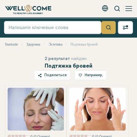
Вызов
Русский - EUR
Быстрое
меню
Suche
Startseite
Здоровье
Эстетика
Подтяжка бровей
2 результат
найден
Подтяжка бровей
Поделиться
Например,
Twitter
Facebook
Linkedin
WhatsApp
Telegram
Электронная почта
0 (0 Оценка)
0 (0 Оценка)