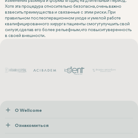
изменения размера и формы ягодиц на длительный период.
Хотя эта процедура относительно безопасна, очень важно
взвесить преимущества и связанные с этим риски. При
правильном послеоперационном уходе и умелой работе
квалифицированного хирурга пациенты смогут улучшить свой
силуэт, сделав его более рельефным, что повысит уверенность
в своей внешности.
О Wellcome
О нас
Ознакомиться
Пресса
Здоровье
Ресурсы и политика