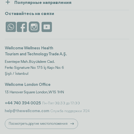
Популярные направления
Wellness
посмотреть все
Карьера
Турция
Размещение
Оставайтесь на связи
Безопасность
Antalya
Достопримечательности
Контакты
Istanbul
Отзывы
Life Platform
Wellcome Wellness Health
Tourism and Technology Trade A.Ş.
Esentepe Mah. Büyükdere Cad.
Ferko Signature No: 175 İç Kapı No: 6
Şişli / İstanbul
Wellcome London Office
13 Hanover Square London, W1S 1HN
+44 740 394 0025
Пн-Пят 08:30 до 17:00
help@thewellcome.com
Служба поддержки 7/24
Посмотреть другие местоположения