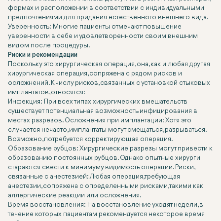
формах и расположении в соответствии с индивидуальными
предпочтениями для придания естественного внешнего вида.
Уверенность: Многие пациенты отмечают повышение
уверенности в себе и удовлетворенности своим внешним
видом после процедуры.
Риски и рекомендации
Поскольку это хирургическая операция, она, как и любая другая
хирургическая операция, сопряжена с рядом рисков и
осложнений. К числу рисков, связанных с установкой стыковых
имплантатов, относятся:
Инфекция: При всех типах хирургических вмешательств
существует потенциальная возможность инфицирования в
местах разрезов. Осложнения при имплантации: Хотя это
случается нечасто, имплантаты могут смещаться, разрываться.
Возможно, потребуется корректирующая операция.
Образование рубцов: Хирургические разрезы могут привести к
образованию постоянных рубцов. Однако опытные хирурги
стараются свести к минимуму видимость операции. Риски,
связанные с анестезией: Любая операция, требующая
анестезии, сопряжена с определенными рисками, такими как
аллергические реакции или осложнения.
Время восстановления: На восстановление уходят недели, в
течение которых пациентам рекомендуется некоторое время