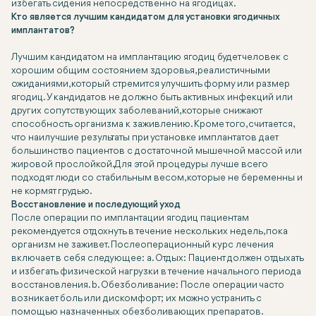
избегать сидения непосредственно на ягодицах.
Кто является лучшим кандидатом для установки ягодичных
имплантатов?
Лучшим кандидатом на имплантацию ягодиц будет человек с
хорошим общим состоянием здоровья, реалистичными
ожиданиями, который стремится улучшить форму или размер
ягодиц. У кандидатов не должно быть активных инфекций или
других сопутствующих заболеваний, которые снижают
способность организма к заживлению. Кроме того, считается,
что наилучшие результаты при установке имплантатов дает
большинство пациентов с достаточной мышечной массой или
жировой прослойкой. Для этой процедуры лучше всего
подходят люди со стабильным весом, которые не беременны и
не кормят грудью.
Восстановление и последующий уход
После операции по имплантации ягодиц пациентам
рекомендуется отдохнуть в течение нескольких недель, пока
организм не заживет. Послеоперационный курс лечения
включает в себя следующее: a. Отдых: Пациент должен отдыхать
и избегать физической нагрузки в течение начального периода
восстановления. b. Обезболивание: После операции часто
возникает боль или дискомфорт; их можно устранить с
помощью назначенных обезболивающих препаратов.