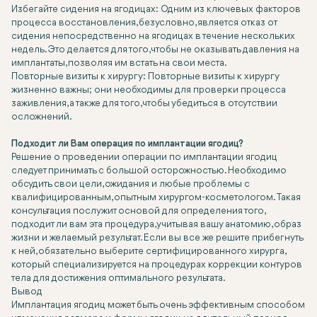
Избегайте сидения на ягодицах: Одним из ключевых факторов
процесса восстановления, безусловно, является отказ от
сидения непосредственно на ягодицах в течение нескольких
недель. Это делается для того, чтобы не оказывать давления на
имплантаты, позволяя им встать на свои места.
Повторные визиты к хирургу: Повторные визиты к хирургу
жизненно важны; они необходимы для проверки процесса
заживления, а также для того, чтобы убедиться в отсутствии
осложнений.
Подходит ли Вам операция по имплантации ягодиц?
Решение о проведении операции по имплантации ягодиц
следует принимать с большой осторожностью. Необходимо
обсудить свои цели, ожидания и любые проблемы с
квалифицированным, опытным хирургом-косметологом. Такая
консультация послужит основой для определения того,
подходит ли вам эта процедура, учитывая вашу анатомию, образ
жизни и желаемый результат. Если вы все же решите прибегнуть
к ней, обязательно выберите сертифицированного хирурга,
который специализируется на процедурах коррекции контуров
тела для достижения оптимального результата.
Вывод
Имплантация ягодиц может быть очень эффективным способом