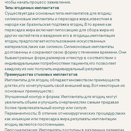
чтобы начать процесс заживления.
Типы ягодичных имплантатов
Существует два основных типа имплантатов для ягодиц:
силиконовые имплантаты и пересадка жира, известная в
народе как бразильская подтяжка ягодиц. В то время как
пересадка жира включает липосакцию для сбора жира из
других частей тела и введения его в ягодицы, имплантация
ягодиц предполагает использование искусственных
материалов, таких как силикон. Силиконовые имплантаты
долговечны и сохраняют свою форму с течением времени. Они
бывают разных форм, размеров и текстур в соответствии с
индивидуальными потребностями пациента, что позволяет
каждому из них получить индивидуальный результат.
Преимущества стыковых имплантатов
Имплантаты для ягодиц обладают множеством преимуществ
для тех, кто хочет улучшить свой внешний вид. Вот некоторые из
основных преимуществ::
Улучшенный контур и форма: Имплантаты для ягодиц могут
увеличить объем и улучшить очертания, тем самым придавая
более привлекательный контур или силуэт.
Перманентность: В отличие от нехирургических процедур, таких
как инъекции или пересадка жира, результаты имплантации
ягодиц являются постоянными.
Персонализация: Имплантаты доступны в различных размерах,