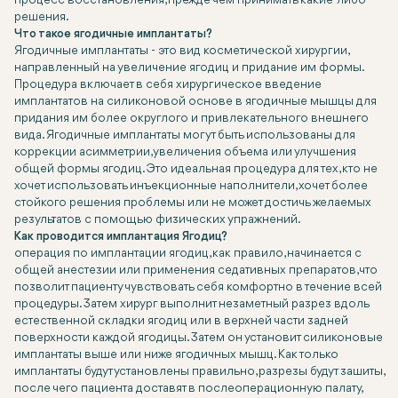
процесс восстановления, прежде чем принимать какие-либо
решения.
Что такое ягодичные имплантаты?
Ягодичные имплантаты - это вид косметической хирургии,
направленный на увеличение ягодиц и придание им формы.
Процедура включает в себя хирургическое введение
имплантатов на силиконовой основе в ягодичные мышцы для
придания им более округлого и привлекательного внешнего
вида. Ягодичные имплантаты могут быть использованы для
коррекции асимметрии, увеличения объема или улучшения
общей формы ягодиц. Это идеальная процедура для тех, кто не
хочет использовать инъекционные наполнители, хочет более
стойкого решения проблемы или не может достичь желаемых
результатов с помощью физических упражнений.
Как проводится имплантация Ягодиц?
операция по имплантации ягодиц, как правило, начинается с
общей анестезии или применения седативных препаратов, что
позволит пациенту чувствовать себя комфортно в течение всей
процедуры. Затем хирург выполнит незаметный разрез вдоль
естественной складки ягодиц или в верхней части задней
поверхности каждой ягодицы. Затем он установит силиконовые
имплантаты выше или ниже ягодичных мышц. Как только
имплантаты будут установлены правильно, разрезы будут зашиты,
после чего пациента доставят в послеоперационную палату,