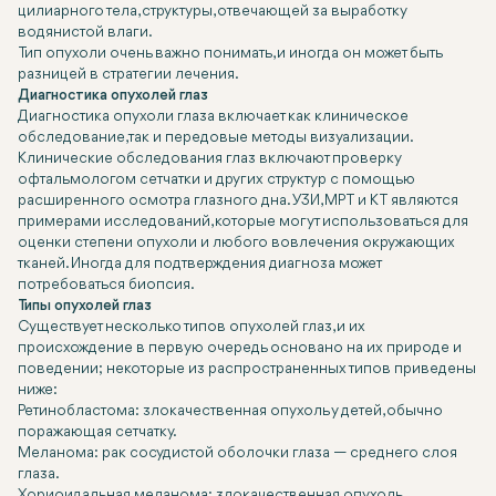
цилиарного тела, структуры, отвечающей за выработку
водянистой влаги.
Тип опухоли очень важно понимать, и иногда он может быть
разницей в стратегии лечения.
Диагностика опухолей глаз
Диагностика опухоли глаза включает как клиническое
обследование, так и передовые методы визуализации.
Клинические обследования глаз включают проверку
офтальмологом сетчатки и других структур с помощью
расширенного осмотра глазного дна. УЗИ, МРТ и КТ являются
примерами исследований, которые могут использоваться для
оценки степени опухоли и любого вовлечения окружающих
тканей. Иногда для подтверждения диагноза может
потребоваться биопсия.
Типы опухолей глаз
Существует несколько типов опухолей глаз, и их
происхождение в первую очередь основано на их природе и
поведении; некоторые из распространенных типов приведены
ниже:
Ретинобластома: злокачественная опухоль у детей, обычно
поражающая сетчатку.
Меланома: рак сосудистой оболочки глаза — среднего слоя
глаза.
Хориоидальная меланома: злокачественная опухоль