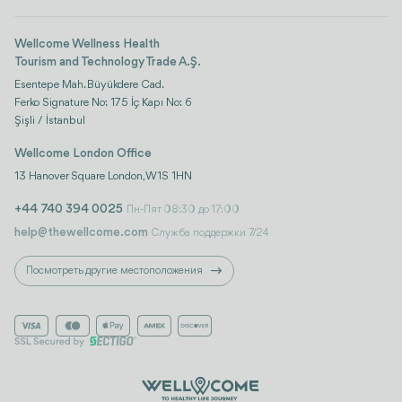
Life Platform
Wellcome Wellness Health
Tourism and Technology Trade A.Ş.
Esentepe Mah. Büyükdere Cad.
Ferko Signature No: 175 İç Kapı No: 6
Şişli / İstanbul
Wellcome London Office
13 Hanover Square London, W1S 1HN
+44 740 394 0025
Пн-Пят 08:30 до 17:00
help@thewellcome.com
Служба поддержки 7/24
Посмотреть другие местоположения