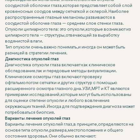
сосудистой оболочки глаза, которая представляет собой слой
кровеносных сосудов между сетчаткой и склерой. Наиболее
распространенные глазные меланомы развиваются в
сосудистой оболочке глаза — среднем слое стенки глаза.
Опухоли цилиарного тела: это опухоли, которые возникают из
цилиарного тела — структуры, отвечающей за выработку
водянистой влаги.
Тип опухоли очень важно понимать, и иногда он может быть
разницей в стратегии лечения.
Диагностика опухолей глаз
Диагностика опухоли глаза включает как клиническое
обследование, так и передовые методы визуализации.
Клинические осмотры глаз включают проверку
офтальмологом сетчатки и других структур с помощью
расширенного осмотра глазного дна. УЗИ, МРТ и КТ являются
примерами исследований, которые могут быть использованы
для оценки степени опухоли и любого вовлечения
окружающих тканей. Иногда для подтверждения диагноза может
потребоваться биопсия.
Варианты лечения опухолей глаз
Варианты лечения опухолей глаз, в принципе, определяются на
основе типа опухоли, размера, местоположения и общего
состояния здоровья. Они обычно включают: