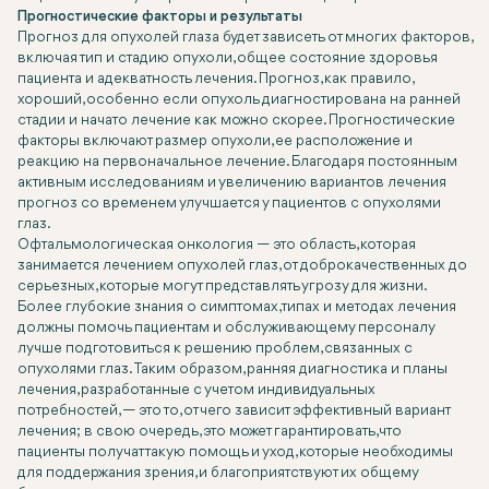
Прогностические факторы и результаты
Прогноз для опухолей глаза будет зависеть от многих факторов,
включая тип и стадию опухоли, общее состояние здоровья
пациента и адекватность лечения. Прогноз, как правило,
хороший, особенно если опухоль диагностирована на ранней
стадии и начато лечение как можно скорее. Прогностические
факторы включают размер опухоли, ее расположение и
реакцию на первоначальное лечение. Благодаря постоянным
активным исследованиям и увеличению вариантов лечения
прогноз со временем улучшается у пациентов с опухолями
глаз.
Офтальмологическая онкология — это область, которая
занимается лечением опухолей глаз, от доброкачественных до
серьезных, которые могут представлять угрозу для жизни.
Более глубокие знания о симптомах, типах и методах лечения
должны помочь пациентам и обслуживающему персоналу
лучше подготовиться к решению проблем, связанных с
опухолями глаз. Таким образом, ранняя диагностика и планы
лечения, разработанные с учетом индивидуальных
потребностей, — это то, от чего зависит эффективный вариант
лечения; в свою очередь, это может гарантировать, что
пациенты получат такую ​​помощь и уход, которые необходимы
для поддержания зрения, и благоприятствуют их общему