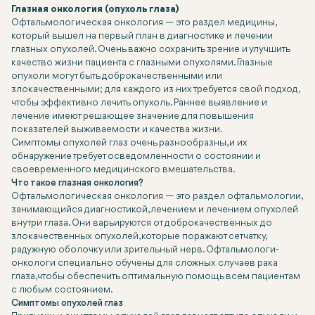
Глазная онкология (опухоль глаза)
Офтальмологическая онкология — это раздел медицины,
который вышел на первый план в диагностике и лечении
глазных опухолей. Очень важно сохранить зрение и улучшить
качество жизни пациента с глазными опухолями. Глазные
опухоли могут быть доброкачественными или
злокачественными; для каждого из них требуется свой подход,
чтобы эффективно лечить опухоль. Раннее выявление и
лечение имеют решающее значение для повышения
показателей выживаемости и качества жизни.
Симптомы опухолей глаз очень разнообразны, и их
обнаружение требует осведомленности о состоянии и
своевременного медицинского вмешательства.
Что такое глазная онкология?
Офтальмологическая онкология — это раздел офтальмологии,
занимающийся диагностикой, лечением и лечением опухолей
внутри глаза. Они варьируются от доброкачественных до
злокачественных опухолей, которые поражают сетчатку,
радужную оболочку или зрительный нерв. Офтальмологи-
онкологи специально обучены для сложных случаев рака
глаза, чтобы обеспечить оптимальную помощь всем пациентам
с любым состоянием.
Симптомы опухолей глаз