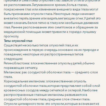
Признаки и симптомы опухолей глаз зависят от типа опухоли и
ее расположения. Затуманенное зрение, боль в глазах,
покраснение глаз или изменение внешнего вида глаза могут
быть признаками опухоли глаза. Некоторые люди начинают
внезапно терять зрение или видеть мигающие огни. У детей это
может означать белое пятно в глазу или необычные движения
глаз. Раннее распознавание этих симптомов и обращение за
медицинской помощью может привести к гораздо лучшему
прогнозу.
Типы опухолей глаз
Существует несколько типов опухолей глаз, и их
происхождение в первую очередь основано на их природе и
поведении; некоторые из распространенных типов
следующие:
Ретинобластома: злокачественная опухоль у детей, обычно
поражающая сетчатку.
Меланома: рак сосудистой оболочки глаза — среднего слоя
глаза.
Хориоидальная меланома: злокачественная опухоль
сосудистой оболочки глаза, которая представляет собой слой
кровеносных сосудов между сетчаткой и склерой. Наиболее
распространенные глазные меланомы развиваются в
сосудистой оболочке глаза, среднем слое стенки глаза.
Опухоли цилиарного тела: это опухоли, которые возникают из