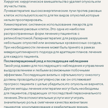
Хирургия: хирургическое вмешательство удаляет опухоль или
эту часть глаза.
Лучевая терапия: высокоэнергетические лучи против раковых
клеток используются, часто для тех видов опухолей, которые
нельзя прооперировать.
Химиотерапия: системное использование лекарств для
уничтожения раковых клеток. Это одна из наиболее
распространенных форм лечения у пациентов с
ретинобластомой. Лазерная терапия: для разрушения
небольших опухолей или аномальных кровеносных сосудов.
При необходимости лечение может быть принято в рамках
междисциплинарного подхода для адаптации планов лечения
для каждого пациента.
Послеоперационный уход и последующее наблюдение
Такой уход важен для последующего наблюдения и управления
выздоровлением и любыми возможными побочными
эффектами. Последующие визиты к офтальмологу-онкологу
должны проводиться регулярно, так как он отслеживает
прогресс пациента с целью убедиться, что опухоль не вернется.
Другие методы лечения или терапии могут быть необходимы
для пациентов, страдающих от последствий первоначального
лечения. Эти вспомогательные услуги могут играть
значительную роль в смягчении качества жизни таких
пациентов: консультирование и реабилитация зрения.