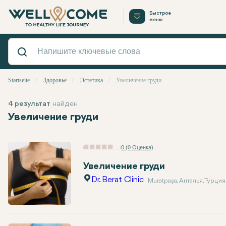
Быстрое
меню
Startseite
Здоровье
Эстетика
Увеличение груди
4 результат
найден
Увеличение груди
0 (0 Оценка)
Увеличение груди
Dr. Berat Clinic
Muratpaşa, Анталья, Турция