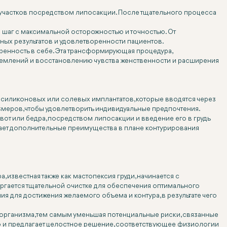
 участков посредством липосакции. После тщательного процесса
 шаг с максимальной осторожностью и точностью. От
ых результатов и удовлетворенности пациентов.
еренность в себе. Эта трансформирующая процедура,
тремлений и восстановлению чувства женственности и расширения
 силиконовых или солевых имплантатов, которые вводятся через
змеров, чтобы удовлетворить индивидуальные предпочтения.
ивот или бедра, посредством липосакции и введение его в грудь
дает дополнительные преимущества в плане контурирования
 известная также как мастопексия груди, начинается с
ргается тщательной очистке для обеспечения оптимального
 для достижения желаемого объема и контура, в результате чего
организма, тем самым уменьшая потенциальные риски, связанные
 но и предлагает целостное решение, соответствующее физиологии