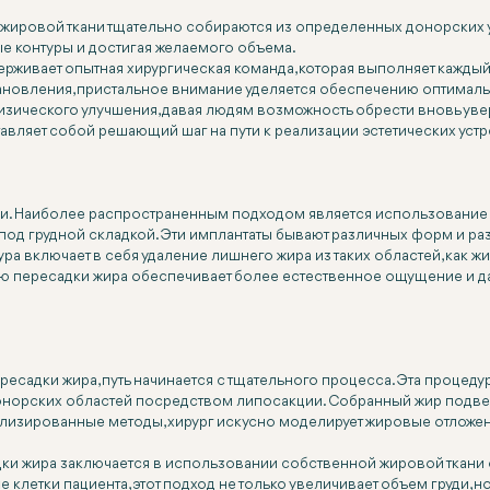
и жировой ткани тщательно собираются из определенных донорских
ые контуры и достигая желаемого объема.
ерживает опытная хирургическая команда, которая выполняет каждый
овления, пристальное внимание уделяется обеспечению оптимальн
физического улучшения, давая людям возможность обрести вновь ув
тавляет собой решающий шаг на пути к реализации эстетических ус
уди. Наиболее распространенным подходом является использование
под грудной складкой. Эти имплантаты бывают различных форм и ра
ра включает в себя удаление лишнего жира из таких областей, как ж
ью пересадки жира обеспечивает более естественное ощущение и 
адки жира, путь начинается с тщательного процесса. Эта процедура,
онорских областей посредством липосакции. Собранный жир подве
лизированные методы, хирург искусно моделирует жировые отложения
и жира заключается в использовании собственной жировой ткани 
клетки пациента, этот подход не только увеличивает объем груди,