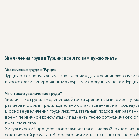
Увеличения груди в Турции: все, что вам нужно знать
Увеличение груди в Турции
Турция стала популярным направлением для медицинского туризма
высококвалифицированным хирургам и доступным ценам Турция п
Что такое увеличение груди?
Увеличение груди, с медицинской точки зрения называемое ауг
размера и формы груди. Тщательно организованная, эта процедур
В основе увеличения груди лежит тщательный подход, направленн
время первичной консультации пациенты тесно сотрудничают с оп
вмешательства.
Хирургический процесс разворачивается с высокой точностью, н
эстетический результат. Впоследствии имплантаты, тщательно ото