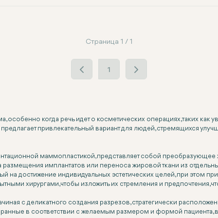
Страница 1 / 1
1
, особенно когда речь идет о косметических операциях, таких как 
редлагает привлекательный вариант для людей, стремящихся улуч
ментационной маммопластикой, представляет собой преобразующее 
а размещения имплантатов или переноса жировой ткани из отдельных
ый на достижение индивидуальных эстетических целей, при этом при
ытными хирургами, чтобы изложить их стремления и предпочтения, ч
ачиная с деликатного создания разрезов, стратегически расположе
бранные в соответствии с желаемым размером и формой пациента, вс