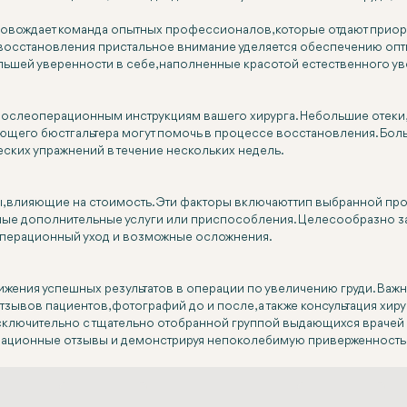
овождает команда опытных профессионалов, которые отдают приорит
осстановления пристальное внимание уделяется обеспечению опти
ьшей уверенности в себе, наполненные красотой естественного ув
послеоперационным инструкциям вашего хирурга. Небольшие отеки,
его бюстгальтера могут помочь в процессе восстановления. Больш
еских упражнений в течение нескольких недель.
, влияющие на стоимость. Эти факторы включают тип выбранной проц
мые дополнительные услуги или приспособления. Целесообразно з
операционный уход и возможные осложнения.
жения успешных результатов в операции по увеличению груди. Важ
тзывов пациентов, фотографий до и после, а также консультация хир
исключительно с тщательно отобранной группой выдающихся врачей
рационные отзывы и демонстрируя непоколебимую приверженность