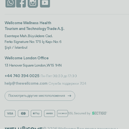
Wellcome Wellness Health
Tourism and Technology Trade A.Ş.
Esentepe Mah. Büyükdere Cad.
Ferko Signature No: 175 İç Kapı No: 6
Şişli / İstanbul
Wellcome London Office
13 Hanover Square London, W1S 1HN
+44 740 394 0025
Пн-Пят 08:30 до 17:00
help@thewellcome.com
Служба поддержки 7/24
Посмотреть другие местоположения