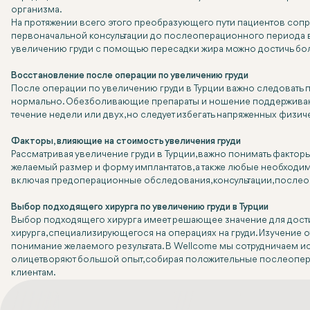
организма.
На протяжении всего этого преобразующего пути пациентов сопр
первоначальной консультации до послеоперационного периода в
увеличению груди с помощью пересадки жира можно достичь бол
Восстановление после операции по увеличению груди
После операции по увеличению груди в Турции важно следовать 
нормально. Обезболивающие препараты и ношение поддерживающ
течение недели или двух, но следует избегать напряженных физич
Факторы, влияющие на стоимость увеличения груди
Рассматривая увеличение груди в Турции, важно понимать факторы
желаемый размер и форму имплантатов, а также любые необходи
включая предоперационные обследования, консультации, после
Выбор подходящего хирурга по увеличению груди в Турции
Выбор подходящего хирурга имеет решающее значение для дости
хирурга, специализирующегося на операциях на груди. Изучение о
понимание желаемого результата. В Wellcome мы сотрудничаем 
олицетворяют большой опыт, собирая положительные послеопе
клиентам.