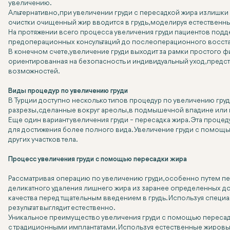
увеличению.
Альтернативно, при увеличении груди с пересадкой жира излишк
очистки очищенный жир вводится в грудь, моделируя естественн
На протяжении всего процесса увеличения груди пациентов подд
предоперационных консультаций до послеоперационного восстан
В конечном счете, увеличение груди выходит за рамки простого 
ориентированная на безопасность и индивидуальный уход, предс
возможностей.
Виды процедур по увеличению груди
В Турции доступно несколько типов процедур по увеличению гр
разрезы, сделанные вокруг ареолы, в подмышечной впадине или 
Еще один вариант увеличения груди – пересадка жира. Эта процеду
для достижения более полного вида. Увеличение груди с помощ
других участков тела.
Процесс увеличения груди с помощью пересадки жира
Рассматривая операцию по увеличению груди, особенно путем перес
деликатного удаления лишнего жира из заранее определенных д
качества перед тщательным введением в грудь. Используя специа
результат выглядит естественно.
Уникальное преимущество увеличения груди с помощью пересадк
с традиционными имплантатами. Используя естественные жировые 