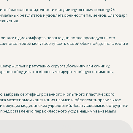
ет безопасности, точности и индивидуальному подходу. От
мальных результатов и удовлетворенности пациентов. Благодаря
еличения.
 синяки и дискомфорт в первые дни после процедуры – это
инство людей могут вернуться к своей обычной деятельности в
едуры, опыт и репутацию хирурга, больницу или клинику,
аранее обсудить с выбранным хирургом общую стоимость,
но выбрать сертифицированного и опытного пластического
урга может помочь оценить их навыки и обеспечить правильное
 и ведущих медицинских учреждений. Наши уважаемые сотрудники
 предоставлению первоклассного ухода нашим уважаемым