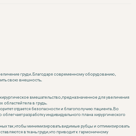
увеличение груди. Благодаря современному оборудованию,
шить свою внешность.
хирургическое вмешательство, предназначенное для увеличения
 областей тела в грудь.
оритет отдается безопасности и благополучию пациента. Во
то облегчает разработку индивидуального плана хирургического
нных так, чтобы минимизировать видимые рубцы и оптимизировать
тавляются в ткань груди, что приводит к гармоничному