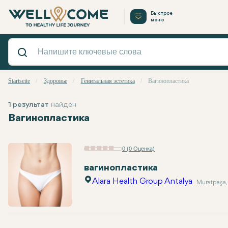
Быстрое
меню
Startseite
Здоровье
Генитальная эстетика
Вагинопластика
1 результат
найден
Вагинопластика
0 (0 Оценка)
вагинопластика
Alara Health Group Antalya
Muratpaşa,