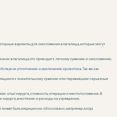
овторные варианты для омоложения влагалища, которые могут
тканях влагалища, что приводит к легкому сужению и омоложению.
бствуя их уплотнению и увеличению кровотока. Так же как
ремящихся к значительному сужению или пережившим серьезные
ми: опыт хирурга, сложность операции и местоположение. В
и хирурга, анестезию и расходы на учреждение.
во может быть медицински обосновано, например, когда