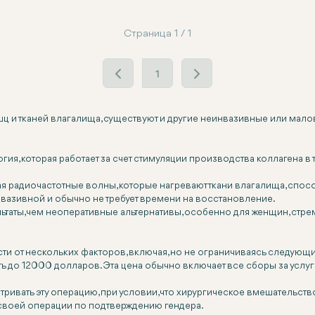
Страница 1 / 1
1
шц и тканей влагалища, существуют и другие неинвазивные или мал
ия, которая работает за счет стимуляции производства коллагена в 
я радиочастотные волны, которые нагревают ткани влагалища, спосо
нвазивной и обычно не требует времени на восстановление.
ьтаты, чем неоперативные альтернативы, особенно для женщин, ст
ти от нескольких факторов, включая, но не ограничиваясь следующи
ь до 12000 долларов. Эта цена обычно включает все сборы за услуг
атривать эту операцию, при условии, что хирургическое вмешательст
 своей операции по подтверждению гендера.