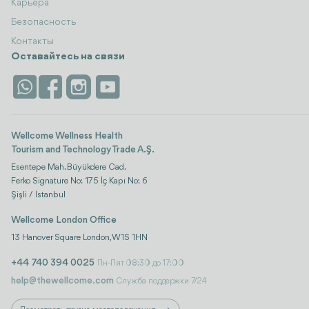
Карьера
Безопасность
Контакты
Оставайтесь на связи
Wellcome Wellness Health
Tourism and Technology Trade A.Ş.
Esentepe Mah. Büyükdere Cad.
Ferko Signature No: 175 İç Kapı No: 6
Şişli / İstanbul
Wellcome London Office
13 Hanover Square London, W1S 1HN
+44 740 394 0025
Пн-Пят 08:30 до 17:00
help@thewellcome.com
Служба поддержки 7/24