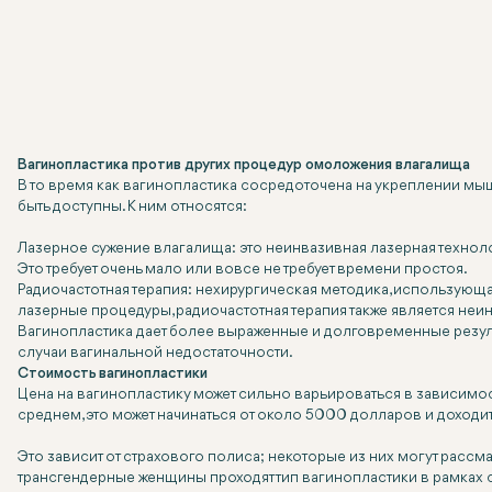
Вагинопластика против других процедур омоложения влагалища
В то время как вагинопластика сосредоточена на укреплении мы
быть доступны. К ним относятся:
Лазерное сужение влагалища: это неинвазивная лазерная технолог
Это требует очень мало или вовсе не требует времени простоя.
Радиочастотная терапия: нехирургическая методика, использующа
лазерные процедуры, радиочастотная терапия также является неи
Вагинопластика дает более выраженные и долговременные резул
случаи вагинальной недостаточности.
Стоимость вагинопластики
Цена на вагинопластику может сильно варьироваться в зависимос
среднем, это может начинаться от около 5000 долларов и доходит
Это зависит от страхового полиса; некоторые из них могут рассм
трансгендерные женщины проходят тип вагинопластики в рамках