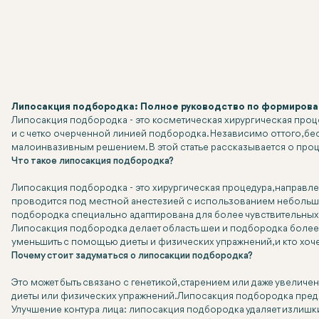
Липосакция подбородка: Полное руководство по формирова
Липосакция подбородка - это косметическая хирургическая проц
и с четко очерченной линией подбородка. Независимо от того, б
малоинвазивным решением. В этой статье рассказывается о проце
Что такое липосакция подбородка?
Липосакция подбородка - это хирургическая процедура, направл
проводится под местной анестезией с использованием небольшой 
подбородка специально адаптирована для более чувствительных
Липосакция подбородка делает область шеи и подбородка более у
уменьшить с помощью диеты и физических упражнений, и кто хоче
Почему стоит задуматься о липосакции подбородка?
Это может быть связано с генетикой, старением или даже увеличен
диеты или физических упражнений. Липосакция подбородка пре
Улучшение контура лица: липосакция подбородка удаляет излишки ж