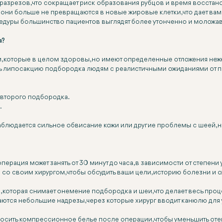
 разрезов, что сокращает риск образования рубцов и время восста
, они больше не превращаются в новые жировые клетки, что дает ва
дуры большинство пациентов выглядят более утонченно и моложаво,
а?
 которые в целом здоровы, но имеют определенные отложения нежел
 липосакцию подбородка людям с реалистичными ожиданиями от проц
т второго подбородка.
.
наблюдается сильное обвисание кожи или другие проблемы с шеей, н
рация может занять от 30 минут до часа, в зависимости от степени
со своим хирургом, чтобы обсудить ваши цели, историю болезни и ож
 которая снимает онемение подбородка и шеи, что делает весь пр
ются небольшие надрезы, через которые хирург вводит канюлю для 
сить компрессионное белье после операции, чтобы уменьшить отек