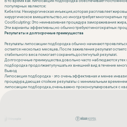
В то время как липосакция подбородка обеспечивает постоянное
популярных являются:
Кибелла: Нехирургическая инъекция, которая расплавляет жиров
хирургическое вмешательство, но иногда требует многократных п
CoolSculpting: Это неинвазивная процедура замораживания жира,
Эти варианты эффективны, но обычно требуют многократных проце
Результаты и долгосрочные преимущества
Результаты липосакции подбородка обычно начинают проявляться 
остается несколько месяцев. После заживления результат остае
стабильного веса помогает сохранить достигнутый результат.
Долгосрочные преимущества довольно часто наблюдаются у тех п
подбородка продолжает улучшать их внешний вид в течение многи
Вывод
Липосакция подбородка - это очень эффективная и менее инвазив
процедура, дающая стойкие результаты с минимальным временем в
липосакции подбородка, очень важно проконсультироваться с кв