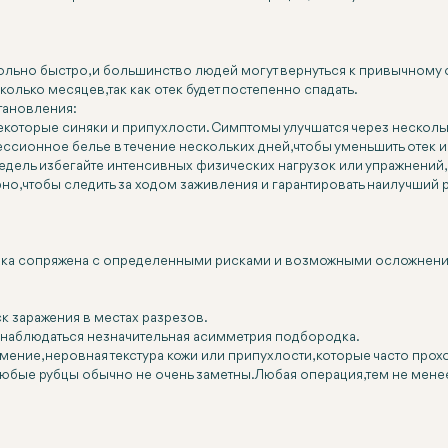
но быстро, и большинство людей могут вернуться к привычному об
олько месяцев, так как отек будет постепенно спадать.
тановления:
екоторые синяки и припухлости. Симптомы улучшатся через несколь
сионное белье в течение нескольких дней, чтобы уменьшить отек и 
едель избегайте интенсивных физических нагрузок или упражнений,
о, чтобы следить за ходом заживления и гарантировать наилучший р
дка сопряжена с определенными рисками и возможными осложнения
к заражения в местах разрезов.
ет наблюдаться незначительная асимметрия подбородка.
ние, неровная текстура кожи или припухлости, которые часто прох
юбые рубцы обычно не очень заметны. Любая операция, тем не менее