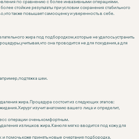
новления по сравнению с более инвазивными операциями.
м более стойкие результаты при условии сохранения стабильного
 что также повышает самооценку и уверенность в себе.
ательного жира под подбородком, которые не удалось устранить
едуры, учитывая, что она проводится не для похудения, а для
апример, подтяжка шеи.
 удаления жира. Процедура состоит из следующих этапов:
идания. Хирург изучит анатомию вашего лица и определит,
оцесс операции очень комфортным.
удаления излишков жира. Канюля мягко вводится под кожу для
 и помочь коже принять новые очертания подбородка.