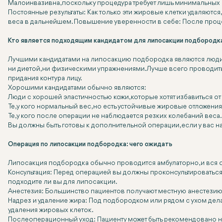
Малоинвазивна, поскольку процедура требует лишь минимальных
Постоянные результаты: Как только эти жировые клетки удаляются
веса в дальнейшем. Повышение уверенности в себе: После проце
Кто является подходящим кандидатом для липосакции подбородк
Лучшими кандидатами на липосакцию подбородка являются люди,
ни диетой, ни физическими упражнениями. Лучше всего проводить
придания контура лицу.
Хорошими кандидатами обычно являются:
Люди с хорошей эластичностью кожи, которые хотят избавиться о
Те, у кого нормальный вес, но есть устойчивые жировые отложения
Те, у кого после операции не наблюдается резких колебаний веса.
Вы должны быть готовы к дополнительной операции, если у вас 
Операция по липосакции подбородка: чего ожидать
Липосакция подбородка обычно проводится амбулаторно, и вся опе
Консультация: Перед операцией вы должны проконсультироваться 
подходите ли вы для липосакции.
Анестезия: Большинство пациентов получают местную анестезию,
Надрез и удаление жира: Под подбородком или рядом с ухом дела
удаления жировых клеток.
Послеоперационный уход: Пациенту может быть рекомендовано но