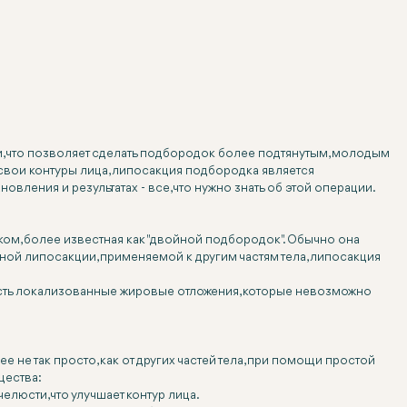
и, что позволяет сделать подбородок более подтянутым, молодым
 свои контуры лица, липосакция подбородка является
ления и результатах - все, что нужно знать об этой операции.
ом, более известная как "двойной подбородок". Обычно она
ной липосакции, применяемой к другим частям тела, липосакция
о есть локализованные жировые отложения, которые невозможно
е не так просто, как от других частей тела, при помощи простой
щества:
елюсти, что улучшает контур лица.