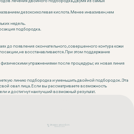
етодов лечения двойного подбородка. Двумя из самых
названием дезоксихолевая кислота. Менее инвазивен, чем
льких недель.
посакция подбородка.
учаях до появления окончательного, совершенного контура кожи
посакции, не восстанавливаются. При этом поддержание
я физическими упражнениями после процедуры; их новая линия
е четкую линию подбородка и уменьшить двойной подбородок. Эта
 свой овал лица. Если вы рассматриваете возможность
ели и достигнут наилучший возможный результат.