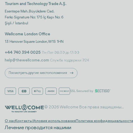
Tourism and Technology Trade A.Ş.
Esentepe Mah. Büyükdere Cad.
Ferko Signature No: 175 İç Kapı No: 6
Şişli / İstanbul
Wellcome London Office
13 Hanover Square London, W1S 1HN
+44 740 394 0025
Пн-Пят 08:30 до 17:00
help@thewellcome.com
Служба поддержки 7/24
Посмотреть другие местоположения
© 2026 Wellcome Все права защищены..
О нас
Контакты
Условия использования
Политика конфиденциальност
Лечение проводится нашими