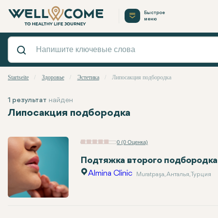
Быстрое
меню
Startseite
Здоровье
Эстетика
Липосакция подбородка
1 результат
найден
Липосакция подбородка
0 (0 Оценка)
Подтяжка второго подбородка
Almina Clinic
Muratpaşa, Анталья, Турция