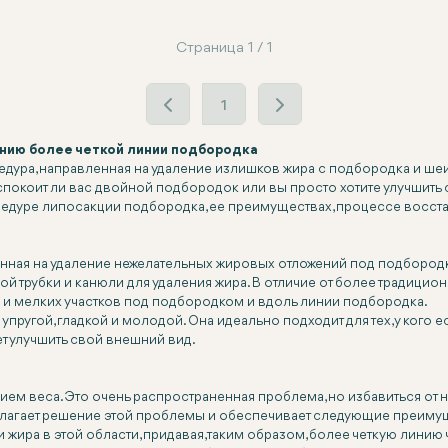
Страница 1 / 1
1
нию более четкой линии подбородка
едура, направленная на удаление излишков жира с подбородка и ше
еспокоит ли вас двойной подбородок или вы просто хотите улучшить
дуре липосакции подбородка, ее преимуществах, процессе восстанов
енная на удаление нежелательных жировых отложений под подбородк
трубки и канюли для удаления жира. В отличие от более традицион
 и мелких участков под подбородком и вдоль линии подбородка.
пругой, гладкой и молодой. Она идеально подходит для тех, у ког
т улучшить свой внешний вид.
ием веса. Это очень распространенная проблема, но избавиться от не
длагает решение этой проблемы и обеспечивает следующие преиму
ира в этой области, придавая, таким образом, более четкую линию ч