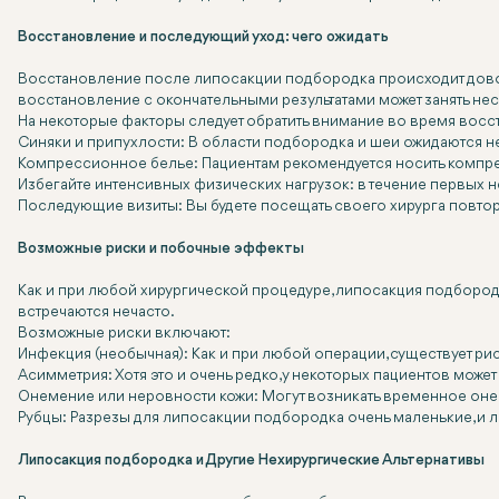
Восстановление и последующий уход: чего ожидать
Восстановление после липосакции подбородка происходит доволь
восстановление с окончательными результатами может занять неск
На некоторые факторы следует обратить внимание во время восс
Синяки и припухлости: В области подбородка и шеи ожидаются н
Компрессионное белье: Пациентам рекомендуется носить компрес
Избегайте интенсивных физических нагрузок: в течение первых н
Последующие визиты: Вы будете посещать своего хирурга повторн
Возможные риски и побочные эффекты
Как и при любой хирургической процедуре, липосакция подборо
встречаются нечасто.
Возможные риски включают:
Инфекция (необычная): Как и при любой операции, существует рис
Асимметрия: Хотя это и очень редко, у некоторых пациентов мож
Онемение или неровности кожи: Могут возникать временное онеме
Рубцы: Разрезы для липосакции подбородка очень маленькие, и л
Липосакция подбородка и Другие Нехирургические Альтернативы