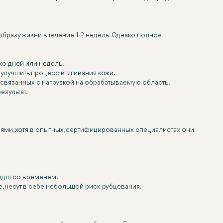
разу жизни в течение 1-2 недель. Однако полное
ко дней или недель.
улучшить процесс втягивания кожи.
 связанных с нагрузкой на обрабатываемую область.
езультат.
ми, хотя в опытных, сертифицированных специалистах они
одят со временем.
, несут в себе небольшой риск рубцевания.