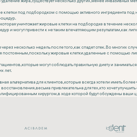
 удаление жира, существует несколько других, менее инвазивных м
ые клетки под подбородком с помощью активного ингредиента под 
роцедур.
 которая уничтожает жировые клетки на подбородке в течение неско
дур и могут привести к не таким впечатляющим результатам, как ли
через несколько недель после того, как спадет отек. Во многих сл
тся постоянным, поскольку жировые клетки, удаленные с помощью ли
ациентов, которые могут соблюдать правильную диету и заниматьс
х лет.
ная альтернатива для клиентов, которые всегда хотели иметь боле
осстановления, весьма привлекательна для тех, кто хочет улучшить
алифицированным хирургом, в ходе которой будут обсуждены ваши ц