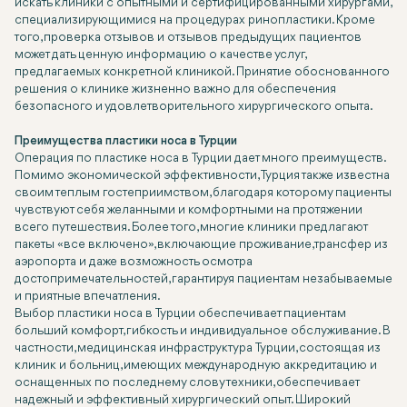
искать клиники с опытными и сертифицированными хирургами,
специализирующимися на процедурах ринопластики. Кроме
того, проверка отзывов и отзывов предыдущих пациентов
может дать ценную информацию о качестве услуг,
предлагаемых конкретной клиникой. Принятие обоснованного
решения о клинике жизненно важно для обеспечения
безопасного и удовлетворительного хирургического опыта.
Преимущества пластики носа в Турции
Операция по пластике носа в Турции дает много преимуществ.
Помимо экономической эффективности, Турция также известна
своим теплым гостеприимством, благодаря которому пациенты
чувствуют себя желанными и комфортными на протяжении
всего путешествия. Более того, многие клиники предлагают
пакеты «все включено», включающие проживание, трансфер из
аэропорта и даже возможность осмотра
достопримечательностей, гарантируя пациентам незабываемые
и приятные впечатления.
Выбор пластики носа в Турции обеспечивает пациентам
больший комфорт, гибкость и индивидуальное обслуживание. В
частности, медицинская инфраструктура Турции, состоящая из
клиник и больниц, имеющих международную аккредитацию и
оснащенных по последнему слову техники, обеспечивает
надежный и эффективный хирургический опыт. Широкий