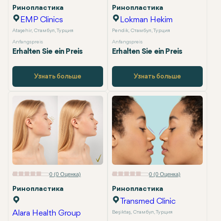
Ринопластика
Ринопластика
Специальный пакет услуг
EMP Clinics
Lokman Hekim
Ataşehir, Стамбул, Турция
Pendik, Стамбул, Турция
Anfangspreis
Anfangspreis
Erhalten Sie ein Preis
Erhalten Sie ein Preis
Узнать больше
Узнать больше
0 (0 Оценка)
0 (0 Оценка)
Ринопластика
Ринопластика
Transmed Clinic
Alara Health Group
Beşiktaş, Стамбул, Турция