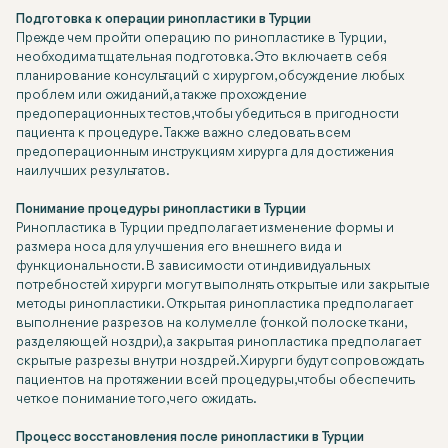
Подготовка к операции ринопластики в Турции
Прежде чем пройти операцию по ринопластике в Турции,
необходима тщательная подготовка. Это включает в себя
планирование консультаций с хирургом, обсуждение любых
проблем или ожиданий, а также прохождение
предоперационных тестов, чтобы убедиться в пригодности
пациента к процедуре. Также важно следовать всем
предоперационным инструкциям хирурга для достижения
наилучших результатов.
Понимание процедуры ринопластики в Турции
Ринопластика в Турции предполагает изменение формы и
размера носа для улучшения его внешнего вида и
функциональности. В зависимости от индивидуальных
потребностей хирурги могут выполнять открытые или закрытые
методы ринопластики. Открытая ринопластика предполагает
выполнение разрезов на колумелле (тонкой полоске ткани,
разделяющей ноздри), а закрытая ринопластика предполагает
скрытые разрезы внутри ноздрей. Хирурги будут сопровождать
пациентов на протяжении всей процедуры, чтобы обеспечить
четкое понимание того, чего ожидать.
Процесс восстановления после ринопластики в Турции