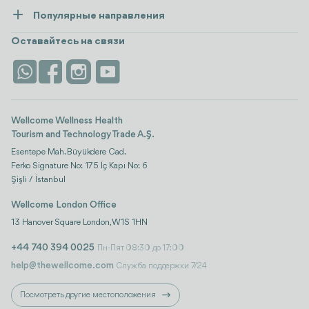
Ресурсы и политика
Популярные направления
Wellness
посмотреть все
Карьера
Турция
Размещение
Оставайтесь на связи
Безопасность
Antalya
Достопримечательности
Контакты
Istanbul
Отзывы
Life Platform
Wellcome Wellness Health
Tourism and Technology Trade A.Ş.
Esentepe Mah. Büyükdere Cad.
Ferko Signature No: 175 İç Kapı No: 6
Şişli / İstanbul
Wellcome London Office
13 Hanover Square London, W1S 1HN
+44 740 394 0025
Пн-Пят 08:30 до 17:00
help@thewellcome.com
Служба поддержки 7/24
Посмотреть другие местоположения