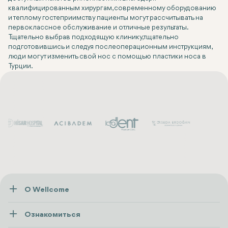
квалифицированным хирургам, современному оборудованию
и теплому гостеприимству пациенты могут рассчитывать на
первоклассное обслуживание и отличные результаты.
Тщательно выбрав подходящую клинику, тщательно
подготовившись и следуя послеоперационным инструкциям,
люди могут изменить свой нос с помощью пластики носа в
Турции.
О Wellcome
О нас
Ознакомиться
Пресса
Здоровье