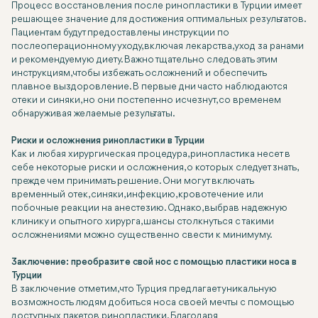
Процесс восстановления после ринопластики в Турции имеет
решающее значение для достижения оптимальных результатов.
Пациентам будут предоставлены инструкции по
послеоперационному уходу, включая лекарства, уход за ранами
и рекомендуемую диету. Важно тщательно следовать этим
инструкциям, чтобы избежать осложнений и обеспечить
плавное выздоровление. В первые дни часто наблюдаются
отеки и синяки, но они постепенно исчезнут, со временем
обнаруживая желаемые результаты.
Риски и осложнения ринопластики в Турции
Как и любая хирургическая процедура, ринопластика несет в
себе некоторые риски и осложнения, о которых следует знать,
прежде чем принимать решение. Они могут включать
временный отек, синяки, инфекцию, кровотечение или
побочные реакции на анестезию. Однако, выбрав надежную
клинику и опытного хирурга, шансы столкнуться с такими
осложнениями можно существенно свести к минимуму.
Заключение: преобразите свой нос с помощью пластики носа в
Турции
В заключение отметим, что Турция предлагает уникальную
возможность людям добиться носа своей мечты с помощью
доступных пакетов ринопластики. Благодаря