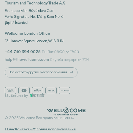
Tourism and Technology Trade A.Ş.
Esentepe Mah. Büyükdere Cad.
Ferko Signature No: 175 İç Kapı No: 6
Şişli / İstanbul
Wellcome London Office
13 Hanover Square London, W1S 1HN
+44 740 394 0025
Пн-Пят 08:30 до 17:00
help@thewellcome.com
Служба поддержки 7/24
Посмотреть другие местоположения
© 2026 Wellcome Все права защищены..
О нас
Контакты
Условия использования