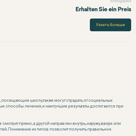
Anfangspreis
Erhalten Sie ein Preis
Узнать больше
 посещающие школу, также могут страдать от социальных
ные способы лечения, и наилучшие результаты достигаются при
смотрит прямо, а другой направлен внутрь, наружу, вверх или
тей. Понимание их типов позволит получить правильное