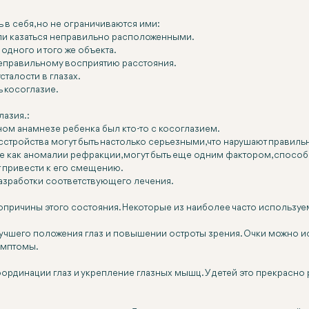
 в себя, но не ограничиваются ими:
или казаться неправильно расположенными.
одного и того же объекта.
неправильному восприятию расстояния.
сталости в глазах.
 косоглазие.
лазия.:
ном анамнезе ребенка был кто-то с косоглазием.
тройства могут быть настолько серьезными, что нарушают правиль
ие как аномалии рефракции, могут быть еще одним фактором, спос
т привести к его смещению.
азработки соответствующего лечения.
рвопричины этого состояния. Некоторые из наиболее часто использу
чшего положения глаз и повышении остроты зрения. Очки можно ис
симптомы.
ординации глаз и укрепление глазных мышц. У детей это прекрасно р