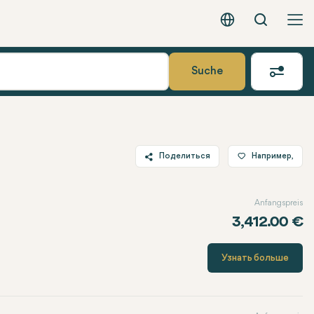
Вызов
Русский - EUR
Suche
Поделиться
Например,
Twitter
Anfangspreis
Facebook
3,412.00 €
Linkedin
WhatsApp
Узнать больше
Telegram
Электронная почта