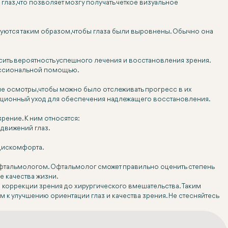
лаз, что позволяет мозгу получать четкое визуальное
ются таким образом, чтобы глаза были выровнены. Обычно она
ысить вероятность успешного лечения и восстановления зрения.
фессиональной помощью.
осмотры, чтобы можно было отслеживать прогресс в их
ационный уход для обеспечения надлежащего восстановления.
рение. К ним относятся:
движений глаз.
 дискомфорта.
офтальмологом. Офтальмолог сможет правильно оценить степень
е качества жизни.
 и коррекции зрения до хирургического вмешательства. Таким
ом к улучшению ориентации глаз и качества зрения. Не стесняйтесь