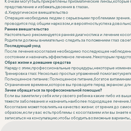
К очкам могут быть прикреплены призматические линзы, которые п
представление и избежать двоения в глазах.
d. Хирургическое вмешательство
Операция необходима людям с серьезными проблемами зрения. П
проводится под общим наркозом, и вероятность успеха довольн
Раннее вмешательство
Настоятельно рекомендуется ранняя диагностика и лечение косог
Родители должны внимательно следить за положением глаз сво
Последующий уход
После лечения косоглазия необходимо последующее наблюдение
состоянии и назначать эффективное лечение. Некоторым предст
Образ жизни и домашние средства
Наряду с этим, профессиональные процедуры, некоторые изменени
Тренировка глаз: Несколько простых упражнений помогают укре
Полноценное питание: Полноценное питание, богатое витаминами 
Ограничение времени, которое вы проводите перед экраном: дли
Зачем обращаться за профессиональной помощью?
Если вы заметили у себя или у своего ребенка какие-либо из в
тяжести заболевания и назначить наиболее подходящее лечение. 
Косоглазие может повлиять на качество жизни: от зрения до самоо
образом, если у вас есть проблемы с косоглазием или вы знаете к
записаться на консультацию, чтобы обсудить возможные варианты,