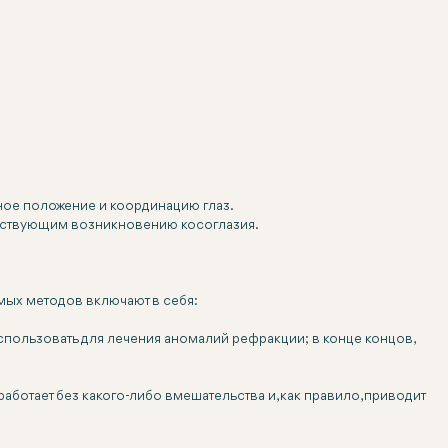
ное положение и координацию глаз.
обствующим возникновению косоглазия.
емых методов включают в себя:
пользовать для лечения аномалий рефракции; в конце концов,
аботает без какого-либо вмешательства и, как правило, приводит