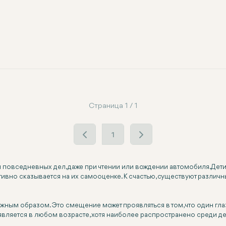
Страница 1 / 1
1
повседневных дел, даже при чтении или вождении автомобиля. Дети,
ативно сказывается на их самооценке. К счастью, существуют различ
ным образом. Это смещение может проявляться в том, что один глаз 
является в любом возрасте, хотя наиболее распространено среди де