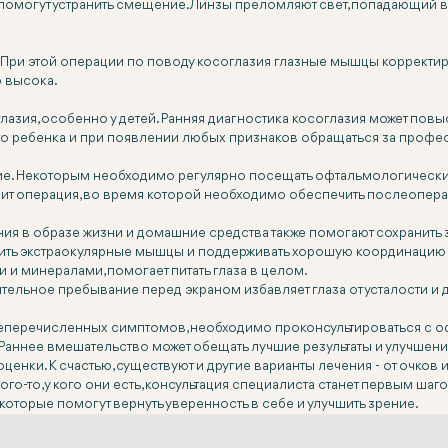
омогут устранить смещение. Линзы преломляют свет, попадающий в г
ри этой операции по поводу косоглазия глазные мышцы корректиру
о высока.
лазия, особенно у детей. Ранняя диагностика косоглазия может пов
его ребенка и при появлении любых признаков обращаться за про
. Некоторым необходимо регулярно посещать офтальмологические 
оит операция, во время которой необходимо обеспечить послеопер
я в образе жизни и домашние средства также помогают сохранить з
пить экстраокулярные мышцы и поддерживать хорошую координацию 
и минералами, помогает питать глаза в целом.
тельное пребывание перед экраном избавляет глаза от усталости и
ышеперечисленных симптомов, необходимо проконсультироваться с 
Раннее вмешательство может обещать лучшие результаты и улучшени
ценки. К счастью, существуют и другие варианты лечения - от очков
ого-то, у кого они есть, консультация специалиста станет первым шаг
 которые помогут вернуть уверенность в себе и улучшить зрение.