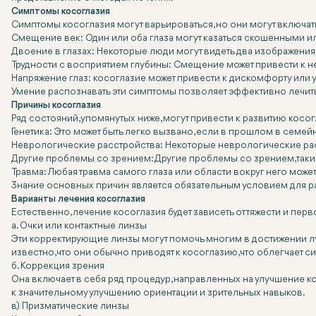
Симптомы косоглазия
Симптомы косоглазия могут варьироваться, но они могут включать
Смещение век: Один или оба глаза могут казаться скошенными 
Двоение в глазах: Некоторые люди могут видеть два изображения 
Трудности с восприятием глубины: Смещение может привести к 
Напряжение глаз: косоглазие может привести к дискомфорту или у
Умение распознавать эти симптомы позволяет эффективно лечить
Причины косоглазия
Ряд состояний, упомянутых ниже, могут привести к развитию косог
Генетика: Это может быть легко вызвано, если в прошлом в семей
Неврологические расстройства: Некоторые неврологические расс
Другие проблемы со зрением: Другие проблемы со зрением, так
Травма: Любая травма самого глаза или области вокруг него може
Знание основных причин является обязательным условием для р
Варианты лечения косоглазия
Естественно, лечение косоглазия будет зависеть от тяжести и пе
а. Очки или контактные линзы
Эти корректирующие линзы могут помочь многим в достижении лу
известно, что они обычно приводят к косоглазию, что облегчает 
б. Коррекция зрения
Она включает в себя ряд процедур, направленных на улучшение ко
к значительному улучшению ориентации и зрительных навыков.
в) Призматические линзы