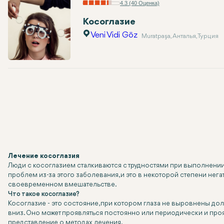
4.3 (40 Оценка)
Косоглазие
Veni Vidi Göz
Muratpaşa, Анталья, Турция
Лечение косоглазия
Люди с косоглазием сталкиваются с трудностями при выполнении 
проблем из-за этого заболевания, и это в некоторой степени нег
своевременном вмешательстве.
Что такое косоглазие?
Косоглазие - это состояние, при котором глаза не выровнены долж
вниз. Оно может проявляться постоянно или периодически и про
представление о методах лечения.