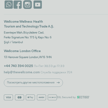
Wellcome Wellness Health
Tourism and Technology Trade A.Ş.
Esentepe Mah. Büyükdere Cad.
Ferko Signature No: 175 İç Kapı No: 6
Şişli / İstanbul
Wellcome London Office
13 Hanover Square London, W1S 1HN
+44 740 394 0025
Пн-Пят 08:30 до 17:00
help@thewellcome.com
Служба поддержки 7/24
Посмотреть другие местоположения