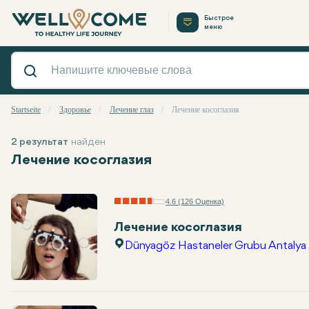
Быстрое
меню
Startseite
Здоровье
Лечение глаз
Лечение косоглазия
2 результат
найден
Лечение косоглазия
4.6 (126 Оценка)
Лечение косоглазия
Dünyagöz Hastaneler Grubu Antalya