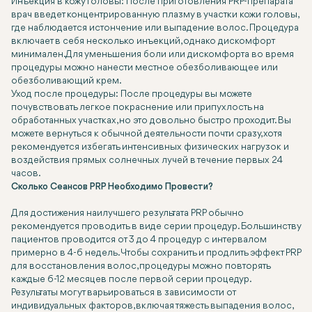
Инъекция в кожу головы: После приготовления PRP-препарата
врач введет концентрированную плазму в участки кожи головы,
где наблюдается истончение или выпадение волос. Процедура
включает в себя несколько инъекций, однако дискомфорт
минимален. Для уменьшения боли или дискомфорта во время
процедуры можно нанести местное обезболивающее или
обезболивающий крем.
Уход после процедуры: После процедуры вы можете
почувствовать легкое покраснение или припухлость на
обработанных участках, но это довольно быстро проходит. Вы
можете вернуться к обычной деятельности почти сразу, хотя
рекомендуется избегать интенсивных физических нагрузок и
воздействия прямых солнечных лучей в течение первых 24
часов.
Сколько Сеансов PRP Необходимо Провести?
Для достижения наилучшего результата PRP обычно
рекомендуется проводить в виде серии процедур. Большинству
пациентов проводится от 3 до 4 процедур с интервалом
примерно в 4-6 недель. Чтобы сохранить и продлить эффект PRP
для восстановления волос, процедуры можно повторять
каждые 6-12 месяцев после первой серии процедур.
Результаты могут варьироваться в зависимости от
индивидуальных факторов, включая тяжесть выпадения волос,