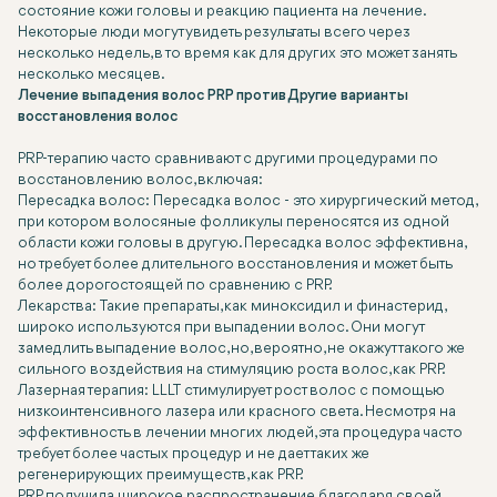
состояние кожи головы и реакцию пациента на лечение.
Некоторые люди могут увидеть результаты всего через
несколько недель, в то время как для других это может занять
несколько месяцев.
Лечение выпадения волос PRP против Другие варианты
восстановления волос
PRP-терапию часто сравнивают с другими процедурами по
восстановлению волос, включая:
Пересадка волос: Пересадка волос - это хирургический метод,
при котором волосяные фолликулы переносятся из одной
области кожи головы в другую. Пересадка волос эффективна,
но требует более длительного восстановления и может быть
более дорогостоящей по сравнению с PRP.
Лекарства: Такие препараты, как миноксидил и финастерид,
широко используются при выпадении волос. Они могут
замедлить выпадение волос, но, вероятно, не окажут такого же
сильного воздействия на стимуляцию роста волос, как PRP.
Лазерная терапия: LLLT стимулирует рост волос с помощью
низкоинтенсивного лазера или красного света. Несмотря на
эффективность в лечении многих людей, эта процедура часто
требует более частых процедур и не дает таких же
регенерирующих преимуществ, как PRP.
PRP получила широкое распространение благодаря своей