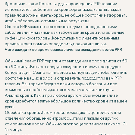
Здоровые люди: Поскольку для проведения PRP-терапии
используется собственная кровь организма, кандидаты, как
правило, должны иметь хорошее общее состояние здоровья,
чтобы обеспечить оптимальные результаты.
Однако PRP может не подходить людям с определенными
заболеваниями, такими как заболевания крови или активные
инфекции кожи головы. Консультация с лицензированным
врачом может помочь определить, подходите ли вы.
Чего ожидать во время сеанса лечения выпадения волос PRP.
Обычный сеанс PRP-терапии от выпадения волос длится от 60
до 90 минут. Вот чего следует ожидать во время процедуры:
Консультация: Сеанс начинается с консультации, чтобы оценить
состояние ваших волос и определить, подходит ли вам PRP-
терапия. Ваш врач обсудит с вами историю болезни и все
возможные проблемы, которые у вас могут возникнуть.
Анализ крови: Как и при любом другом обычном анализе
крови, требуется взять небольшое количество крови из вашей
руки.
Обработка крови: Затем кровь помещают в центрифугу для
отделения обогащенной тромбоцитами плазмы от других
компонентов крови. Обычно этот процесс занимает около 10-
15 минут.