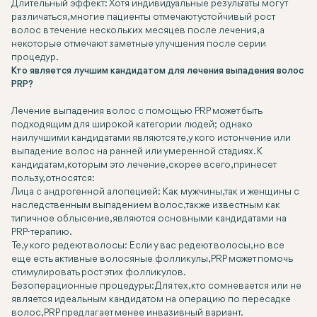
Длительный эффект: Хотя индивидуальные результаты могут
различаться, многие пациенты отмечают устойчивый рост
волос в течение нескольких месяцев после лечения, а
некоторые отмечают заметные улучшения после серии
процедур.
Кто является лучшим кандидатом для лечения выпадения волос
PRP?
Лечение выпадения волос с помощью PRP может быть
подходящим для широкой категории людей; однако
наилучшими кандидатами являются те, у кого истончение или
выпадение волос на ранней или умеренной стадиях. К
кандидатам, которым это лечение, скорее всего, принесет
пользу, относятся:
Лица с андрогенной алопецией: Как мужчины, так и женщины с
наследственным выпадением волос, также известным как
типичное облысение, являются основными кандидатами на
PRP-терапию.
Те, у кого редеют волосы: Если у вас редеют волосы, но все
еще есть активные волосяные фолликулы, PRP может помочь
стимулировать рост этих фолликулов.
Безоперационные процедуры: Для тех, кто сомневается или не
является идеальным кандидатом на операцию по пересадке
волос, PRP предлагает менее инвазивный вариант.