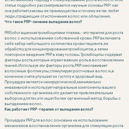
естественному подходу к стимулированию роста волос. В этой
статье подробно рассматриваются научные основы PRP: как
она работает, каковы ее преимущества и почему ее так любят
люди, страдающие от истончения волос или облысения.
Что такое PRP-лечение выпадения волос?
PRP, обогащенная тромбоцитами плазма, - это терапия для роста
волос с использованием собственной крови. PRP включает в
себя забор небольшого количества крови пациента, ее
обработку для концентрирования тромбоцитов, а затем
повторное введение PRP в кожу головы. Тромбоциты содержат
факторы роста, которые играют важную роль в восстановлении
тканей. Используя эти факторы роста, PRP омолаживает
волосяные фолликулы, стимулирует рост новых волос и, в
конечном счете, улучшает их густоту и здоровый вид.
Процедура является нехирургической, минимально
инвазивной и использует натуральные компоненты вашего
собственного организма, что делает ее привлекательным
выбором для тех, кто ищет более органичный метод борьбы с
выпадением волос.
Как работает PRP-терапия от выпадения волос?
Процедура PRP для волос основана на использовании
механизмов восстановления организма для стимуляции роста