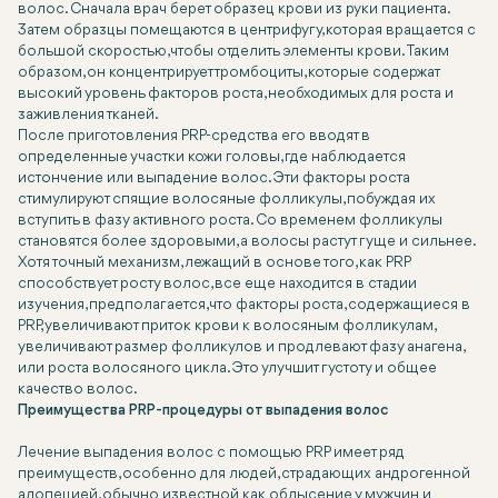
волос. Сначала врач берет образец крови из руки пациента.
Затем образцы помещаются в центрифугу, которая вращается с
большой скоростью, чтобы отделить элементы крови. Таким
образом, он концентрирует тромбоциты, которые содержат
высокий уровень факторов роста, необходимых для роста и
заживления тканей.
После приготовления PRP-средства его вводят в
определенные участки кожи головы, где наблюдается
истончение или выпадение волос. Эти факторы роста
стимулируют спящие волосяные фолликулы, побуждая их
вступить в фазу активного роста. Со временем фолликулы
становятся более здоровыми, а волосы растут гуще и сильнее.
Хотя точный механизм, лежащий в основе того, как PRP
способствует росту волос, все еще находится в стадии
изучения, предполагается, что факторы роста, содержащиеся в
PRP, увеличивают приток крови к волосяным фолликулам,
увеличивают размер фолликулов и продлевают фазу анагена,
или роста волосяного цикла. Это улучшит густоту и общее
качество волос.
Преимущества PRP-процедуры от выпадения волос
Лечение выпадения волос с помощью PRP имеет ряд
преимуществ, особенно для людей, страдающих андрогенной
алопецией, обычно известной как облысение у мужчин и