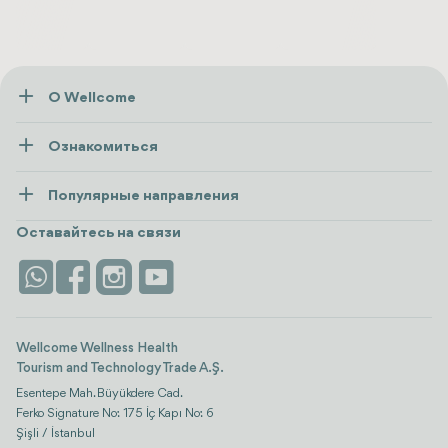
О Wellcome
О нас
Ознакомиться
Пресса
Здоровье
Ресурсы и политика
Популярные направления
Wellness
посмотреть все
Карьера
Турция
Размещение
Оставайтесь на связи
Безопасность
Antalya
Достопримечательности
Контакты
Istanbul
Отзывы
Life Platform
Wellcome Wellness Health
Tourism and Technology Trade A.Ş.
Esentepe Mah. Büyükdere Cad.
Ferko Signature No: 175 İç Kapı No: 6
Şişli / İstanbul