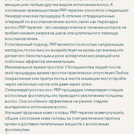
женщин, или любым другим видом истончения волос. К
основным преимуществам PRP-терапии относятся следующие:
Нехирургическая процедура: В отличие от традиционных
операций по восстановлению волос, таких как пересадка
волос, PRP-терапия - это нехирургическое лечение, которое не
требует никаких разрезов, швов или длительного периода
восстановления.
Естественный подход: PRP является полностью натуральным
методом, поскольку он воздействует на кровь организма, что
делает его безопасным, а риск аллергических реакций или
побочных эффектов минимальным.
Минимальное время простоя: У большинства людей после
этой процедуры время простоя практически отсутствует. Любое
покраснение или припухлость в месте инъекции могут пройти
через несколько часов или даже через сутки.
Стимулирует рост волос: PRP-процедура стимулирует спящие
волосяные фолликулы, что приводит к увеличению толщины
волос. Она особенно эффективна на ранних стадиях
выпадения и истончения волос.
Улучшает здоровье кожи головы: PRP-терапия может улучшить
общее состояние кожи головы за счет увеличения притока
крови и доставки питательных веществ к волосяным
фолликулам.