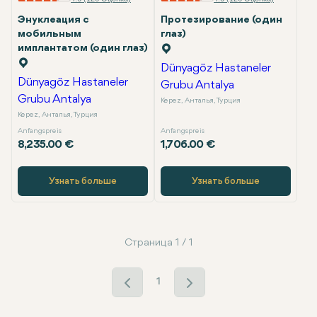
Энуклеация с
Протезирование (один
мобильным
глаз)
имплантатом (один глаз)
Dünyagöz Hastaneler
Dünyagöz Hastaneler
Grubu Antalya
Grubu Antalya
Kepez, Анталья, Турция
Kepez, Анталья, Турция
Anfangspreis
Anfangspreis
8,235.00 €
1,706.00 €
Узнать больше
Узнать больше
Страница 1 / 1
1