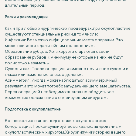
длительный период.
Риски и рекомендации
Как и при любых хирургических процедурах, при окулопластике
существуют потенциальные риски, в том числе:
Инфекция:
Возможно инфицирование места операции. Это
может привести к дальнейшим осложнениям.
Образование рубцов:
Хотя хирурги стараются свести
образование рубцов к минимуму, некоторые из них не будут
полностью незаметны.
Сухость глаз:
После операции возможно появление сухости в
глазах или изменение слезоотделения.
Асимметрия:
Иногда может наблюдаться асимметричный
результат, и это может потребовать дальнейшего вмешательства.
Перед операцией необходимо тщательно обсудить все
возможные осложнения с оперирующим хирургом.
Подготовка к окулопластике
Вот несколько этапов подготовки к окулопластике:
Консультация:
Проконсультируйтесь с квалифицированным
окулопластическим хирургом. Хирург изучит историю вашего