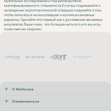
тщательных исследований и под руководством
квалифицированного специалиста. Если вы подумываете о
проведении окулопластической операции, подумайте о том,
чтобы записаться на консультацию и изучить возможные
варианты. Сделайте этот первый шаг к достижению желаемых
результатов. Ваши глаза - это большая часть того, кто вы есть, -
позвольте им сверкать!
О Wellcome
О нас
Ознакомиться
Пресса
Здоровье
Ресурсы и политика