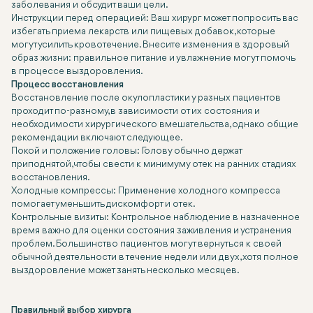
заболевания и обсудит ваши цели.
Инструкции перед операцией:
Ваш хирург может попросить вас
избегать приема лекарств или пищевых добавок, которые
могут усилить кровотечение. Внесите изменения в здоровый
образ жизни: правильное питание и увлажнение могут помочь
в процессе выздоровления.
Процесс восстановления
Восстановление после окулопластики у разных пациентов
проходит по-разному, в зависимости от их состояния и
необходимости хирургического вмешательства, однако общие
рекомендации включают следующее.
Покой и положение головы:
Голову обычно держат
приподнятой, чтобы свести к минимуму отек на ранних стадиях
восстановления.
Холодные компрессы:
Применение холодного компресса
помогает уменьшить дискомфорт и отек.
Контрольные визиты:
Контрольное наблюдение в назначенное
время важно для оценки состояния заживления и устранения
проблем. Большинство пациентов могут вернуться к своей
обычной деятельности в течение недели или двух, хотя полное
выздоровление может занять несколько месяцев.
Правильный выбор хирурга