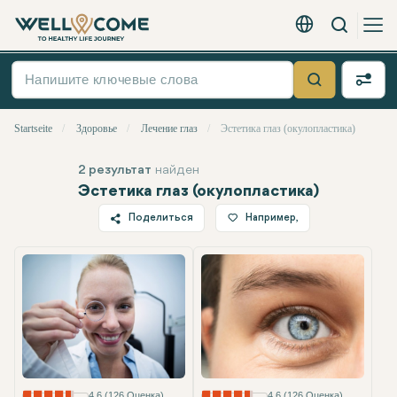
Вызов
Русский - EUR
Быстрое
меню
Suche
Startseite
Здоровье
Лечение глаз
Эстетика глаз (окулопластика)
2 результат
найден
Эстетика глаз (окулопластика)
Поделиться
Например,
Twitter
Facebook
Linkedin
WhatsApp
Telegram
Электронная почта
4.6 (126 Оценка)
4.6 (126 Оценка)