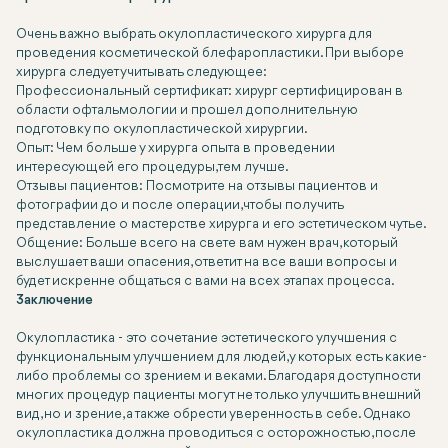
Очень важно выбрать окулопластического хирурга для
проведения косметической блефаропластики. При выборе
хирурга следует учитывать следующее:
Профессиональный сертификат:
хирург сертифицирован в
области офтальмологии и прошел дополнительную
подготовку по окулопластической хирургии.
Опыт:
Чем больше у хирурга опыта в проведении
интересующей его процедуры, тем лучше.
Отзывы пациентов:
Посмотрите на отзывы пациентов и
фотографии до и после операции, чтобы получить
представление о мастерстве хирурга и его эстетическом чутье.
Общение:
Больше всего на свете вам нужен врач, который
выслушает ваши опасения, ответит на все ваши вопросы и
будет искренне общаться с вами на всех этапах процесса.
Заключение
Окулопластика - это сочетание эстетического улучшения с
функциональным улучшением для людей, у которых есть какие-
либо проблемы со зрением и веками. Благодаря доступности
многих процедур пациенты могут не только улучшить внешний
вид, но и зрение, а также обрести уверенность в себе. Однако
окулопластика должна проводиться с осторожностью, после