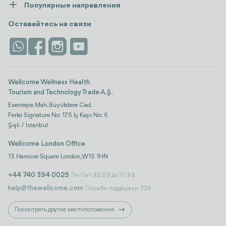
Популярные направления
Wellness
посмотреть все
Карьера
Турция
Размещение
Оставайтесь на связи
Безопасность
Antalya
Достопримечательности
Контакты
Istanbul
Отзывы
Life Platform
Wellcome Wellness Health
Tourism and Technology Trade A.Ş.
Esentepe Mah. Büyükdere Cad.
Ferko Signature No: 175 İç Kapı No: 6
Şişli / İstanbul
Wellcome London Office
13 Hanover Square London, W1S 1HN
+44 740 394 0025
Пн-Пят 08:30 до 17:00
help@thewellcome.com
Служба поддержки 7/24
Посмотреть другие местоположения