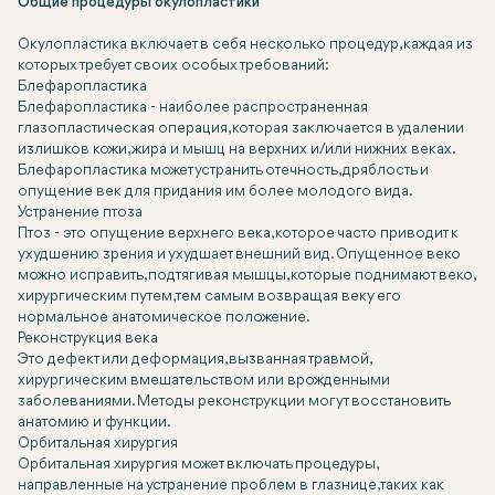
Общие процедуры окулопластики
Окулопластика включает в себя несколько процедур, каждая из
которых требует своих особых требований:
Блефаропластика
Блефаропластика - наиболее распространенная
глазопластическая операция, которая заключается в удалении
излишков кожи, жира и мышц на верхних и/или нижних веках.
Блефаропластика может устранить отечность, дряблость и
опущение век для придания им более молодого вида.
Устранение птоза
Птоз - это опущение верхнего века, которое часто приводит к
ухудшению зрения и ухудшает внешний вид. Опущенное веко
можно исправить, подтягивая мышцы, которые поднимают веко,
хирургическим путем, тем самым возвращая веку его
нормальное анатомическое положение.
Реконструкция века
Это дефект или деформация, вызванная травмой,
хирургическим вмешательством или врожденными
заболеваниями. Методы реконструкции могут восстановить
анатомию и функции.
Орбитальная хирургия
Орбитальная хирургия может включать процедуры,
направленные на устранение проблем в глазнице, таких как