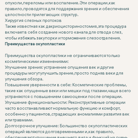
опухоли, переломы или воспаление. Эти операции, как
правило, проводятся для поддержания зрения и обеспечения
целостности прилегающих структур.
Хирургия слезных протоков
Также известная как дакриоцисториностомия, эта процедура
включает в себя создание нового канала для отвода слез,
чтобы избежать закупорки и торможения слезоотделения.
Преимущества окулопластики
Преимущества окулопластики не ограничиваются только
косметическими изменениями:
Улучшение зрения:
устранение опущения век и другие
процедуры могут улучшить зрение, просто подняв веки для
улучшения обзора.
Повышение уверенности в себе:
Косметические проблемы,
такие как опущенные веки или мешки под глазами, чаще всего
устраняются с повышением самооценки после операции.
Улучшение функциональности:
Реконструктивные операции
часто восстанавливают нормальную функцию и комфорт,
особенно у пациентов, страдающих аномалиями развития век
или травмами.
Долгосрочное улучшение:
Большинство окулопластических
операций являются долговременными и, как правило,
обеспечивают улучшение внешнего вида и функций на очень