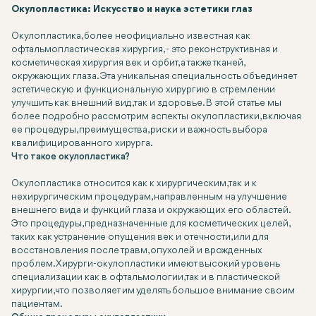
Окулопластика: Искусство и наука эстетики глаз
Окулопластика, более неофициально известная как
офтальмопластическая хирургия, - это реконструктивная и
косметическая хирургия век и орбит, а также тканей,
окружающих глаза. Эта уникальная специальность объединяет
эстетическую и функциональную хирургию в стремлении
улучшить как внешний вид, так и здоровье. В этой статье мы
более подробно рассмотрим аспекты окулопластики, включая
ее процедуры, преимущества, риски и важность выбора
квалифицированного хирурга.
Что такое окулопластика?
Окулопластика относится как к хирургическим, так и к
нехирургическим процедурам, направленным на улучшение
внешнего вида и функций глаза и окружающих его областей.
Это процедуры, предназначенные для косметических целей,
таких как устранение опущения век и отечности, или для
восстановления после травм, опухолей и врожденных
проблем. Хирурги-окулопластики имеют высокий уровень
специализации как в офтальмологии, так и в пластической
хирургии, что позволяет им уделять большое внимание своим
пациентам.