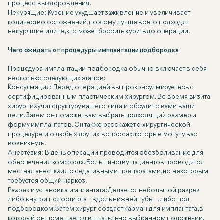
процесс выздоровления.
Некурящие: Курение ухудшает заживление и увеличивает
количество осложнений, поэтому лучше всего подходят
некурящие или те, кто может бросить курить до операции.
Чего ожидать от процедуры имплантации подбородка
Процедура имплантации подбородка обычно включает в себя
несколько следующих этапов:
Консультация: Перед операцией вы проконсультируетесь с
сертифицированным пластическим хирургом. Во время визита
хирург изучит структуру вашего лица и обсудит с вами ваши
цели. Затем он поможет вам выбрать подходящий размер и
форму имплантатов. Он также расскажет о хирургической
процедуре и о любых других вопросах, которые могут у вас
возникнуть.
Анестезия: В день операции проводится обезболивание для
обеспечения комфорта. Большинству пациентов проводится
местная анестезия с седативными препаратами, но некоторым
требуется общий наркоз.
Разрез и установка имплантата: Делается небольшой разрез
либо внутри полости рта - вдоль нижней губы -, либо под
подбородком. Затем хирург создает карман для имплантата, в
который он помещается в тщательно выбранном положении.