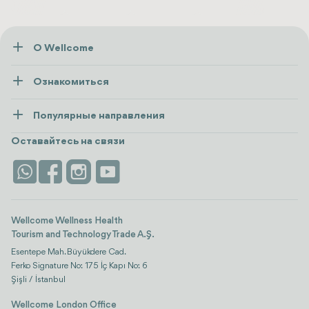
О Wellcome
О нас
Ознакомиться
Пресса
Здоровье
Ресурсы и политика
Популярные направления
Wellness
посмотреть все
Карьера
Турция
Размещение
Оставайтесь на связи
Безопасность
Antalya
Достопримечательности
Контакты
Istanbul
Отзывы
Life Platform
Wellcome Wellness Health
Tourism and Technology Trade A.Ş.
Esentepe Mah. Büyükdere Cad.
Ferko Signature No: 175 İç Kapı No: 6
Şişli / İstanbul
Wellcome London Office