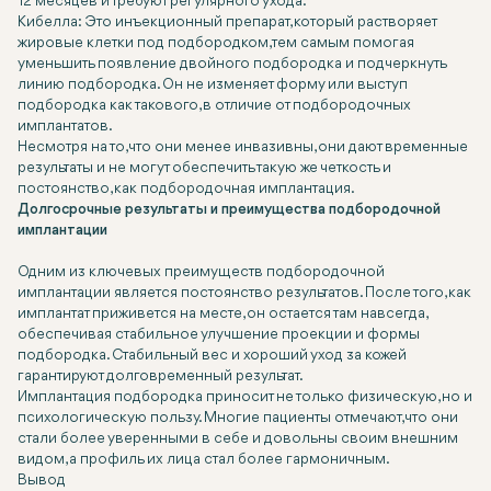
12 месяцев и требуют регулярного ухода.
Кибелла: Это инъекционный препарат, который растворяет
жировые клетки под подбородком, тем самым помогая
уменьшить появление двойного подбородка и подчеркнуть
линию подбородка. Он не изменяет форму или выступ
подбородка как такового, в отличие от подбородочных
имплантатов.
Несмотря на то, что они менее инвазивны, они дают временные
результаты и не могут обеспечить такую же четкость и
постоянство, как подбородочная имплантация.
Долгосрочные результаты и преимущества подбородочной
имплантации
Одним из ключевых преимуществ подбородочной
имплантации является постоянство результатов. После того, как
имплантат приживется на месте, он остается там навсегда,
обеспечивая стабильное улучшение проекции и формы
подбородка. Стабильный вес и хороший уход за кожей
гарантируют долговременный результат.
Имплантация подбородка приносит не только физическую, но и
психологическую пользу. Многие пациенты отмечают, что они
стали более уверенными в себе и довольны своим внешним
видом, а профиль их лица стал более гармоничным.
Вывод