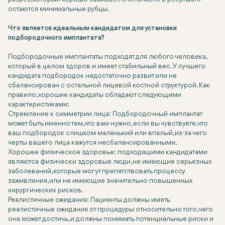
остаются минимальные рубцы.
Что является идеальным кандидатом для установки
подбородочного имплантата?
Подбородочные имплантаты подходят для любого человека,
который в целом здоров и имеет стабильный вес. У лучшего
кандидата подбородок недостаточно развит или не
сбалансирован с остальной лицевой костной структурой. Как
правило, хорошие кандидаты обладают следующими
характеристиками:
Стремление к симметрии лица: Подбородочный имплантат
может быть именно тем, что вам нужно, если вы чувствуете, что
ваш подбородок слишком маленький или впалый, из-за чего
черты вашего лица кажутся несбалансированными.
Хорошее физическое здоровье: подходящими кандидатами
являются физически здоровые люди, не имеющие серьезных
заболеваний, которые могут препятствовать процессу
заживления, или не имеющие значительно повышенных
хирургических рисков.
Реалистичные ожидания: Пациенты должны иметь
реалистичные ожидания от процедуры относительно того, чего
она может достичь, и должны понимать потенциальные риски и