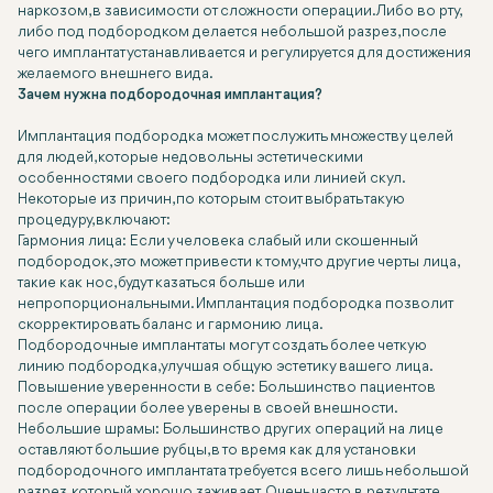
наркозом, в зависимости от сложности операции. Либо во рту,
либо под подбородком делается небольшой разрез, после
чего имплантат устанавливается и регулируется для достижения
желаемого внешнего вида.
Зачем нужна подбородочная имплантация?
Имплантация подбородка может послужить множеству целей
для людей, которые недовольны эстетическими
особенностями своего подбородка или линией скул.
Некоторые из причин, по которым стоит выбрать такую
процедуру, включают:
Гармония лица: Если у человека слабый или скошенный
подбородок, это может привести к тому, что другие черты лица,
такие как нос, будут казаться больше или
непропорциональными. Имплантация подбородка позволит
скорректировать баланс и гармонию лица.
Подбородочные имплантаты могут создать более четкую
линию подбородка, улучшая общую эстетику вашего лица.
Повышение уверенности в себе: Большинство пациентов
после операции более уверены в своей внешности.
Небольшие шрамы: Большинство других операций на лице
оставляют большие рубцы, в то время как для установки
подбородочного имплантата требуется всего лишь небольшой
разрез, который хорошо заживает. Очень часто в результате