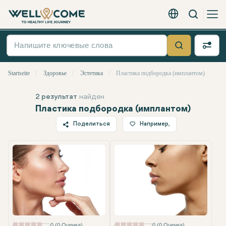
Вызов
Русский - EUR
Быстрое
меню
Suche
Startseite
Здоровье
Эстетика
Пластика подбородка (имплантом)
2 результат
найден
Пластика подбородка (имплантом)
Поделиться
Например,
Twitter
Facebook
Linkedin
WhatsApp
Telegram
Электронная почта
0 (0 Оценка)
0 (0 Оценка)