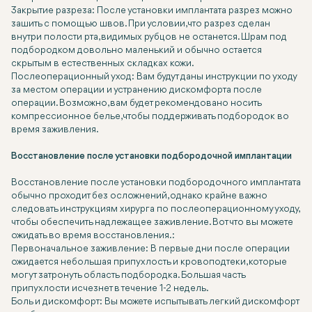
Закрытие разреза: После установки имплантата разрез можно
зашить с помощью швов. При условии, что разрез сделан
внутри полости рта, видимых рубцов не останется. Шрам под
подбородком довольно маленький и обычно остается
скрытым в естественных складках кожи.
Послеоперационный уход: Вам будут даны инструкции по уходу
за местом операции и устранению дискомфорта после
операции. Возможно, вам будет рекомендовано носить
компрессионное белье, чтобы поддерживать подбородок во
время заживления.
Восстановление после установки подбородочной имплантации
Восстановление после установки подбородочного имплантата
обычно проходит без осложнений, однако крайне важно
следовать инструкциям хирурга по послеоперационному уходу,
чтобы обеспечить надлежащее заживление. Вот что вы можете
ожидать во время восстановления.:
Первоначальное заживление: В первые дни после операции
ожидается небольшая припухлость и кровоподтеки, которые
могут затронуть область подбородка. Большая часть
припухлости исчезнет в течение 1-2 недель.
Боль и дискомфорт: Вы можете испытывать легкий дискомфорт