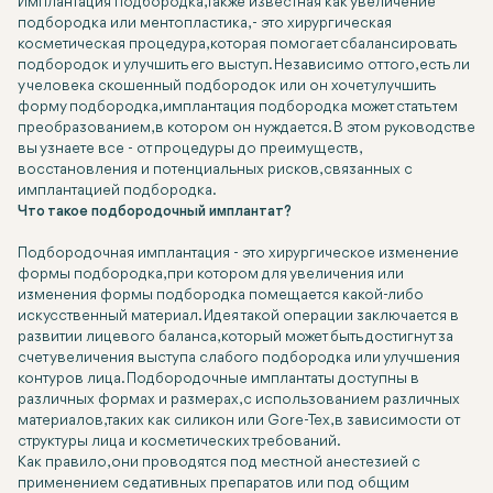
Имплантация подбородка, также известная как увеличение
подбородка или ментопластика, - это хирургическая
косметическая процедура, которая помогает сбалансировать
подбородок и улучшить его выступ. Независимо от того, есть ли
у человека скошенный подбородок или он хочет улучшить
форму подбородка, имплантация подбородка может стать тем
преобразованием, в котором он нуждается. В этом руководстве
вы узнаете все - от процедуры до преимуществ,
восстановления и потенциальных рисков, связанных с
имплантацией подбородка.
Что такое подбородочный имплантат?
Подбородочная имплантация - это хирургическое изменение
формы подбородка, при котором для увеличения или
изменения формы подбородка помещается какой-либо
искусственный материал. Идея такой операции заключается в
развитии лицевого баланса, который может быть достигнут за
счет увеличения выступа слабого подбородка или улучшения
контуров лица. Подбородочные имплантаты доступны в
различных формах и размерах, с использованием различных
материалов, таких как силикон или Gore-Tex, в зависимости от
структуры лица и косметических требований.
Как правило, они проводятся под местной анестезией с
применением седативных препаратов или под общим