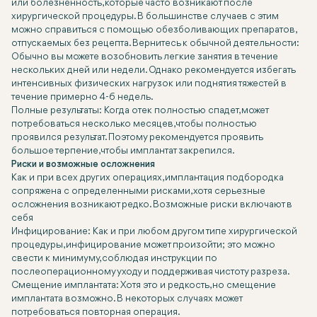
или болезненность, которые часто возникают после
хирургической процедуры. В большинстве случаев с этим
можно справиться с помощью обезболивающих препаратов,
отпускаемых без рецепта. Вернитесь к обычной деятельности:
Обычно вы можете возобновить легкие занятия в течение
нескольких дней или недели. Однако рекомендуется избегать
интенсивных физических нагрузок или поднятия тяжестей в
течение примерно 4-6 недель.
Полные результаты: Когда отек полностью спадет, может
потребоваться несколько месяцев, чтобы полностью
проявился результат. Поэтому рекомендуется проявить
большое терпение, чтобы имплантат закрепился.
Риски и возможные осложнения
Как и при всех других операциях, имплантация подбородка
сопряжена с определенными рисками, хотя серьезные
осложнения возникают редко. Возможные риски включают в
себя
Инфицирование: Как и при любом другом типе хирургической
процедуры, инфицирование может произойти; это можно
свести к минимуму, соблюдая инструкции по
послеоперационному уходу и поддерживая чистоту разреза.
Смещение имплантата: Хотя это и редкость, но смещение
имплантата возможно. В некоторых случаях может
потребоваться повторная операция.