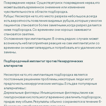
Повреждение нерва: Существует риск повреждения нерва, что
может вызвать временное онемение или изменение
чувствительности в области подбородка.
Рубцы: Несмотря на то, что место разреза небольшое, всегда
есть вероятность появления видимых рубцов, которые у многих
пациентов становятся более заметными, когда разрез делается
ниже подбородка. Со временем они хорошо заживают и
становятся светлее.
Осложнения при имплантации: В очень редких случаях может
возникнуть неблагоприятная реакция на сам имплантат, или со
временем он может затвердеть и потребовать его удаления или
замены.
Подбородочный имплантат против Нехирургических
альтернатив
Несмотря на то, что имплантация подбородка является
постоянным решением проблемы, некоторые люди могут
предпочесть нехирургические методы. Есть две популярные
альтернативы::
Дермальные филлеры: Инъекционные филлеры, такие как
гиалуроновая кислота, могут временно увеличить подбородок,
придав ему объем. Результаты обычно сохраняются в течение 6-