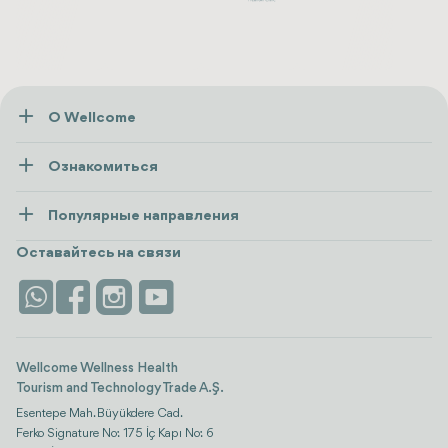
О Wellcome
О нас
Ознакомиться
Пресса
Здоровье
Ресурсы и политика
Популярные направления
Wellness
посмотреть все
Карьера
Турция
Размещение
Оставайтесь на связи
Безопасность
Antalya
Достопримечательности
Контакты
Istanbul
Отзывы
Life Platform
Wellcome Wellness Health
Tourism and Technology Trade A.Ş.
Esentepe Mah. Büyükdere Cad.
Ferko Signature No: 175 İç Kapı No: 6