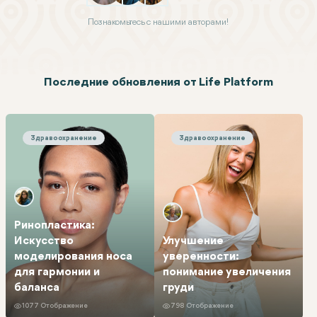
Познакомьтесь с нашими авторами!
Последние обновления от Life Platform
Ринопластика: Искусство моделирования носа для гарм
Улучшение уверенности: пони
Здравоохранение
Здравоохранение
Ринопластика:
Искусство
Улучшение
моделирования носа
уверенности:
для гармонии и
понимание увеличения
баланса
груди
1077 Отображение
798 Отображение