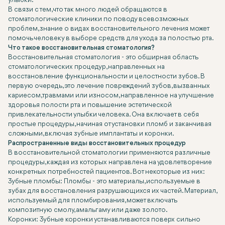
улыбки.
В связи с тем, что так много людей обращаются в
стоматологические клиники по поводу всевозможных
проблем, знание о видах восстановительного лечения может
помочь человеку в выборе средств для ухода за полостью рта.
Что такое восстановительная стоматология?
Восстановительная стоматология - это обширная область
стоматологических процедур, направленных на
восстановление функциональности и целостности зубов. В
первую очередь, это лечение повреждений зубов, вызванных
кариесом, травмами или износом, направленное на улучшение
здоровья полости рта и повышение эстетической
привлекательности улыбки человека. Она включает в себя
простые процедуры, начиная от установки пломб и заканчивая
сложными, включая зубные имплантаты и коронки.
Распространенные виды восстановительных процедур
В восстановительной стоматологии применяются различные
процедуры, каждая из которых направлена на удовлетворение
конкретных потребностей пациентов. Вот некоторые из них:
Зубные пломбы: Пломбы - это материалы, используемые в
зубах для восстановления разрушающихся их частей. Материал,
используемый для пломбирования, может включать
композитную смолу, амальгаму или даже золото.
Коронки: Зубные коронки устанавливаются поверх сильно