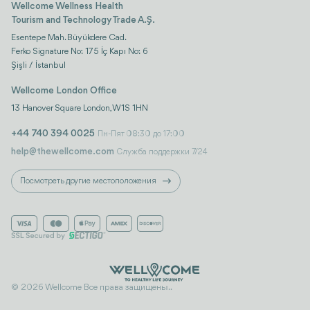
Wellcome Wellness Health
Tourism and Technology Trade A.Ş.
Esentepe Mah. Büyükdere Cad.
Ferko Signature No: 175 İç Kapı No: 6
Şişli / İstanbul
Wellcome London Office
13 Hanover Square London, W1S 1HN
+44 740 394 0025
Пн-Пят 08:30 до 17:00
help@thewellcome.com
Служба поддержки 7/24
Посмотреть другие местоположения
© 2026 Wellcome Все права защищены..