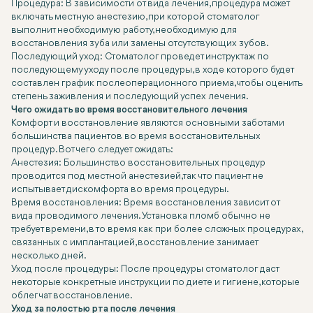
Процедура: В зависимости от вида лечения, процедура может
включать местную анестезию, при которой стоматолог
выполнит необходимую работу, необходимую для
восстановления зуба или замены отсутствующих зубов.
Последующий уход: Стоматолог проведет инструктаж по
последующему уходу после процедуры, в ходе которого будет
составлен график послеоперационного приема, чтобы оценить
степень заживления и последующий успех лечения.
Чего ожидать во время восстановительного лечения
Комфорт и восстановление являются основными заботами
большинства пациентов во время восстановительных
процедур. Вот чего следует ожидать:
Анестезия: Большинство восстановительных процедур
проводится под местной анестезией, так что пациент не
испытывает дискомфорта во время процедуры.
Время восстановления: Время восстановления зависит от
вида проводимого лечения. Установка пломб обычно не
требует времени, в то время как при более сложных процедурах,
связанных с имплантацией, восстановление занимает
несколько дней.
Уход после процедуры: После процедуры стоматолог даст
некоторые конкретные инструкции по диете и гигиене, которые
облегчат восстановление.
Уход за полостью рта после лечения