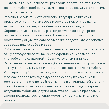
Тщательная гигиена полости рта после восстановительного
лечения зубов необходима для сохранения результата лечения.
Это включает в себя:
Регулярные визиты к стоматологу: Регулярные визиты к
стоматологу для чистки зубов и осмотра помогут выявить
любую потенциальную проблему на ранней стадии.
Хорошая гигиена полости рта подразумевает регулярное
использование щетки и зубной нити с использованием
соответствующих стоматологических средств. Это обеспечит
здоровье ваших зубов и десен.
Избегайте пороков, которые в конечном итоге могут повредить
вашу ротовую полость, таких как курение или чрезмерное
употребление сладостей и безалкогольных напитков.
Восстановительное лечение зубов очень важно для улучшения
как функциональных, так и эстетических характеристик зубов.
Реставрация зубов, поскольку она проводится в самых разных
формах, позволяет каждому человеку получать лечение в
соответствии с его потребностями, что в значительной степени
способствует улучшению качества его жизни. Будь то кариес,
отсутствие зубов или другие стоматологические проблемы,
восстановительное лечение может принести значительную
пользу.