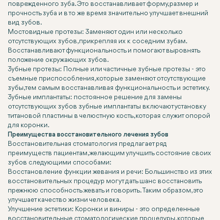
поврежденного зуба. Это восстанавливает форму, размер и
прочность зуба и в то же время значительно улучшает внешний
вид зубов.
Мостовидные протезы: Заменяют один или несколько
отсутствующих зубов, прикрепляя их к соседним зубам.
Восстанавливают функциональность и помогают выровнять
положение окружающих зубов.
Зубные протезы: Полные или частичные зубные протезы - это
съемные приспособления, которые заменяют отсутствующие
зубы, тем самым восстанавливая функциональность и эстетику.
Зубные имплантаты: постоянное решение для замены
отсутствующих зубов зубные имплантаты включают установку
титановой пластины в челюстную кость, которая служит опорой
для коронки.
Преимущества восстановительного лечения зубов
Восстановительная стоматология предлагает ряд
преимуществ пациентам, желающим улучшить состояние своих
зубов следующими способами:
Восстановление функции жевания и речи: Большинство из этих
восстановительных процедур могут дать шанс восстановить
прежнюю способность жевать и говорить. Таким образом, это
улучшает качество жизни человека.
Улучшение эстетики: Коронки и виниры - это определенные
восстановительные стоматологические процедуры, которые