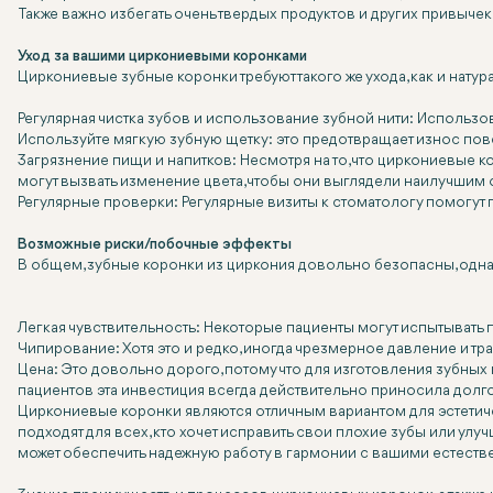
Также важно избегать очень твердых продуктов и других привычек,
Уход за вашими циркониевыми коронками
Циркониевые зубные коронки требуют такого же ухода, как и нату
Регулярная чистка зубов и использование зубной нити: Использ
Используйте мягкую зубную щетку: это предотвращает износ пов
Загрязнение пищи и напитков: Несмотря на то, что циркониевые к
могут вызвать изменение цвета, чтобы они выглядели наилучшим
Регулярные проверки: Регулярные визиты к стоматологу помогу
Возможные риски/побочные эффекты
В общем, зубные коронки из циркония довольно безопасны, одна
Легкая чувствительность: Некоторые пациенты могут испытывать 
Чипирование: Хотя это и редко, иногда чрезмерное давление и тр
Цена: Это довольно дорого, потому что для изготовления зубны
пациентов эта инвестиция всегда действительно приносила долг
Циркониевые коронки являются отличным вариантом для эстетич
подходят для всех, кто хочет исправить свои плохие зубы или у
может обеспечить надежную работу в гармонии с вашими естеств