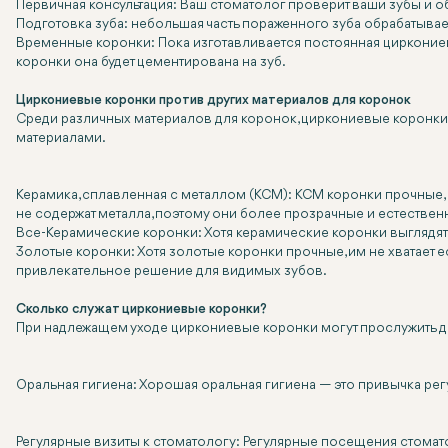
Первичная консультация: Ваш стоматолог проверит ваши зубы и о
Подготовка зуба: небольшая часть пораженного зуба обрабатывае
Временные коронки: Пока изготавливается постоянная циркониев
коронки она будет цементирована на зуб.
Циркониевые коронки против других материалов для коронок
Среди различных материалов для коронок, циркониевые коронки 
материалами.
Керамика, сплавленная с металлом (КСМ): КСМ коронки прочные,
не содержат металла, поэтому они более прозрачные и естествен
Все-Керамические коронки: Хотя керамические коронки выглядят к
Золотые коронки: Хотя золотые коронки прочные, им не хватает 
привлекательное решение для видимых зубов.
Сколько служат циркониевые коронки?
При надлежащем уходе циркониевые коронки могут прослужить даж
Оральная гигиена: Хорошая оральная гигиена — это привычка рег
Регулярные визиты к стоматологу: Регулярные посещения стомат