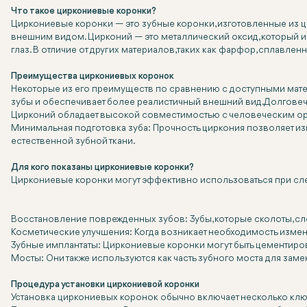
Что такое циркониевые коронки?
Циркониевые коронки — это зубные коронки, изготовленные из ц
внешним видом. Цирконий — это металлический оксид, который и
глаз. В отличие от других материалов, таких как фарфор, сплавл
Преимущества циркониевых коронок
Некоторые из его преимуществ по сравнению с доступными матер
зубы и обеспечивает более реалистичный внешний вид. Долговеч
Цирконий обладает высокой совместимостью с человеческим орг
Минимальная подготовка зуба: Прочность циркония позволяет изг
естественной зубной ткани.
Для кого показаны циркониевые коронки?
Циркониевые коронки могут эффективно использоваться при сл
Восстановление поврежденных зубов: Зубы, которые сколоты, с
Косметические улучшения: Когда возникает необходимость изме
Зубные имплантаты: Циркониевые коронки могут быть цементиров
Мосты: Они также используются как часть зубного моста для зам
Процедура установки циркониевой коронки
Установка циркониевых коронок обычно включает несколько клю