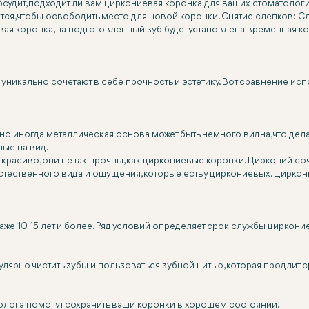
бсудит, подходит ли вам циркониевая коронка для ваших стоматолог
тся, чтобы освободить место для новой коронки. Снятие слепков: Сл
ая коронка, на подготовленный зуб будет установлена временная к
уникально сочетают в себе прочность и эстетику. Вот сравнение и
 но иногда металлическая основа может быть немного видна, что д
ные на вид.
расиво, они не так прочны, как циркониевые коронки. Цирконий соч
естественного вида и ощущения, которые есть у циркониевых. Цирко
е 10-15 лет и более. Ряд условий определяет срок службы цирконие
улярно чистить зубы и пользоваться зубной нитью, которая продлит
олога помогут сохранить ваши коронки в хорошем состоянии.