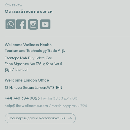
Контакты
Оставайтесь на связи
Wellcome Wellness Health
Tourism and Technology Trade A.Ş.
Esentepe Mah. Büyükdere Cad.
Ferko Signature No: 175 İç Kapı No: 6
Şişli / İstanbul
Wellcome London Office
13 Hanover Square London, W1S 1HN
+44 740 394 0025
Пн-Пят 08:30 до 17:00
help@thewellcome.com
Служба поддержки 7/24
Посмотреть другие местоположения