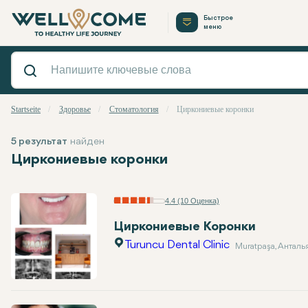
Быстрое
меню
Startseite
Здоровье
Стоматология
Циркониевые коронки
5 результат
найден
Циркониевые коронки
4.4 (10 Оценка)
Циркониевые Коронки
Turuncu Dental Clinic
Muratpaşa, Анталь