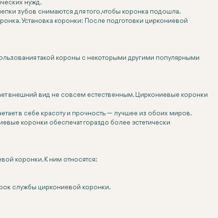
ических нужд.
епки зубов снимаются для того, чтобы коронка подошла.
оронка. Установка коронки: После подготовки циркониевой
спользования такой короны с некоторыми другими популярными
елает внешний вид не совсем естественным. Циркониевые коронки
етает в себе красоту и прочность — лучшее из обоих миров.
ниевые коронки обеспечат гораздо более эстетически
вой коронки. К ним относятся:
 срок службы циркониевой коронки.