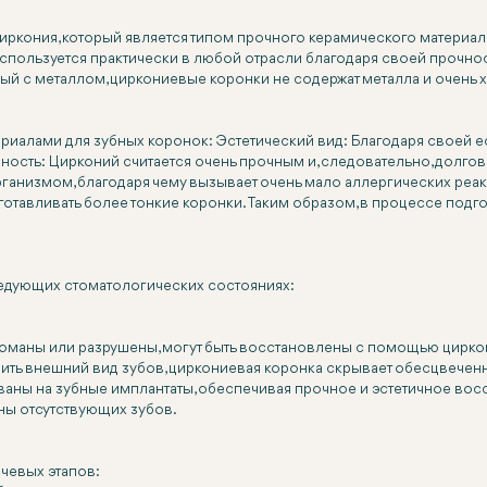
иркония, который является типом прочного керамического материа
спользуется практически в любой отрасли благодаря своей прочнос
енный с металлом, циркониевые коронки не содержат металла и очень
иалами для зубных коронок: Эстетический вид: Благодаря своей е
ность: Цирконий считается очень прочным и, следовательно, долго
анизмом, благодаря чему вызывает очень мало аллергических реак
отавливать более тонкие коронки. Таким образом, в процессе подг
едующих стоматологических состояниях:
ломаны или разрушены, могут быть восстановлены с помощью цирко
нить внешний вид зубов, циркониевая коронка скрывает обесцвеч
аны на зубные имплантаты, обеспечивая прочное и эстетичное вос
ены отсутствующих зубов.
чевых этапов: