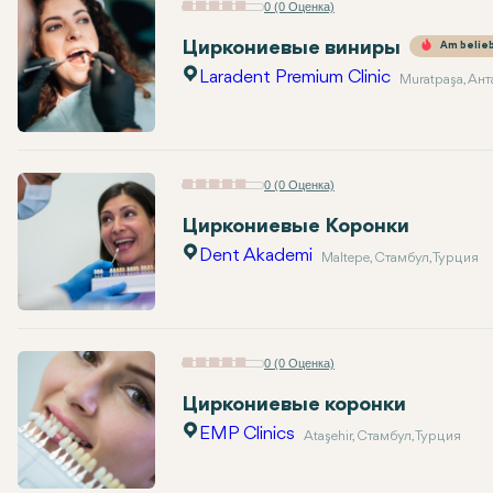
0 (0 Оценка)
Циркониевые виниры
Am belie
Laradent Premium Clinic
Muratpaşa, Ант
0 (0 Оценка)
Циркониевые Коронки
Dent Akademi
Maltepe, Стамбул, Турция
0 (0 Оценка)
Циркониевые коронки
EMP Clinics
Ataşehir, Стамбул, Турция