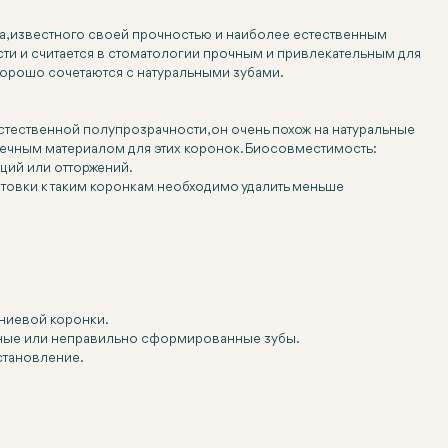
ла, известного своей прочностью и наиболее естественным
ти и считается в стоматологии прочным и привлекательным для
 хорошо сочетаются с натуральными зубами.
стественной полупрозрачности, он очень похож на натуральные
вечным материалом для этих коронок. Биосовместимость:
ций или отторжений.
отовки к таким коронкам необходимо удалить меньше
ниевой коронки.
енные или неправильно сформированные зубы.
становление.