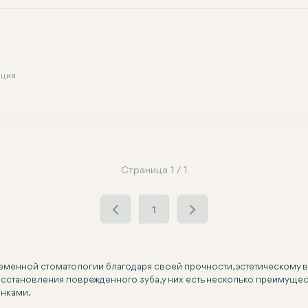
рция
Страница 1 / 1
1
енной стоматологии благодаря своей прочности, эстетическому ви
осстановления поврежденного зуба, у них есть несколько преимущ
онками.