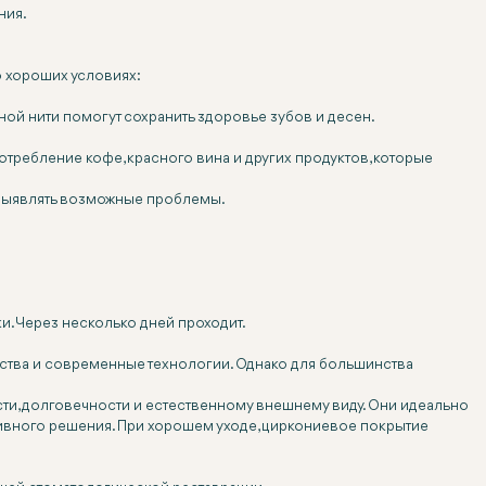
ния.
о хороших условиях:
ой нити помогут сохранить здоровье зубов и десен.
отребление кофе, красного вина и других продуктов, которые
 выявлять возможные проблемы.
и. Через несколько дней проходит.
ества и современные технологии. Однако для большинства
и, долговечности и естественному внешнему виду. Они идеально
ативного решения. При хорошем уходе, циркониевое покрытие