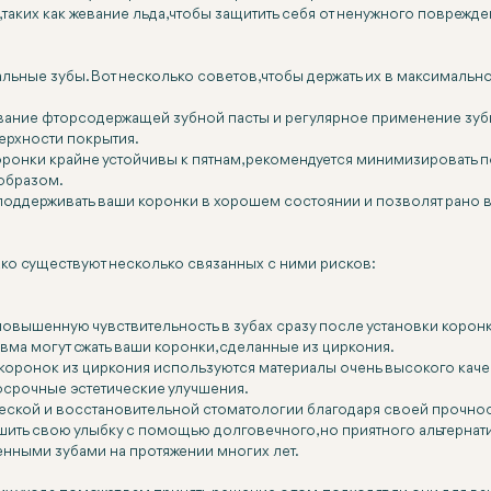
 таких как жевание льда, чтобы защитить себя от ненужного поврежде
ральные зубы. Вот несколько советов, чтобы держать их в максимальн
ование фторсодержащей зубной пасты и регулярное применение зубн
ерхности покрытия.
оронки крайне устойчивы к пятнам, рекомендуется минимизировать п
 образом.
т поддерживать ваши коронки в хорошем состоянии и позволят рано
ко существуют несколько связанных с ними рисков:
повышенную чувствительность в зубах сразу после установки коронк
авма могут сжать ваши коронки, сделанные из циркония.
х коронок из циркония используются материалы очень высокого кач
осрочные эстетические улучшения.
еской и восстановительной стоматологии благодаря своей прочност
лучшить свою улыбку с помощью долговечного, но приятного альтерн
енными зубами на протяжении многих лет.