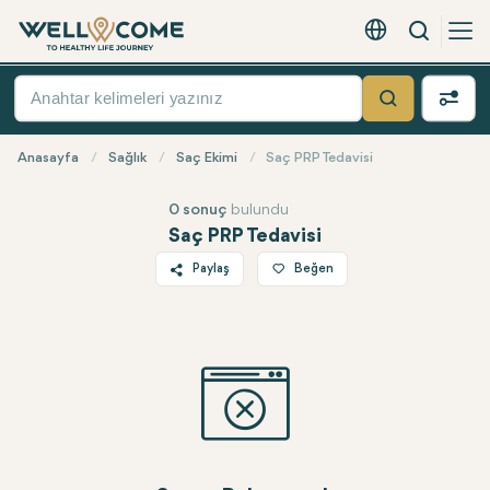
Arama
Türkçe - EUR
Hızlı
Menü
Ara
Anasayfa
Sağlık
Saç Ekimi
Saç PRP Tedavisi
0 sonuç
bulundu
Saç PRP Tedavisi
Paylaş
Beğen
Twitter
Facebook
Linkedin
WhatsApp
Telegram
E-posta