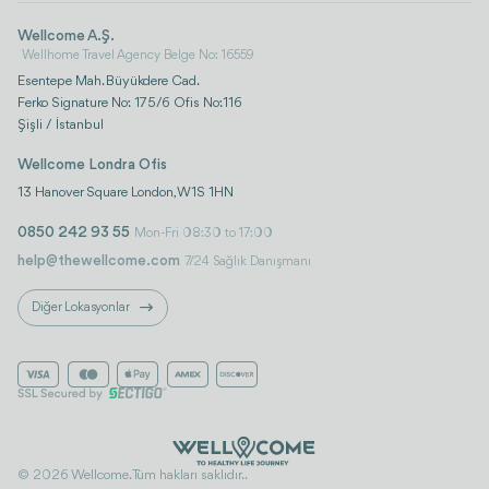
Wellcome A.Ş.
Wellhome Travel Agency Belge No: 16559
Esentepe Mah. Büyükdere Cad.
Ferko Signature No: 175/6 Ofis No:116
Şişli / İstanbul
Wellcome Londra Ofis
13 Hanover Square London, W1S 1HN
0850 242 93 55
Mon-Fri 08:30 to 17:00
help@thewellcome.com
7/24 Sağlık Danışmanı
Diğer Lokasyonlar
© 2026 Wellcome. Tüm hakları saklıdır..