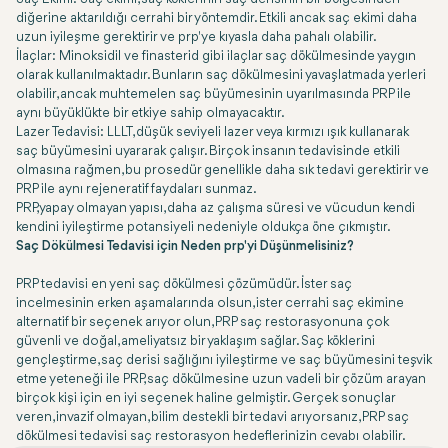
diğerine aktarıldığı cerrahi bir yöntemdir. Etkili ancak saç ekimi daha
uzun iyileşme gerektirir ve prp'ye kıyasla daha pahalı olabilir.
İlaçlar: Minoksidil ve finasterid gibi ilaçlar saç dökülmesinde yaygın
olarak kullanılmaktadır. Bunların saç dökülmesini yavaşlatmada yerleri
olabilir, ancak muhtemelen saç büyümesinin uyarılmasında PRP ile
aynı büyüklükte bir etkiye sahip olmayacaktır.
Lazer Tedavisi: LLLT, düşük seviyeli lazer veya kırmızı ışık kullanarak
saç büyümesini uyararak çalışır. Birçok insanın tedavisinde etkili
olmasına rağmen, bu prosedür genellikle daha sık tedavi gerektirir ve
PRP ile aynı rejeneratif faydaları sunmaz.
PRP, yapay olmayan yapısı, daha az çalışma süresi ve vücudun kendi
kendini iyileştirme potansiyeli nedeniyle oldukça öne çıkmıştır.
Saç Dökülmesi Tedavisi için Neden prp'yi Düşünmelisiniz?
PRP tedavisi en yeni saç dökülmesi çözümüdür. İster saç
incelmesinin erken aşamalarında olsun, ister cerrahi saç ekimine
alternatif bir seçenek arıyor olun, PRP saç restorasyonuna çok
güvenli ve doğal, ameliyatsız bir yaklaşım sağlar. Saç köklerini
gençleştirme, saç derisi sağlığını iyileştirme ve saç büyümesini teşvik
etme yeteneği ile PRP, saç dökülmesine uzun vadeli bir çözüm arayan
birçok kişi için en iyi seçenek haline gelmiştir. Gerçek sonuçlar
veren, invazif olmayan, bilim destekli bir tedavi arıyorsanız, PRP saç
dökülmesi tedavisi saç restorasyon hedeflerinizin cevabı olabilir.