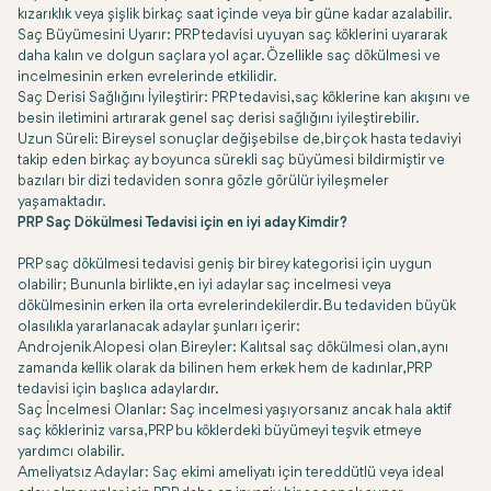
kızarıklık veya şişlik birkaç saat içinde veya bir güne kadar azalabilir.
Saç Büyümesini Uyarır: PRP tedavisi uyuyan saç köklerini uyararak
daha kalın ve dolgun saçlara yol açar. Özellikle saç dökülmesi ve
incelmesinin erken evrelerinde etkilidir.
Saç Derisi Sağlığını İyileştirir: PRP tedavisi, saç köklerine kan akışını ve
besin iletimini artırarak genel saç derisi sağlığını iyileştirebilir.
Uzun Süreli: Bireysel sonuçlar değişebilse de, birçok hasta tedaviyi
takip eden birkaç ay boyunca sürekli saç büyümesi bildirmiştir ve
bazıları bir dizi tedaviden sonra gözle görülür iyileşmeler
yaşamaktadır.
PRP Saç Dökülmesi Tedavisi için en iyi aday Kimdir?
PRP saç dökülmesi tedavisi geniş bir birey kategorisi için uygun
olabilir; Bununla birlikte, en iyi adaylar saç incelmesi veya
dökülmesinin erken ila orta evrelerindekilerdir. Bu tedaviden büyük
olasılıkla yararlanacak adaylar şunları içerir:
Androjenik Alopesi olan Bireyler: Kalıtsal saç dökülmesi olan, aynı
zamanda kellik olarak da bilinen hem erkek hem de kadınlar, PRP
tedavisi için başlıca adaylardır.
Saç İncelmesi Olanlar: Saç incelmesi yaşıyorsanız ancak hala aktif
saç kökleriniz varsa, PRP bu köklerdeki büyümeyi teşvik etmeye
yardımcı olabilir.
Ameliyatsız Adaylar: Saç ekimi ameliyatı için tereddütlü veya ideal