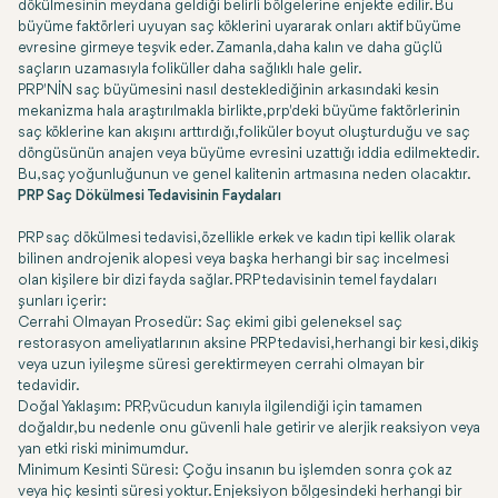
dökülmesinin meydana geldiği belirli bölgelerine enjekte edilir. Bu
büyüme faktörleri uyuyan saç köklerini uyararak onları aktif büyüme
evresine girmeye teşvik eder. Zamanla, daha kalın ve daha güçlü
saçların uzamasıyla foliküller daha sağlıklı hale gelir.
PRP'NİN saç büyümesini nasıl desteklediğinin arkasındaki kesin
mekanizma hala araştırılmakla birlikte, prp'deki büyüme faktörlerinin
saç köklerine kan akışını arttırdığı, foliküler boyut oluşturduğu ve saç
döngüsünün anajen veya büyüme evresini uzattığı iddia edilmektedir.
Bu, saç yoğunluğunun ve genel kalitenin artmasına neden olacaktır.
PRP Saç Dökülmesi Tedavisinin Faydaları
PRP saç dökülmesi tedavisi, özellikle erkek ve kadın tipi kellik olarak
bilinen androjenik alopesi veya başka herhangi bir saç incelmesi
olan kişilere bir dizi fayda sağlar. PRP tedavisinin temel faydaları
şunları içerir:
Cerrahi Olmayan Prosedür: Saç ekimi gibi geleneksel saç
restorasyon ameliyatlarının aksine PRP tedavisi, herhangi bir kesi, dikiş
veya uzun iyileşme süresi gerektirmeyen cerrahi olmayan bir
tedavidir.
Doğal Yaklaşım: PRP, vücudun kanıyla ilgilendiği için tamamen
doğaldır, bu nedenle onu güvenli hale getirir ve alerjik reaksiyon veya
yan etki riski minimumdur.
Minimum Kesinti Süresi: Çoğu insanın bu işlemden sonra çok az
veya hiç kesinti süresi yoktur. Enjeksiyon bölgesindeki herhangi bir