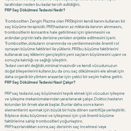
tarafından neden bu kadar tercih edildiğini.
PRP Saç Dökülmesi Tedavisi Nedir?
Trombositten Zengin Plazma olan PRP, kişinin kendi kanını kullanan bir
saç büyüme terapisidir. PRP, hastanın az miktarda kanının alınmasını,
trombositlerin konsantre hale getirilmesi için işlenmesini ve
ardından prp'nin kafa derisine yeniden enjekte edilmesini içerir.
Trombositler, dokuların onarımında ve yenilenmesinde önemli rol
oynayan büyüme faktörleri ile yüklenir. PRP, bu büyüme faktörlerini
kullanarak saç köklerini gençleştirir, yeni saçların büyümesini uyarır ve
sonuçta kalınlığı ve sağlığı iyileştirir.
Tedavi cerrahi değildir, minimal invazivdir ve kendi vücudunuzun
doğal bileşenlerini kullanır, bu da onu saç dökülmesini ele almak için
daha organik bir yöntem arayanlar için çekici bir seçim haline getirir.
PRP Saç Dökülmesi Tedavisi Nasıl Çalışır?
PRP saç tedavisi, saç büyümesini teşvik etmek için vücudun iyileşme
ve iyileşme mekanizmalarından yararlanarak çalışır. Doktor, hastanın
kolundan bir örnek alarak başlar. Bunlar daha sonra kanın
elementlerini ayırmak için büyük bir hızla dönen santrifüje yerleştirilir.
Böylece doku büyümesi ve iyileşmesi için çok önemli büyüme
faktörlerine sahip trombositleri yoğunlaştırır.
PRP hazırlandıktan sonra, saç derisinin saç incelmesi veya