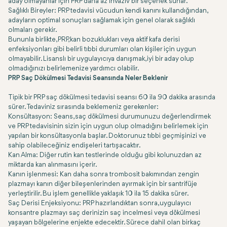
aday olmayanlar için PRP daha az invaziv bir seçenek sunar.
Sağlıklı Bireyler: PRP tedavisi vücudun kendi kanını kullandığından,
adayların optimal sonuçları sağlamak için genel olarak sağlıklı
olmaları gerekir.
Bununla birlikte, PRP, kan bozuklukları veya aktif kafa derisi
enfeksiyonları gibi belirli tıbbi durumları olan kişiler için uygun
olmayabilir. Lisanslı bir uygulayıcıya danışmak, iyi bir aday olup
olmadığınızı belirlemenize yardımcı olabilir.
PRP Saç Dökülmesi Tedavisi Seansında Neler Beklenir
Tipik bir PRP saç dökülmesi tedavisi seansı 60 ila 90 dakika arasında
sürer. Tedaviniz sırasında beklemeniz gerekenler:
Konsültasyon: Seans, saç dökülmesi durumunuzu değerlendirmek
ve PRP tedavisinin sizin için uygun olup olmadığını belirlemek için
yapılan bir konsültasyonla başlar. Doktorunuz tıbbi geçmişinizi ve
sahip olabileceğiniz endişeleri tartışacaktır.
Kan Alma: Diğer rutin kan testlerinde olduğu gibi kolunuzdan az
miktarda kan alınmasını içerir.
Kanın işlenmesi: Kan daha sonra trombosit bakımından zengin
plazmayı kanın diğer bileşenlerinden ayırmak için bir santrifüje
yerleştirilir. Bu işlem genellikle yaklaşık 10 ila 15 dakika sürer.
Saç Derisi Enjeksiyonu: PRP hazırlandıktan sonra, uygulayıcı
konsantre plazmayı saç derinizin saç incelmesi veya dökülmesi
yaşayan bölgelerine enjekte edecektir. Sürece dahil olan birkaç