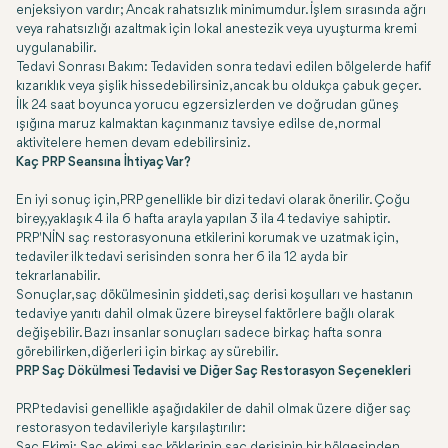
enjeksiyon vardır; Ancak rahatsızlık minimumdur. İşlem sırasında ağrı
veya rahatsızlığı azaltmak için lokal anestezik veya uyuşturma kremi
uygulanabilir.
Tedavi Sonrası Bakım: Tedaviden sonra tedavi edilen bölgelerde hafif
kızarıklık veya şişlik hissedebilirsiniz, ancak bu oldukça çabuk geçer.
İlk 24 saat boyunca yorucu egzersizlerden ve doğrudan güneş
ışığına maruz kalmaktan kaçınmanız tavsiye edilse de, normal
aktivitelere hemen devam edebilirsiniz.
Kaç PRP Seansına İhtiyaç Var?
En iyi sonuç için, PRP genellikle bir dizi tedavi olarak önerilir. Çoğu
birey, yaklaşık 4 ila 6 hafta arayla yapılan 3 ila 4 tedaviye sahiptir.
PRP'NİN saç restorasyonuna etkilerini korumak ve uzatmak için,
tedaviler ilk tedavi serisinden sonra her 6 ila 12 ayda bir
tekrarlanabilir.
Sonuçlar, saç dökülmesinin şiddeti, saç derisi koşulları ve hastanın
tedaviye yanıtı dahil olmak üzere bireysel faktörlere bağlı olarak
değişebilir. Bazı insanlar sonuçları sadece birkaç hafta sonra
görebilirken, diğerleri için birkaç ay sürebilir.
PRP Saç Dökülmesi Tedavisi ve Diğer Saç Restorasyon Seçenekleri
PRP tedavisi genellikle aşağıdakiler de dahil olmak üzere diğer saç
restorasyon tedavileriyle karşılaştırılır:
Saç Ekimi: Saç ekimi, saç köklerinin saç derisinin bir bölgesinden