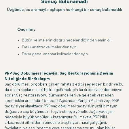
Sonuç Bulunamadı
Üzgünüz, bu aramayla eşleşen herhangi bir sonuç bulamadık
Öneriler:
Bütün kelimelerin doğru hecelendiğinden emin ol.
Farklı anahtar kelimeler deneyin.
Daha genel anahtar kelimeler deneyin.
PRP Saç Dökülmesi Tedavisi: Saç Restorasyonuna Devrim
Niteliğinde Bir Yaklaşım
Saç dökülmesi birçokları için en rahatsız edici şeylerden biridir ve bu
da onları saçlarını eski haline getirmek için farklı tedaviler denemeye
zorlar. Saç restorasyonu dünyasında ileri ve gelecek vaat eden
seçenekler arasında Trombosit Açısından Zengin Plazma veya PRP
tedavisi yer almaktadır. PRP saç dökülmesi tedavisi, invazif olmayan
doğası ve saç büyümesini teşvik etmeye yönelik doğal yaklaşımı
nedeniyle büyük popülerlik kazanmıştır. Bu makale, PRP'NİN
arkasındaki bilimi derinlemesine araştırıyor: nasıl çalıştığını,
faydalarını ve saç inceltme veya saçsızlaşma sorunu olan kişiler