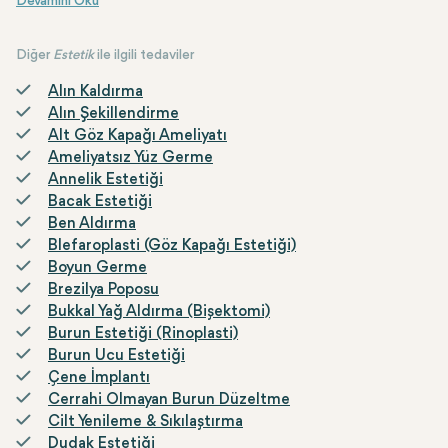
Diğer
Estetik
ile ilgili tedaviler
Alın Kaldırma
Alın Şekillendirme
Alt Göz Kapağı Ameliyatı
Ameliyatsız Yüz Germe
Annelik Estetiği
Bacak Estetiği
Ben Aldırma
Blefaroplasti (Göz Kapağı Estetiği)
Boyun Germe
Brezilya Poposu
Bukkal Yağ Aldırma (Bişektomi)
Burun Estetiği (Rinoplasti)
Burun Ucu Estetiği
Çene İmplantı
Cerrahi Olmayan Burun Düzeltme
Cilt Yenileme & Sıkılaştırma
Dudak Estetiği