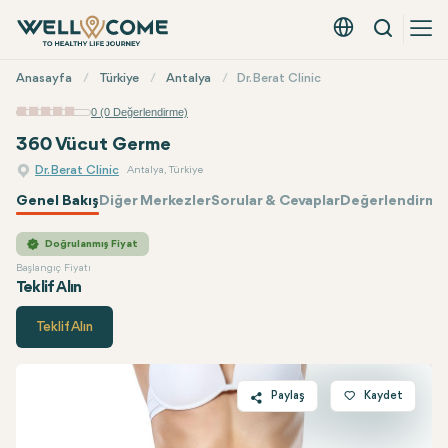
Arama
Türkçe - EUR
Hızlı
Anasayfa
Türkiye
Antalya
Dr. Berat Clinic
Menü
0 (0 Değerlendirme)
360 Vücut Germe
Dr. Berat Clinic
Antalya, Türkiye
Genel Bakış
Diğer Merkezler
Sorular & Cevaplar
Değerlendirmel
Dr. Berat Clinic
Fiyatı
Doğrulanmış Fiyat
Başlangıç Fiyatı
Teklif Alın
Teklif Alın
Paylaş
Kaydet
Twitter