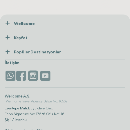
Wellcome
Hakkımızda
Keşfet
İletişim
Tedaviler
Popüler Destinasyonlar
Wellness
Tümünü Gör
Türkiye
Konaklama
İletişim
Antalya
Life Platform
İstanbul
Wellcome A.Ş.
Wellhome Travel Agency Belge No: 16559
Esentepe Mah. Büyükdere Cad.
Ferko Signature No: 175/6 Ofis No:116
Şişli / İstanbul