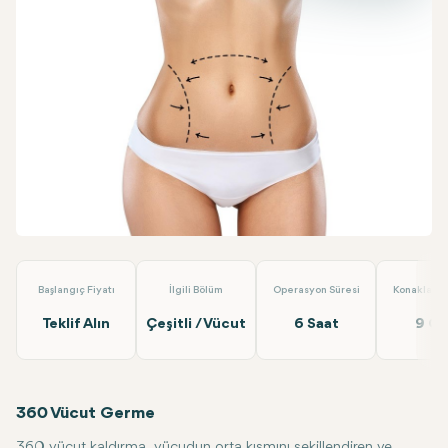
Facebook
Linkedin
WhatsApp
Telegram
E-posta
360 Vücut Germe
Dr. Berat Clinic
Başlangıç Fiyatı
İlgili Bölüm
Operasyon Süresi
Konaklama 
Teklif Alın
Çeşitli / Vücut
6 Saat
9 G
360 Vücut Germe
360 vücut kaldırma, vücudun orta kısmını şekillendiren ve