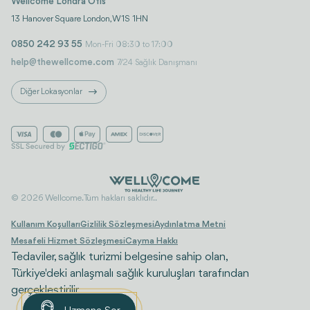
Wellcome Londra Ofis
13 Hanover Square London, W1S 1HN
0850 242 93 55
Mon-Fri 08:30 to 17:00
help@thewellcome.com
7/24 Sağlık Danışmanı
Diğer Lokasyonlar
© 2026 Wellcome. Tüm hakları saklıdır..
Kullanım Koşulları
Gizlilik Sözleşmesi
Aydınlatma Metni
Mesafeli Hizmet Sözleşmesi
Cayma Hakkı
Tedaviler, sağlık turizmi belgesine sahip olan,
Türkiye'deki anlaşmalı sağlık kuruluşları tarafından
gerçekleştirilir.