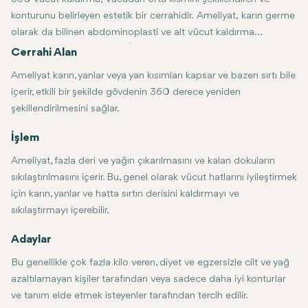
konturunu belirleyen estetik bir cerrahidir. Ameliyat, karın germe
olarak da bilinen abdominoplasti ve alt vücut kaldırma
özelliklerini birleştirecektir. İşte bunun tipik olarak neleri
Cerrahi Alan
içerdiğinin dökümü:
Ameliyat karın, yanlar veya yan kısımları kapsar ve bazen sırtı bile
içerir, etkili bir şekilde gövdenin 360 derece yeniden
şekillendirilmesini sağlar.
İşlem
Ameliyat, fazla deri ve yağın çıkarılmasını ve kalan dokuların
sıkılaştırılmasını içerir. Bu, genel olarak vücut hatlarını iyileştirmek
için karın, yanlar ve hatta sırtın derisini kaldırmayı ve
sıkılaştırmayı içerebilir.
Adaylar
Bu genellikle çok fazla kilo veren, diyet ve egzersizle cilt ve yağ
azaltılamayan kişiler tarafından veya sadece daha iyi konturlar
ve tanım elde etmek isteyenler tarafından tercih edilir.