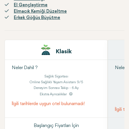
El Gençleştirme
Elmacık Kemiği Düzeltme
Erkek Göğüs Büyütme
Klasik
Neler Dahil ?
Neler D
Sağlık Sigortası
Online Sağlıklı Yaşam Asistanı 9/5
Deneyim Sonrası Takip - 6 Ay
Ekstra Ayrıcalıklar
İlgili tarihlerde uygun otel bulunamadı!
İlgili 
Başlangıç Fiyatları İçin