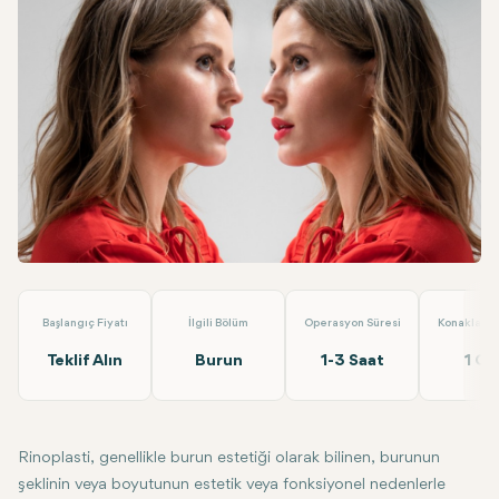
Facebook
Linkedin
WhatsApp
Telegram
E-posta
Burun Estetiği
EMP Clinics
Başlangıç Fiyatı
İlgili Bölüm
Operasyon Süresi
Konaklama 
Teklif Alın
Burun
1-3 Saat
1 Gü
Rinoplasti
, genellikle burun estetiği olarak bilinen, burunun
şeklinin veya boyutunun estetik veya fonksiyonel nedenlerle