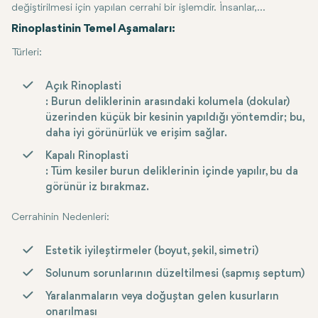
değiştirilmesi için yapılan cerrahi bir işlemdir. İnsanlar,
yüzlerindeki uyumu artırmak, yaralanmalardan kaynaklanan
Rinoplastinin Temel Aşamaları:
deformasyonları düzeltmek veya yapısal sorunlar nedeniyle
Türleri
:
solunum problemlerini gidermek için rinoplasti talep edebilir.
Açık Rinoplasti
: Burun deliklerinin arasındaki kolumela (dokular)
üzerinden küçük bir kesinin yapıldığı yöntemdir; bu,
daha iyi görünürlük ve erişim sağlar.
Kapalı Rinoplasti
: Tüm kesiler burun deliklerinin içinde yapılır, bu da
görünür iz bırakmaz.
Cerrahinin Nedenleri
:
Estetik iyileştirmeler (boyut, şekil, simetri)
Solunum sorunlarının düzeltilmesi (sapmış septum)
Yaralanmaların veya doğuştan gelen kusurların
onarılması