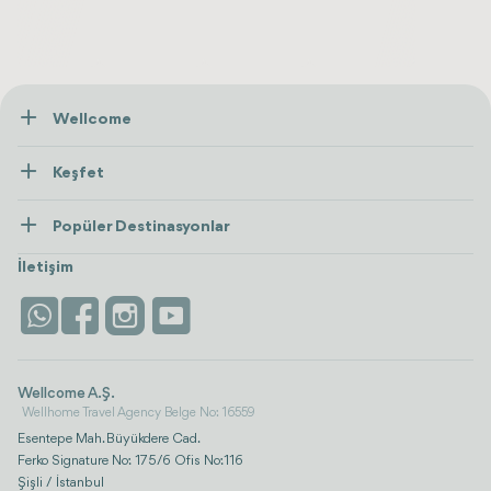
Wellcome
Hakkımızda
Keşfet
İletişim
Tedaviler
Popüler Destinasyonlar
Wellness
Tümünü Gör
Türkiye
Konaklama
İletişim
Antalya
Life Platform
İstanbul
Wellcome A.Ş.
Wellhome Travel Agency Belge No: 16559
Esentepe Mah. Büyükdere Cad.
Ferko Signature No: 175/6 Ofis No:116
Şişli / İstanbul