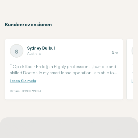
Kundenrezensionen
Sydney Bulbul
S
5
/5
Australia
Op dr Kadir Erdoğan Highly professional, humble and
I
skilled Doctor. In my smart lense operation I am able to
sur
see clearly without wearing my multifocal glasses.
The
pro
yea
Datum :
09/08/2024
Dat
did
ext
Tur
you
cli
sur