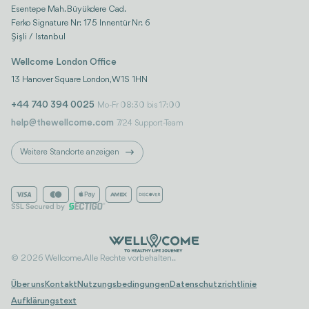
Esentepe Mah. Büyükdere Cad.
Ferko Signature Nr: 175 Innentür Nr: 6
Şişli / Istanbul
Wellcome London Office
13 Hanover Square London, W1S 1HN
+44 740 394 0025
Mo-Fr 08:30 bis 17:00
help@thewellcome.com
7/24 Support-Team
Weitere Standorte anzeigen
© 2026 Wellcome. Alle Rechte vorbehalten..
Über uns
Kontakt
Nutzungsbedingungen
Datenschutzrichtlinie
Aufklärungstext