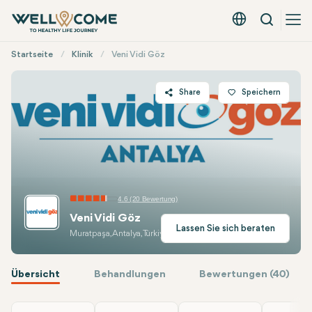
Suche
Deutsch - EUR
Quick
Startseite
Klinik
Veni Vidi Göz
Menü
Share
Speichern
Twitter
Facebook
Linkedin
WhatsApp
4.6 (20 Bewertung)
Telegram
Veni Vidi Göz
E-mail
Lassen Sie sich beraten
Muratpaşa, Antalya, Türkiye
Übersicht
Behandlungen
Bewertungen (40)