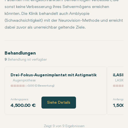
Patienten mit eingeschränktem Sehvermögen verbessert, die
sonst keine Verbesserung ihres Sehvermögens erreichen
könnten. Die Klinik behandelt auch Amblyopie
(Schwachsichtigkeit) mit der Neurovision-Methode und erreicht
dabei zuvor als unerreichbar geltende Ziele.
Behandlungen
9
Behandlung ist verfügbar
Drei-Fokus-Augenimplantat mit Astigmatik
iLASIK
Augenprothese
LASIK / 
0.00 (0 Bewertung)
Anfangspreis
Anfangspre
Siehe Details
4,500.00 €
1,500.
Zeigt 9 von 9 Ergebnissen