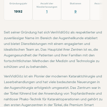
Gründungsjahr
Anzahl der
Stationen
Anzahl der
Niederlassungen
1992
1
9
4
Seit seiner Gründung hat sich VeniVidiGöz als respektierter und
zuverlässiger Name im Bereich der Augenheilkunde etabliert
und bietet Dienstleistungen mit einem engagierten und
idealistischen Team an. Das Hauptziel ihrer Zentren ist es, die
Augen­gesundheit der Patienten und ihrer Familien mit den
fortschrittlichsten Methoden der Medizin und Technologie zu
schützen und zu behandeln.
VeniVidiGöz ist ein Pionier der modernen Kataraktchirurgie und
Laserbehandlungen und hat viele bedeutende Neuerungen in
der Augen­chirurgie erfolgreich umgesetzt. Das Zentrum war in
der Türkei führend bei der Anwendung von Tropfanästhesie und
nahtloser Phako-Technik für Katarakt­operationen und gehört zu
den ersten Augen­zentren in der Türkei, die Premium Smart