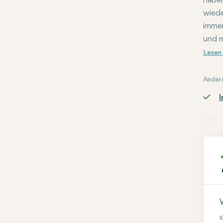
haben
wiede
immer
und m
Ander
I
K