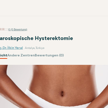
0 (0 Bewertung)
aroskopische Hysterektomie
. Dr. İlkin Yeral
Antalya, Türkiye
icht
Andere Zentren
Bewertungen (0)