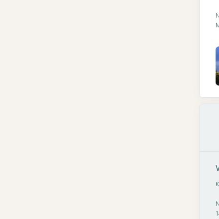
N
M
K
N
1