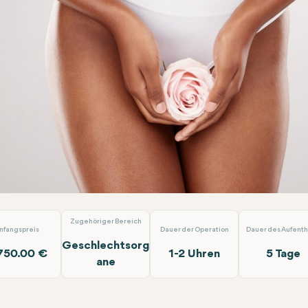
roskopische Hysterektomie
Doç. Dr. İlkin Yeral
Zugehöriger Bereich
nfangspreis
Dauer der Operation
Dauer des Aufenth
Geschlechtsorg
750.00 €
1-2 Uhren
5 Tage
ane