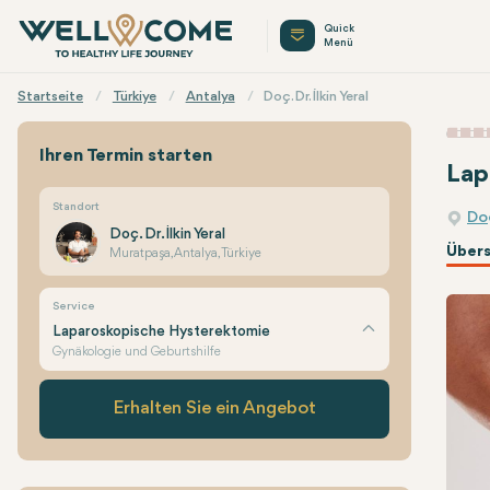
Quick
Menü
Startseite
Türkiye
Antalya
Doç. Dr. İlkin Yeral
Ihren Termin starten
Lap
Standort
Doç
Doç. Dr. İlkin Yeral
Übers
Muratpaşa, Antalya, Türkiye
Service
Laparoskopische Hysterektomie
Gynäkologie und Geburtshilfe
Erhalten Sie ein Angebot