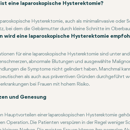
ist eine laparoskopische Hysterektomie?
aparoskopische Hysterektomie, auch als minimalinvasive oder Sch
z, bei dem die Gebärmutter durch kleine Schnitte im Oberbau
 wird eine laparoskopische Hysterektomie empfoh
t einer dieser Schnitte Zugang zu einem Laparoskop - einem d
s dem Chirurgen ermöglicht, die Gebärmutter und anderes 
licht es dem Chirurgen, die Gebärmutter mit minimalem Körper
ationen für eine laparoskopische Hysterektomie sind unter a
native zur traditionellen offenen Hysterektomie aufgrund sei
nschmerzen, abnormale Blutungen und ausgewählte Malignome
ikationsrisikos.
dlungen die Symptome nicht gelindert haben. Manchmal kann
peutischen als auch aus präventiven Gründen durchgeführt we
erkrankungen bei Frauen mit hohem Risiko.
zen und Genesung
n Hauptvorteilen einer laparoskopischen Hysterektomie gehört
en Operation. Die Patienten verspüren in der Regel weniger S