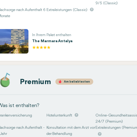
9/5 (Classic)
achsorge nach Aufenthalt 6
Extraleistungen (Classic)
onate
In Ihrem Paket enthalten
The Marmara Antalya
Premium
Am beliebtesten
Was ist enthalten?
rankenversicherung
Hotelunterkunft
Online-Gesundheitsassis
24/7 (Premium)
achsorge nach Aufenthalt -
Konsultation mit dem Arzt vor
Extraleistungen (Premiu
 Jahr
der Behandlung