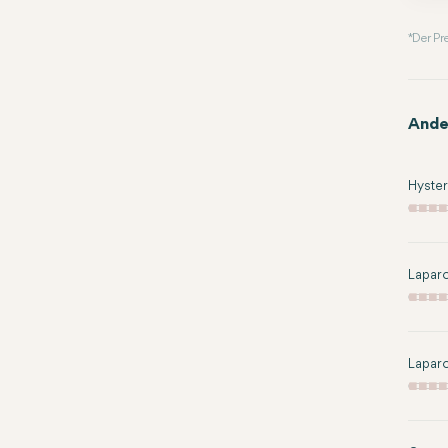
* Der P
Ande
Hyste
Lapar
Lapar