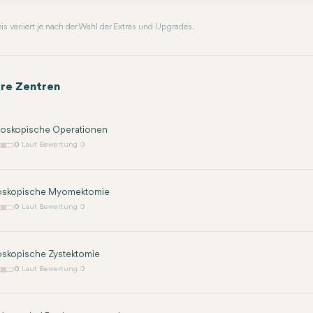
reis variiert je nach der Wahl der Extras und Upgrades.
re Zentren
roskopische Operationen
0
Laut Bewertung 0
oskopische Myomektomie
0
Laut Bewertung 0
oskopische Zystektomie
0
Laut Bewertung 0