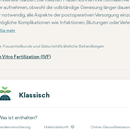
 kleinere Narben. Die meisten Frauen können ihre normalen Ak
r aufnehmen, obwohl die vollständige Genesung länger dauern k
 notwendig, alle Aspekte der postoperativen Versorgung ein
ögliche Komplikationen wie Infektionen, Blutungen oder Verl
e
Frauenheilkunde und Geburtshilfe
ähnliche Behandlungen
n Vitro Fertilization (IVF)
Klassisch
Was ist enthalten?
rankenversicherung
Hotelunterkunft
Online-Gesundheitsassis