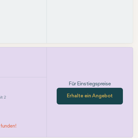
Für Einstiegspreise
Erhalte ein Angebot
lt 2
efunden!