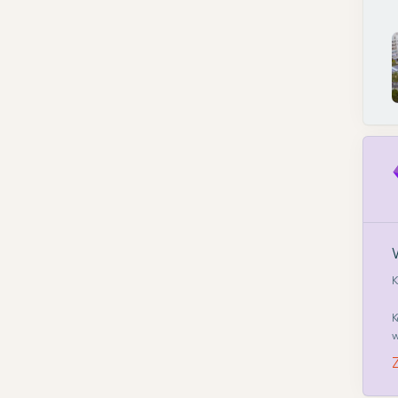
K
K
w