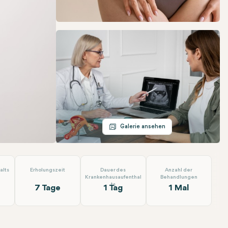
Telegram
E-Mail
Galerie ansehen
alts
Erholungszeit
Dauer des
Anzahl der
Krankenhausaufenthal
Behandlungen
ts
7 Tage
1 Tag
1 Mal