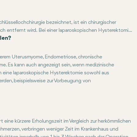
lüssellochchirurgie bezeichnet, ist ein chirurgischer
ch entfernt wird. Bei einer laparoskopischen Hysterektomie
len?
ünnen, röhrenförmigen Instrument mit Kamera und Licht -,
umgebendes Gewebe zu betrachten. Diese Technik
trauma genau zu entfernen. Es ist eine beliebte
nderem Uterusmyome, Endometriose, chronische
ner schnelleren Genesungszeit und des verringerten
. Es kann auch angezeigt sein, wenn medizinische
 eine laparoskopische Hysterektomie sowohl aus
rden, beispielsweise zur Vorbeugung von
 eine kürzere Erholungszeit im Vergleich zur herkömmlichen
chmerzen, verbringen weniger Zeit im Krankenhaus und