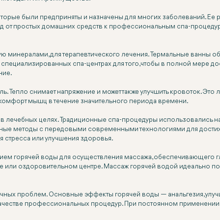
оторые были предприняты и назначены для многих заболеваний. Ее 
д от простых домашних средств к профессиональным спа-процедурам
ую минералами, для терапевтического лечения. Термальные ванны о
пециализированных спа-центрах для того, чтобы в полной мере дос
ние.
ь. Тепло снимает напряжение и может также улучшить кровоток. Эт
 комфорт мышц в течение значительного периода времени.
 лечебных целях. Традиционные спа-процедуры использовались на п
ные методы с передовыми современными технологиями для достижен
я стресса или улучшения здоровья.
ием горячей воды для осуществления массажа, обеспечивающего г
е или оздоровительном центре. Массаж горячей водой идеально по
чных проблем. Основные эффекты горячей воды — анальгезия, улу
 качестве профессиональных процедур. При постоянном применении 