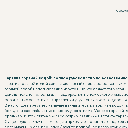
К сож
Терапия горячей водой: полное руководство по естественно
Терапия горячей водой охватывает целый спектр естественных мет
горячей водой использовались постоянно, что делает эти мето
действительно полезны для поддержания психического и эмоцио
осознанные решения в направлении улучшения своего здоровья
В настоящее время термальные ванны и терапия горячей водой п
боль, но и расслабляет всю систему организма. Массаж горячей 
организм. В этой статье мы рассмотрим различные аспекты терапи
Существуют различные методы и приемы относительно подхода и 
до термальных спа-процедур. Давайте подробнее рассмотрим эти