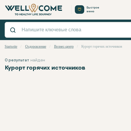
Быстрое
меню
Startseite
Оздоровление
Велнес-центр
Курорт горячих источников
0 результат
найден
Курорт горячих источников