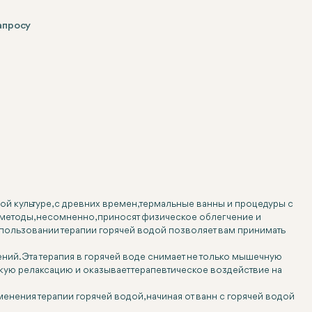
апросу
ой культуре, с древних времен, термальные ванны и процедуры с
методы, несомненно, приносят физическое облегчение и
пользовании терапии горячей водой позволяет вам принимать
ний. Эта терапия в горячей воде снимает не только мышечную
окую релаксацию и оказывает терапевтическое воздействие на
нения терапии горячей водой, начиная от ванн с горячей водой