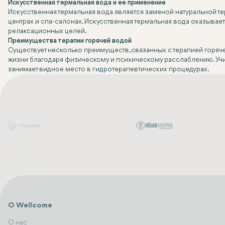
Искусственная термальная вода и ее применение
Искусственная термальная вода является заменой натуральной те
центрах и спа-салонах. Искусственная термальная вода оказывае
релаксационных целей.
Преимущества терапии горячей водой
Существует несколько преимуществ, связанных с терапией горяч
жизни благодаря физическому и психическому расслаблению. Учи
занимает видное место в гидротерапевтических процедурах.
О Wellcome
О нас