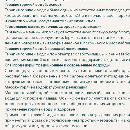
Терапия горячей водой: основы
Терапия горячей водой была одним из естественных подходов, к
кровообращение и облегчение боли. Это включает в себя перехо
и качество жизни могут значительно улучшиться.
Термальные ванны: источник здоровья и релаксации
Термальные ванны используют естественную горячую воду, богат
целом хорошее самочувствие. Термальные ванны принимаются в с
лечения, которая вызывает физическое и психическое расслабле
Терапия горячей водой и расслабление мышц
Терапия горячей водой помогает расслабить мышцы и снимает бол
растяжения мышц. Эта терапия поможет поддерживать здоровье и
Спа-процедуры: традиционные и современные подходы
Спа-процедуры в основном используют источники горячей воды в
расслабления. Современные спа-салоны сочетают эти традицион
которую можно назначать любому человеку, в основном для сняти
Массаж горячей водой: глубокая релаксация
Массаж горячей водой — это метод, применяемый с использован
воды для успокоения мышц. Обычно он выполняется в спа-салон
стресса с целью восстановления общего состояния здоровья.
Применение горячей воды и здоровье
Применение горячей воды может применяться для решения разли
применять как дома с использованием простых методов, так и в
общему уровню здоровья и качеству жизни.