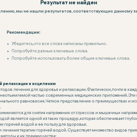
Результат не найден
алению, мы не нашли результатов, соответствующих данному з
Рекомендации:
Убедитесь, что все слова написаны правильно.
Попробуйте разные ключевые слова.
Попробуйте использовать более общие ключевые слова.
й релаксации и исцелению
одов лечения для здоровья и релаксации. Фактически, почти в кажд
ды неотъемлемой частью современных медицинских приложений. Эти 
нального равновесия. Четкое представление о преимуществах и ис
.
рименяются для снятия напряжения от стрессов и мышечных напряже
водой является одной из таких процедур, которая обеспечивает глуб
и горячей водой и ее пользу для здоровья.
лечения терапии горячей водой. Существует множество видов приме
 методы и их преимущества: