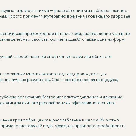
результаты для организма — расслабление мышц, более плавное
. Просто применяя эту терапию в жизни человека, его здоровье
беспечивают превосходное питание кожи, расслабление мышц и в
тичь целебных свойств горячей воды. Это также одна из форм
о лучший способ лечения спортивных травм или обычного
ротяжении многих веков как для здоровья, так и для
ия лучших результатов. Спа — это прекрасная процедура,
лубокую релаксацию. Метод использует давление и движение
дходит для личного расслабления и эффективного снятия
чшение кровообращения и расслабление в целом. Их можно
применение горячей воды может, как правило, способствовать