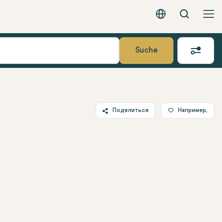
Вызов
Русский - EUR
Suche
Поделиться
Например,
Twitter
Facebook
Linkedin
WhatsApp
Telegram
Электронная почта